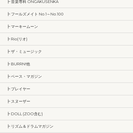
┣ 音楽専科 ONGAKUSENKA
┣ フールズメイト No.1～No.100
┣ マーキームーン
┣ Rio(リオ)
┣ ザ・ミュージック
┣ BURRN!他
┣ ベース・マガジン
┣ プレイヤー
┣ スヌーザー
┣ DOLL (ZOO含む)
┣ リズム＆ドラムマガジン