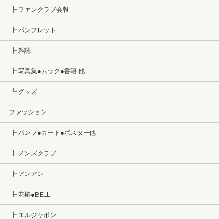
┣ ファンクラブ会報
┣ パンフレット
┣ 雑誌
┣ 写真集●ムック●書籍 他
┗ グッズ
ファッション
┣ パンフ●カード●ポスター他
┣ メンズクラブ
┣ アンアン
┣ 花椿●BELL
┣ エルジャポン