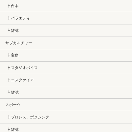
┣ 台本
┣ バラエティ
┗ 雑誌
サブカルチャー
┣ 宝島
┣ スタジオボイス
┣ エスクァイア
┗ 雑誌
スポーツ
┣ プロレス、ボクシング
┣ 雑誌