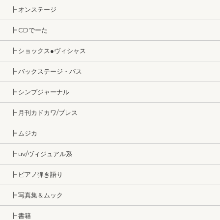
┣ オンステージ
┣ CDでーた
┣ ショックス●ヴィシャス
┣ バックステージ・パス
┣ シンプジャーナル
┣ 月刊カドカワ/ブレス
┣ ムジカ
┣ uv/ヴィジュアル系
┣ ピアノ弾き語り
┣ 写真集＆ムック
┣ 書籍