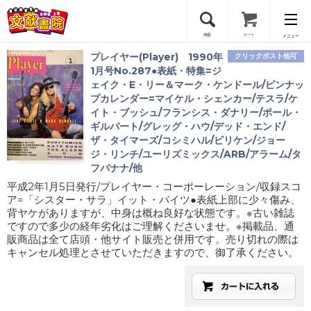
検索
カート
メニュー
プレイヤー(Player) 1990年
クリックポスト他可
会員登録
1月号No.287●表紙・特集=ジ
ェイク・E・リー＆マーク・ケンドール/ピンナッ
プカレンダー=マイケル・シェンカー/テスラ/ケ
ログイン
イト・ブッシュ/フランシス・ダナリー/ポール・
ギルバート/グレッグ・ハウ/デッド・エンド/
ザ・タイマーズ/コシミハル/ビリケン/ジョー
ジ・リンチ/ユーリズミックス/ARB/アラーム/タ
フバナナ/他
平成2年1月5日発行/プレイヤー・コーポーレーション/収録スコ
ア=「シスター・サラ」イット・バイツ●表紙上部に少々傷み、
背ヤケがありますが、中身は概ね良好な状態です。※古い雑誌
ですので多少の経年劣化はご理解くださいませ。※掲載品、通
販商品は全て店頭・他サイト販売と併用です。売り切れの際は
キャンセル処理とさせていただきますので、御了承ください。