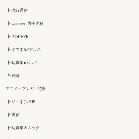
┣ 流行通信
┣ dansen 男子専科
┣ POPEYE
┣ クウネル/アルネ
┣ 写真集●ムック
┗ 雑誌
アニメ・マンガ・特撮
┣ ジュネ(JUNE)
┣ 書籍
┣ 写真集＆ムック