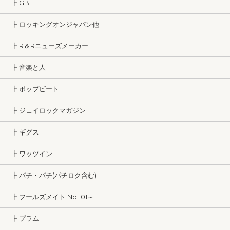
┣ GB
┣ ロッキングオンジャパン他
┣ R＆Rニューズメーカー
┣ 音楽と人
┣ ポップビート
┣ ジェイロックマガジン
┣ ギグス
┣ ワッツイン
┣ パチ・パチ(パチロク含む)
┣ フールズメイト No.101～
┣ プラム