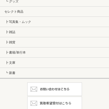
┗ グッズ
セレクト商品
┣ 写真集・ムック
┣ 雑誌
┣ 雑貨
┣ 書籍/単行本
┣ 文庫
┗ 新書