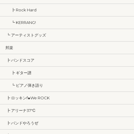
┣ Rock Hard
┗ KERRANG!
┗ アーティストグッズ
邦楽
┣ バンドスコア
┣ ギター譜
┗ ピアノ弾き語り
┣ ロッキンf●We ROCK
┣ アリーナ37℃
┣ バンドやろうぜ