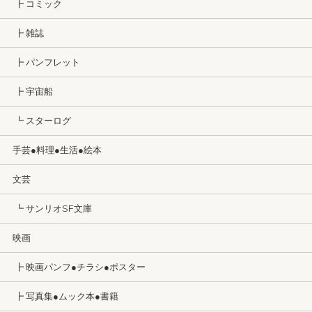
┣ コミック
┣ 雑誌
┣ パンフレット
┣ 宇宙船
┗ スターログ
手芸●料理●生活●絵本
文芸
┗ サンリオSF文庫
映画
┣ 映画パンフ●チラシ●ポスター
┣ 写真集●ムック本●書籍