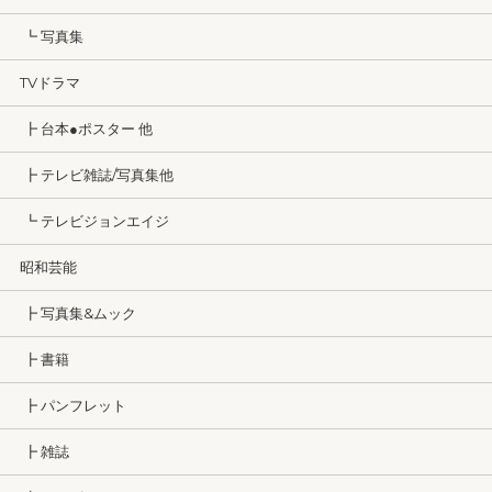
┗ 写真集
TVドラマ
┣ 台本●ポスター 他
┣ テレビ雑誌/写真集他
┗ テレビジョンエイジ
昭和芸能
┣ 写真集&ムック
┣ 書籍
┣ パンフレット
┣ 雑誌