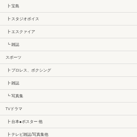
┣ 宝島
┣ スタジオボイス
┣ エスクァイア
┗ 雑誌
スポーツ
┣ プロレス、ボクシング
┣ 雑誌
┗ 写真集
TVドラマ
┣ 台本●ポスター 他
┣ テレビ雑誌/写真集他