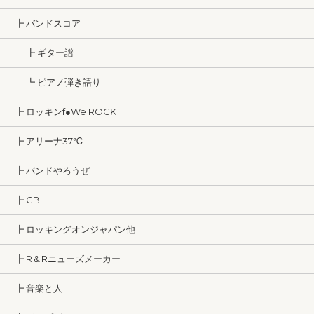
┣ バンドスコア
┣ ギター譜
┗ ピアノ弾き語り
┣ ロッキンf●We ROCK
┣ アリーナ37℃
┣ バンドやろうぜ
┣ GB
┣ ロッキングオンジャパン他
┣ R＆Rニューズメーカー
┣ 音楽と人