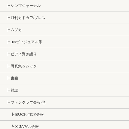
┣ シンプジャーナル
┣ 月刊カドカワ/ブレス
┣ ムジカ
┣ uv/ヴィジュアル系
┣ ピアノ弾き語り
┣ 写真集＆ムック
┣ 書籍
┣ 雑誌
┣ ファンクラブ会報 他
┣ BUCK-TICK会報
┗ X-JAPAN会報