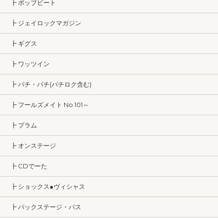
┣ ポップビート
┣ ジェイロックマガジン
┣ ギグス
┣ ワッツイン
┣ パチ・パチ(パチロク含む)
┣ フールズメイト No.101～
┣ プラム
┣ オンステージ
┣ CDでーた
┣ ショックス●ヴィシャス
┣ バックステージ・パス