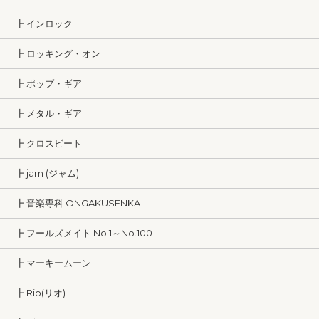
┣ インロック
┣ ロッキング・オン
┣ ポップ・ギア
┣ メタル・ギア
┣ クロスビート
┣ jam (ジャム)
┣ 音楽専科 ONGAKUSENKA
┣ フールズメイト No.1～No.100
┣ マーキームーン
┣ Rio(リオ)