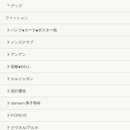
┗ グッズ
ファッション
┣ パンフ●カード●ポスター他
┣ メンズクラブ
┣ アンアン
┣ 花椿●BELL
┣ エルジャポン
┣ 流行通信
┣ dansen 男子専科
┣ POPEYE
┣ クウネル/アルネ