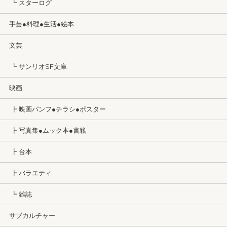
┗ スターログ
手芸●料理●生活●絵本
文芸
┗ サンリオSF文庫
映画
┣ 映画パンフ●チラシ●ポスター
┣ 写真集●ムック本●書籍
┣ 台本
┣ バラエティ
┗ 雑誌
サブカルチャー