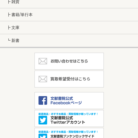
┣ 雑貨
┣ 書籍/単行本
┣ 文庫
┗ 新書