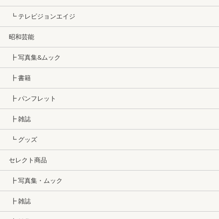
┗ テレビジョンエイジ
昭和芸能
┣ 写真集&ムック
┣ 書籍
┣ パンフレット
┣ 雑誌
┗ グッズ
セレクト商品
┣ 写真集・ムック
┣ 雑誌