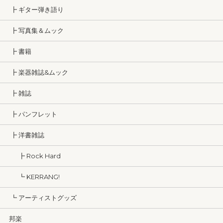
┣ ギター弾き語り
┣ 写真集＆ムック
┣ 書籍
┣ 楽器雑誌&ムック
┣ 雑誌
┣ パンフレット
┣ 洋書雑誌
┣ Rock Hard
┗ KERRANG!
┗ アーティストグッズ
邦楽