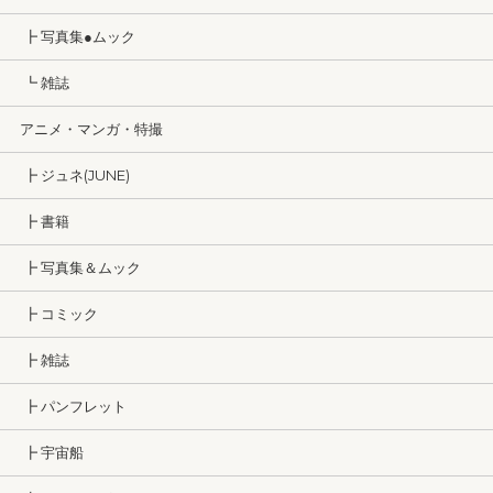
┣ 写真集●ムック
┗ 雑誌
アニメ・マンガ・特撮
┣ ジュネ(JUNE)
┣ 書籍
┣ 写真集＆ムック
┣ コミック
┣ 雑誌
┣ パンフレット
┣ 宇宙船