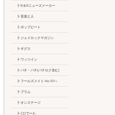
┣ R＆Rニューズメーカー
┣ 音楽と人
┣ ポップビート
┣ ジェイロックマガジン
┣ ギグス
┣ ワッツイン
┣ パチ・パチ(パチロク含む)
┣ フールズメイト No.101～
┣ プラム
┣ オンステージ
┣ CDでーた