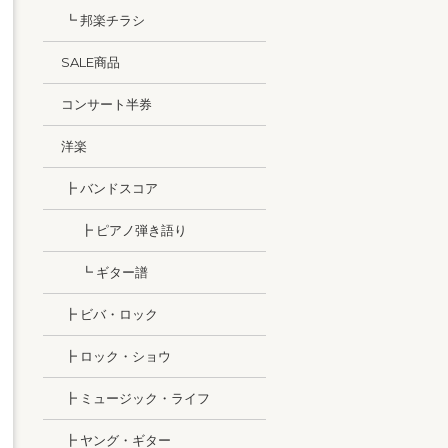
┗ 邦楽チラシ
SALE商品
コンサート半券
洋楽
┣ バンドスコア
┣ ピアノ弾き語り
┗ ギター譜
┣ ビバ・ロック
┣ ロック・ショウ
┣ ミュージック・ライフ
┣ ヤング・ギター