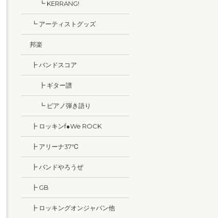
┗ KERRANG!
┗ アーティストグッズ
邦楽
┣ バンドスコア
┣ ギター譜
┗ ピアノ弾き語り
┣ ロッキンf●We ROCK
┣ アリーナ37℃
┣ バンドやろうぜ
┣ GB
┣ ロッキングオンジャパン他