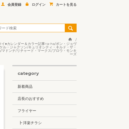
会員登録
ログイン
カートを見る
ウイ●カレンダー＆カラー記事=a-ha/ボン・ジョヴ
マイケル・ジャクソン/キュリオシティ・キルド・ザ・
)/マドンナ/リチャード・マークス/ブロウ・モンキ
ーズ
category
新着商品
店長のおすすめ
フライヤー
┣ 洋楽チラシ