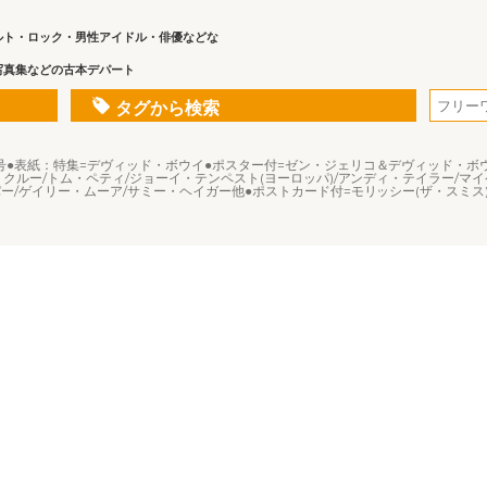
ルト・ロック・男性アイドル・俳優などな
写真集などの古本デパート
タグから検索
7年9月号●表紙：特集=デヴィッド・ボウイ●ポスター付=ゼン・ジェリコ＆デヴィッド・ボ
・クルー/トム・ペティ/ジョーイ・テンペスト(ヨーロッパ)/アンディ・テイラー/
ー/ゲイリー・ムーア/サミー・ヘイガー他●ポストカード付=モリッシー(ザ・スミス