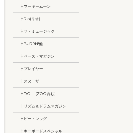
┣ マーキームーン
┣ Rio(リオ)
┣ ザ・ミュージック
┣ BURRN!他
┣ ベース・マガジン
┣ プレイヤー
┣ スヌーザー
┣ DOLL (ZOO含む)
┣ リズム＆ドラムマガジン
┣ ビートレッグ
┣ キーボードスペシャル