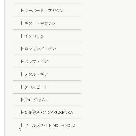
┣ キーボード・マガジン
┣ ギター・マガジン
┣ インロック
┣ ロッキング・オン
┣ ポップ・ギア
┣ メタル・ギア
┣ クロスビート
┣ jam (ジャム)
┣ 音楽専科 ONGAKUSENKA
┣ フールズメイト No.1～No.10
0