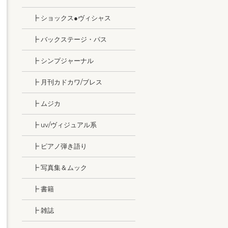
┣ ショックス●ヴィシャス
┣ バックステージ・パス
┣ シンプジャーナル
┣ 月刊カドカワ/ブレス
┣ ムジカ
┣ uv/ヴィジュアル系
┣ ピアノ弾き語り
┣ 写真集＆ムック
┣ 書籍
┣ 雑誌