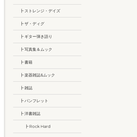
┣ ストレンジ・デイズ
┣ ザ・ディグ
┣ ギター弾き語り
┣ 写真集＆ムック
┣ 書籍
┣ 楽器雑誌&ムック
┣ 雑誌
┣ パンフレット
┣ 洋書雑誌
┣ Rock Hard