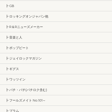
┣ GB
┣ ロッキングオンジャパン他
┣ R＆Rニューズメーカー
┣ 音楽と人
┣ ポップビート
┣ ジェイロックマガジン
┣ ギグス
┣ ワッツイン
┣ パチ・パチ(パチロク含む)
┣ フールズメイト No.101～
┣ プラム