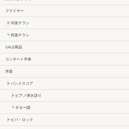
フライヤー
┣ 洋楽チラシ
┗ 邦楽チラシ
SALE商品
コンサート半券
洋楽
┣ バンドスコア
┣ ピアノ弾き語り
┗ ギター譜
┣ ビバ・ロック