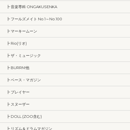
┣ 音楽専科 ONGAKUSENKA
┣ フールズメイト No.1～No.100
┣ マーキームーン
┣ Rio(リオ)
┣ ザ・ミュージック
┣ BURRN!他
┣ ベース・マガジン
┣ プレイヤー
┣ スヌーザー
┣ DOLL (ZOO含む)
┣ リズム＆ドラムマガジン