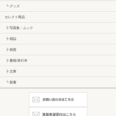
┗ グッズ
セレクト商品
┣ 写真集・ムック
┣ 雑誌
┣ 雑貨
┣ 書籍/単行本
┣ 文庫
┗ 新書