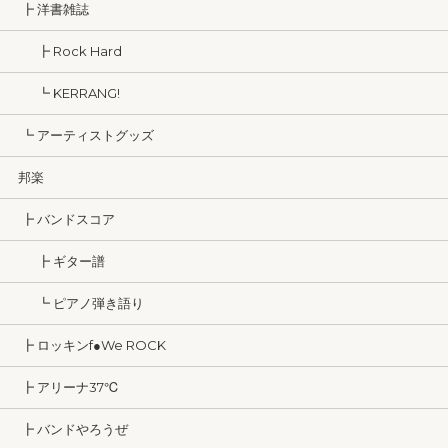
┣ 洋書雑誌
┣ Rock Hard
┗ KERRANG!
┗ アーティストグッズ
邦楽
┣ バンドスコア
┣ ギター譜
┗ ピアノ弾き語り
┣ ロッキンf●We ROCK
┣ アリーナ37℃
┣ バンドやろうぜ