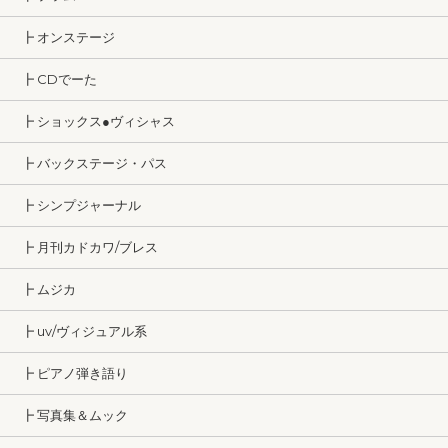
┣ オンステージ
┣ CDでーた
┣ ショックス●ヴィシャス
┣ バックステージ・パス
┣ シンプジャーナル
┣ 月刊カドカワ/ブレス
┣ ムジカ
┣ uv/ヴィジュアル系
┣ ピアノ弾き語り
┣ 写真集＆ムック