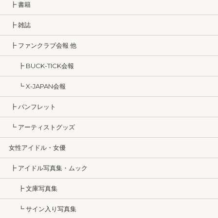
┣ 書籍
┣ 雑誌
┣ ファンクラブ会報 他
┣ BUCK-TICK会報
┗ X-JAPAN会報
┣ パンフレット
┗ アーティストグッズ
女性アイドル・女優
┣ アイドル写真集・ムック
┣ 文庫写真集
┗ サイン入り写真集