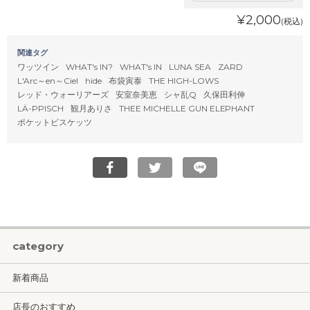
¥2,000
(税込)
関連タグ
ワッツイン
WHAT's IN?
WHAT's IN
LUNA SEA
ZARD
L'Arc～en～Ciel
hide
布袋寅泰
THE HIGH-LOWS
レッド・ウォーリアーズ
安室奈美恵
シャ乱Q
久保田利伸
LÄ-PPISCH
観月ありさ
THEE MICHELLE GUN ELEPHANT
ポケットビスケッツ
category
新着商品
店長のおすすめ