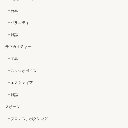
┣ 台本
┣ バラエティ
┗ 雑誌
サブカルチャー
┣ 宝島
┣ スタジオボイス
┣ エスクァイア
┗ 雑誌
スポーツ
┣ プロレス、ボクシング