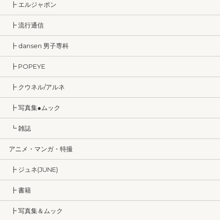
┣ エルジャポン
┣ 流行通信
┣ dansen 男子専科
┣ POPEYE
┣ クウネル/アルネ
┣ 写真集●ムック
┗ 雑誌
アニメ・マンガ・特撮
┣ ジュネ(JUNE)
┣ 書籍
┣ 写真集＆ムック