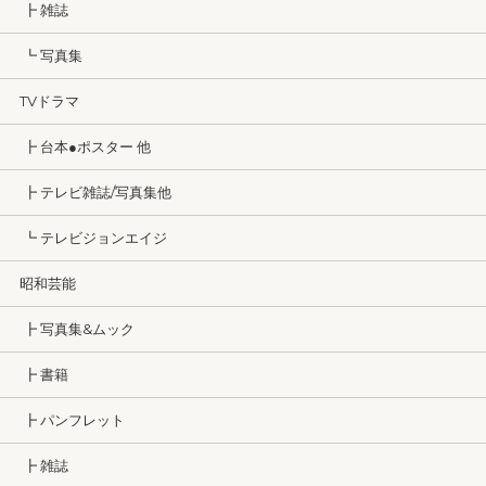
┣ 雑誌
┗ 写真集
TVドラマ
┣ 台本●ポスター 他
┣ テレビ雑誌/写真集他
┗ テレビジョンエイジ
昭和芸能
┣ 写真集&ムック
┣ 書籍
┣ パンフレット
┣ 雑誌