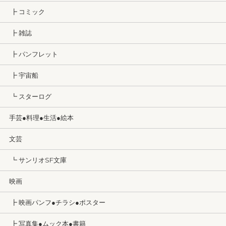
┣ コミック
┣ 雑誌
┣ パンフレット
┣ 宇宙船
┗ スターログ
手芸●料理●生活●絵本
文芸
┗ サンリオSF文庫
映画
┣ 映画パンフ●チラシ●ポスター
┣ 写真集●ムック本●書籍