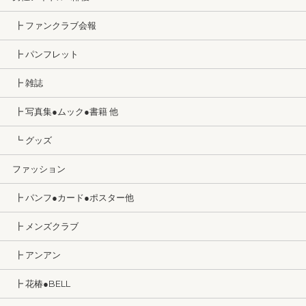
┣ ファンクラブ会報
┣ パンフレット
┣ 雑誌
┣ 写真集●ムック●書籍 他
┗ グッズ
ファッション
┣ パンフ●カード●ポスター他
┣ メンズクラブ
┣ アンアン
┣ 花椿●BELL