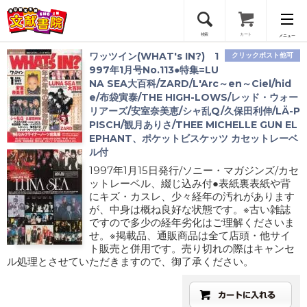
検索
カート
メニュー
ワッツイン(WHAT's IN?) 1
クリックポスト他可
会員登録
997年1月号No.113●特集=LU
NA SEA大百科/ZARD/L'Arc～en～Ciel/hid
e/布袋寅泰/THE HIGH-LOWS/レッド・ウォー
ログイン
リアーズ/安室奈美恵/シャ乱Q/久保田利伸/LÄ-P
PISCH/観月ありさ/THEE MICHELLE GUN EL
EPHANT、ポケットビスケッツ カセットレーベ
ル付
1997年1月15日発行/ソニー・マガジンズ/カセ
ットレーベル、綴じ込み付●表紙裏表紙や背
にキズ・カスレ、少々経年の汚れがあります
が、中身は概ね良好な状態です。※古い雑誌
ですので多少の経年劣化はご理解くださいま
せ。※掲載品、通販商品は全て店頭・他サイ
ト販売と併用です。売り切れの際はキャンセ
ル処理とさせていただきますので、御了承ください。