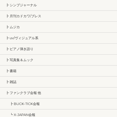
┣ シンプジャーナル
┣ 月刊カドカワ/ブレス
┣ ムジカ
┣ uv/ヴィジュアル系
┣ ピアノ弾き語り
┣ 写真集＆ムック
┣ 書籍
┣ 雑誌
┣ ファンクラブ会報 他
┣ BUCK-TICK会報
┗ X-JAPAN会報