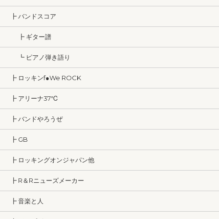
┣ バンドスコア
┣ ギター譜
┗ ピアノ弾き語り
┣ ロッキンf●We ROCK
┣ アリーナ37℃
┣ バンドやろうぜ
┣ GB
┣ ロッキングオンジャパン他
┣ R＆Rニューズメーカー
┣ 音楽と人