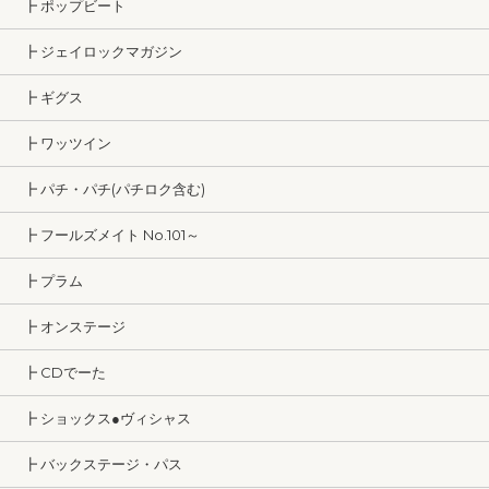
┣ ポップビート
┣ ジェイロックマガジン
┣ ギグス
┣ ワッツイン
┣ パチ・パチ(パチロク含む)
┣ フールズメイト No.101～
┣ プラム
┣ オンステージ
┣ CDでーた
┣ ショックス●ヴィシャス
┣ バックステージ・パス