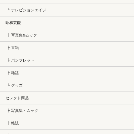
┗ テレビジョンエイジ
昭和芸能
┣ 写真集&ムック
┣ 書籍
┣ パンフレット
┣ 雑誌
┗ グッズ
セレクト商品
┣ 写真集・ムック
┣ 雑誌