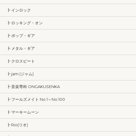
┣ インロック
┣ ロッキング・オン
┣ ポップ・ギア
┣ メタル・ギア
┣ クロスビート
┣ jam (ジャム)
┣ 音楽専科 ONGAKUSENKA
┣ フールズメイト No.1～No.100
┣ マーキームーン
┣ Rio(リオ)