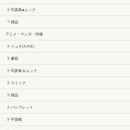
┣ 写真集●ムック
┗ 雑誌
アニメ・マンガ・特撮
┣ ジュネ(JUNE)
┣ 書籍
┣ 写真集＆ムック
┣ コミック
┣ 雑誌
┣ パンフレット
┣ 宇宙船