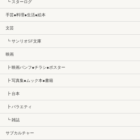
┗ スターログ
手芸●料理●生活●絵本
文芸
┗ サンリオSF文庫
映画
┣ 映画パンフ●チラシ●ポスター
┣ 写真集●ムック本●書籍
┣ 台本
┣ バラエティ
┗ 雑誌
サブカルチャー