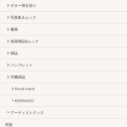
┣ ギター弾き語り
┣ 写真集＆ムック
┣ 書籍
┣ 楽器雑誌&ムック
┣ 雑誌
┣ パンフレット
┣ 洋書雑誌
┣ Rock Hard
┗ KERRANG!
┗ アーティストグッズ
邦楽