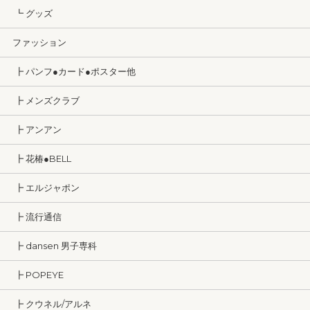
┗ グッズ
ファッション
┣ パンフ●カード●ポスター他
┣ メンズクラブ
┣ アンアン
┣ 花椿●BELL
┣ エルジャポン
┣ 流行通信
┣ dansen 男子専科
┣ POPEYE
┣ クウネル/アルネ