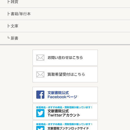
┣ 雑貨
┣ 書籍/単行本
┣ 文庫
┗ 新書