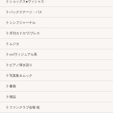
┣ ショックス●ヴィシャス
┣ バックステージ・パス
┣ シンプジャーナル
┣ 月刊カドカワ/ブレス
┣ ムジカ
┣ uv/ヴィジュアル系
┣ ピアノ弾き語り
┣ 写真集＆ムック
┣ 書籍
┣ 雑誌
┣ ファンクラブ会報 他