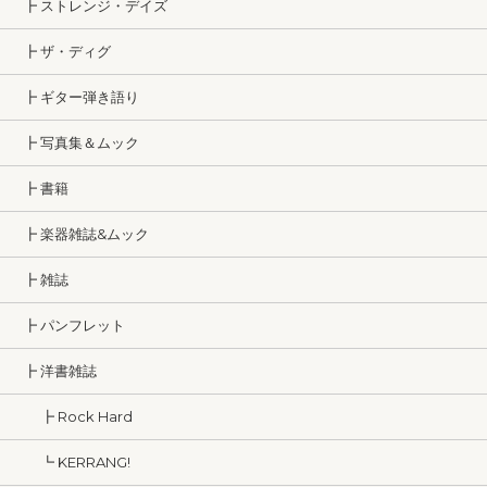
┣ ストレンジ・デイズ
┣ ザ・ディグ
┣ ギター弾き語り
┣ 写真集＆ムック
┣ 書籍
┣ 楽器雑誌&ムック
┣ 雑誌
┣ パンフレット
┣ 洋書雑誌
┣ Rock Hard
┗ KERRANG!