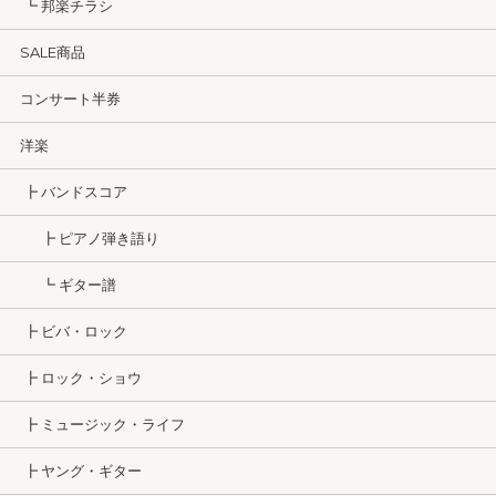
┗ 邦楽チラシ
SALE商品
コンサート半券
洋楽
┣ バンドスコア
┣ ピアノ弾き語り
┗ ギター譜
┣ ビバ・ロック
┣ ロック・ショウ
┣ ミュージック・ライフ
┣ ヤング・ギター