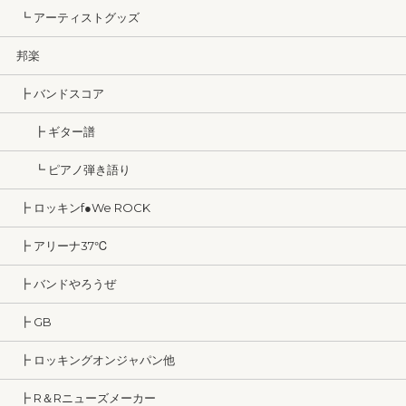
┗ アーティストグッズ
邦楽
┣ バンドスコア
┣ ギター譜
┗ ピアノ弾き語り
┣ ロッキンf●We ROCK
┣ アリーナ37℃
┣ バンドやろうぜ
┣ GB
┣ ロッキングオンジャパン他
┣ R＆Rニューズメーカー