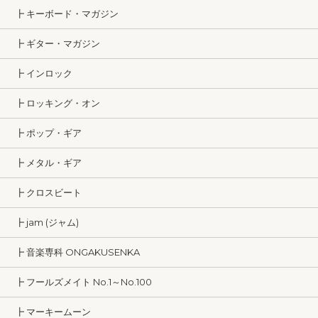
┣ キーボード・マガジン
┣ ギター・マガジン
┣ インロック
┣ ロッキング・オン
┣ ポップ・ギア
┣ メタル・ギア
┣ クロスビート
┣ jam (ジャム)
┣ 音楽専科 ONGAKUSENKA
┣ フールズメイト No.1～No.100
┣ マーキームーン