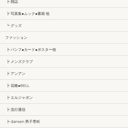
┣ 雑誌
┣ 写真集●ムック●書籍 他
┗ グッズ
ファッション
┣ パンフ●カード●ポスター他
┣ メンズクラブ
┣ アンアン
┣ 花椿●BELL
┣ エルジャポン
┣ 流行通信
┣ dansen 男子専科