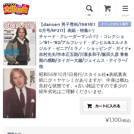
検索
カート
メニュー
【dansen 男子専科/1981年1
クリックポスト他可
会員登録
0月号/№211】表紙・特集=リ
チャード・クレーダーマン/パリ・コレクショ
ン'81～'82/アルフレッド・ダンヒル&エルメネ
ログイン
ジルド・ゼニア/ミラノ・ショッピング・ガイド●
吉村光夫/作本正五朗/川喜多和子/飯田久彦 青春
期の感動/タイガー大越/ジェイムス・テイラー/
他
昭和56年10月1日発行/スタイル社●表紙裏表
紙に少々ヤケシミがありますが、中身は概ね
良好な状態です。※古い雑誌ですので多少の
経年劣化はご理解くださいませ。
¥1,100
(税込)