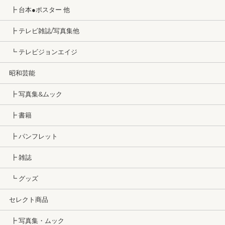
┣ 台本●ポスター 他
┣ テレビ雑誌/写真集他
┗ テレビジョンエイジ
昭和芸能
┣ 写真集&ムック
┣ 書籍
┣ パンフレット
┣ 雑誌
┗ グッズ
セレクト商品
┣ 写真集・ムック