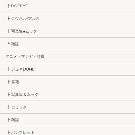
┣ POPEYE
┣ クウネル/アルネ
┣ 写真集●ムック
┗ 雑誌
アニメ・マンガ・特撮
┣ ジュネ(JUNE)
┣ 書籍
┣ 写真集＆ムック
┣ コミック
┣ 雑誌
┣ パンフレット