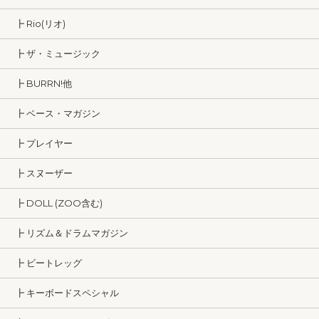
┣ Rio(リオ)
┣ ザ・ミュージック
┣ BURRN!他
┣ ベース・マガジン
┣ プレイヤー
┣ スヌーザー
┣ DOLL (ZOO含む)
┣ リズム＆ドラムマガジン
┣ ビートレッグ
┣ キーボードスペシャル