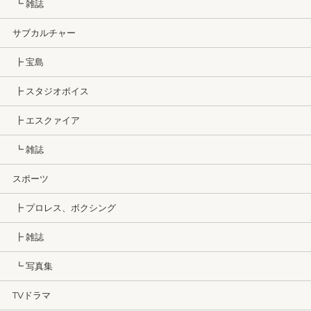
┗ 雑誌
サブカルチャー
┣ 宝島
┣ スタジオボイス
┣ エスクァイア
┗ 雑誌
スポーツ
┣ プロレス、ボクシング
┣ 雑誌
┗ 写真集
TVドラマ