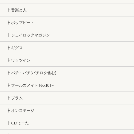
┣ 音楽と人
┣ ポップビート
┣ ジェイロックマガジン
┣ ギグス
┣ ワッツイン
┣ パチ・パチ(パチロク含む)
┣ フールズメイト No.101～
┣ プラム
┣ オンステージ
┣ CDでーた