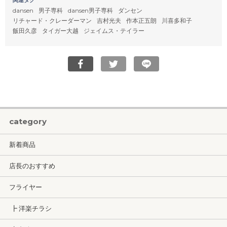
関連タグ
dansen
男子専科
dansen男子専科
ダンセン
リチャード・クレーダーマン
吉村光夫
作本正五朗
川喜多和子
飯田久彦
タイガー大越
ジェイムス・テイラー
category
新着商品
店長のおすすめ
フライヤー
┣ 洋楽チラシ