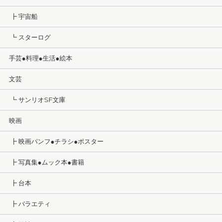
┣ 宇宙船
┗ スターログ
手芸●料理●生活●絵本
文芸
┗ サンリオSF文庫
映画
┣ 映画パンフ●チラシ●ポスター
┣ 写真集●ムック本●書籍
┣ 台本
┣ バラエティ