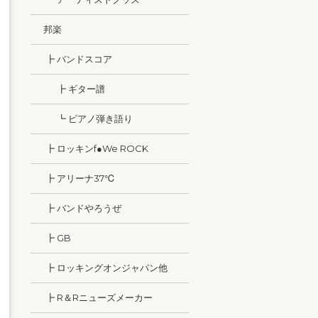
邦楽
┣ バンドスコア
┣ ギター譜
┗ ピアノ弾き語り
┣ ロッキンf●We ROCK
┣ アリーナ37℃
┣ バンドやろうぜ
┣ GB
┣ ロッキングオンジャパン他
┣ R＆Rニューズメーカー