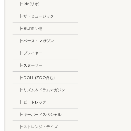
┣ Rio(リオ)
┣ ザ・ミュージック
┣ BURRN!他
┣ ベース・マガジン
┣ プレイヤー
┣ スヌーザー
┣ DOLL (ZOO含む)
┣ リズム＆ドラムマガジン
┣ ビートレッグ
┣ キーボードスペシャル
┣ ストレンジ・デイズ