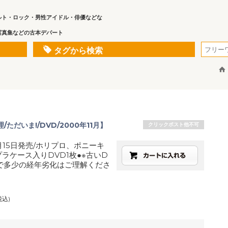
ルト・ロック・男性アイドル・俳優などな
写真集などの古本デパート
タグから検索
/ただいま!/DVD/2000年11月】
クリックポスト他不可
1月15日発売/ホリプロ、ポニーキ
プラケース入りDVD1枚●※古いD
で多少の経年劣化はご理解くださ
税込)