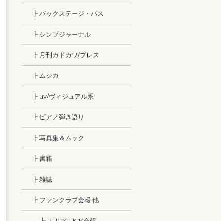
┣ バックステージ・パス
┣ シンプジャーナル
┣ 月刊カドカワ/ブレス
┣ ムジカ
┣ uv/ヴィジュアル系
┣ ピアノ弾き語り
┣ 写真集＆ムック
┣ 書籍
┣ 雑誌
┣ ファンクラブ会報 他
┣ BUCK-TICK会報