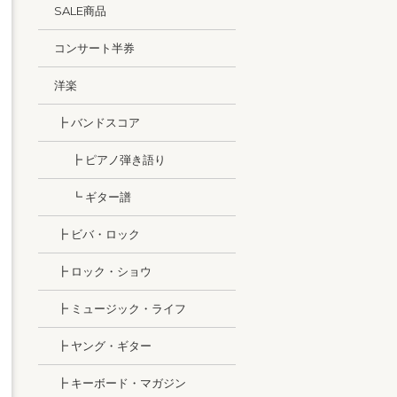
SALE商品
コンサート半券
洋楽
┣ バンドスコア
┣ ピアノ弾き語り
┗ ギター譜
┣ ビバ・ロック
┣ ロック・ショウ
┣ ミュージック・ライフ
┣ ヤング・ギター
┣ キーボード・マガジン