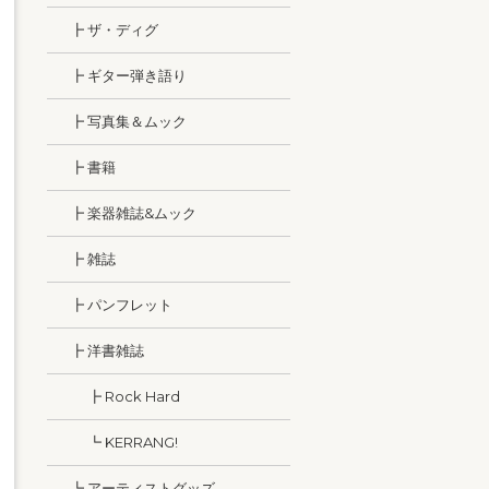
┣ ザ・ディグ
┣ ギター弾き語り
┣ 写真集＆ムック
┣ 書籍
┣ 楽器雑誌&ムック
┣ 雑誌
┣ パンフレット
┣ 洋書雑誌
┣ Rock Hard
┗ KERRANG!
┗ アーティストグッズ