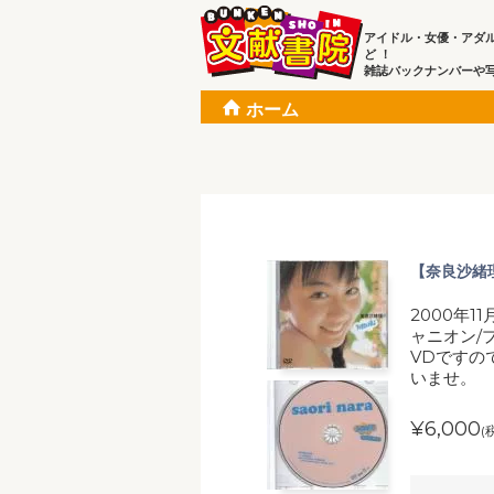
アイドル・女優・アダ
ど ！
雑誌バックナンバーや
ホーム
【奈良沙緒理
2000年1
ャニオン/
VDですの
いませ。
¥6,000
(