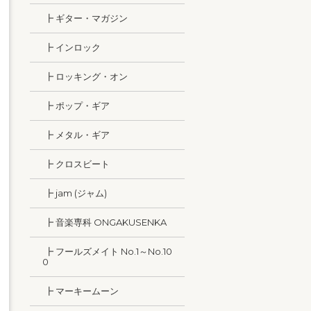
┣ ギター・マガジン
┣ インロック
┣ ロッキング・オン
┣ ポップ・ギア
┣ メタル・ギア
┣ クロスビート
┣ jam (ジャム)
┣ 音楽専科 ONGAKUSENKA
┣ フールズメイト No.1～No.10
0
┣ マーキームーン