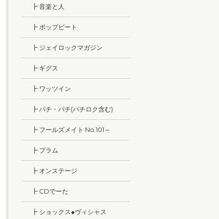
┣ 音楽と人
┣ ポップビート
┣ ジェイロックマガジン
┣ ギグス
┣ ワッツイン
┣ パチ・パチ(パチロク含む)
┣ フールズメイト No.101～
┣ プラム
┣ オンステージ
┣ CDでーた
┣ ショックス●ヴィシャス