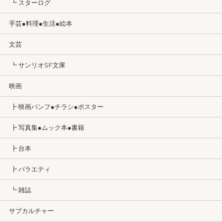
┗ スターログ
手芸●料理●生活●絵本
文芸
┗ サンリオSF文庫
映画
┣ 映画パンフ●チラシ●ポスター
┣ 写真集●ムック本●書籍
┣ 台本
┣ バラエティ
┗ 雑誌
サブカルチャー