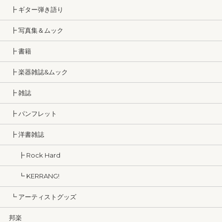
┣ ギター弾き語り
┣ 写真集＆ムック
┣ 書籍
┣ 楽器雑誌&ムック
┣ 雑誌
┣ パンフレット
┣ 洋書雑誌
┣ Rock Hard
┗ KERRANG!
┗ アーティストグッズ
邦楽