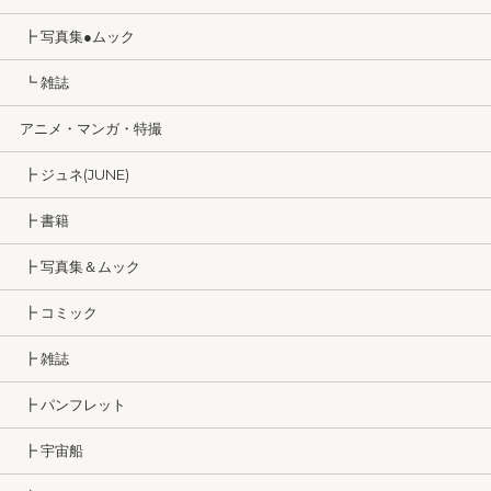
┣ 写真集●ムック
┗ 雑誌
アニメ・マンガ・特撮
┣ ジュネ(JUNE)
┣ 書籍
┣ 写真集＆ムック
┣ コミック
┣ 雑誌
┣ パンフレット
┣ 宇宙船