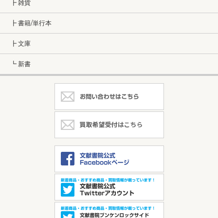
┣ 雑貨
┣ 書籍/単行本
┣ 文庫
┗ 新書