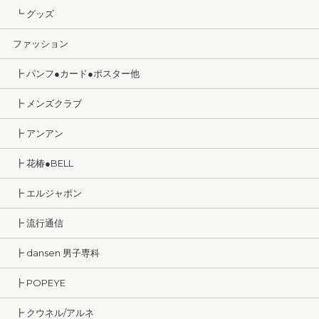
┗ グッズ
ファッション
┣ パンフ●カード●ポスター他
┣ メンズクラブ
┣ アンアン
┣ 花椿●BELL
┣ エルジャポン
┣ 流行通信
┣ dansen 男子専科
┣ POPEYE
┣ クウネル/アルネ