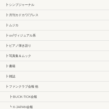
┣ シンプジャーナル
┣ 月刊カドカワ/ブレス
┣ ムジカ
┣ uv/ヴィジュアル系
┣ ピアノ弾き語り
┣ 写真集＆ムック
┣ 書籍
┣ 雑誌
┣ ファンクラブ会報 他
┣ BUCK-TICK会報
┗ X-JAPAN会報