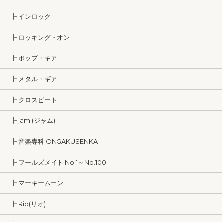
┣ インロック
┣ ロッキング・オン
┣ ポップ・ギア
┣ メタル・ギア
┣ クロスビート
┣ jam (ジャム)
┣ 音楽専科 ONGAKUSENKA
┣ フールズメイト No.1～No.100
┣ マーキームーン
┣ Rio(リオ)