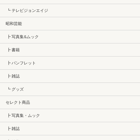
┗ テレビジョンエイジ
昭和芸能
┣ 写真集&ムック
┣ 書籍
┣ パンフレット
┣ 雑誌
┗ グッズ
セレクト商品
┣ 写真集・ムック
┣ 雑誌