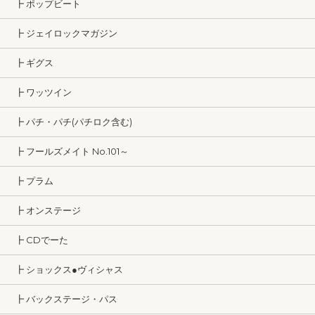
┣ ポップビート
┣ ジェイロックマガジン
┣ ギグス
┣ ワッツイン
┣ パチ・パチ(パチロク含む)
┣ フールズメイト No.101～
┣ プラム
┣ オンステージ
┣ CDでーた
┣ ショックス●ヴィシャス
┣ バックステージ・パス