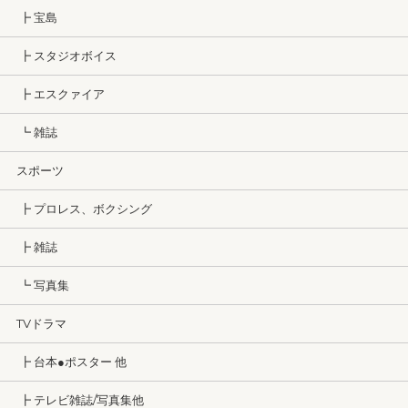
┣ 宝島
┣ スタジオボイス
┣ エスクァイア
┗ 雑誌
スポーツ
┣ プロレス、ボクシング
┣ 雑誌
┗ 写真集
TVドラマ
┣ 台本●ポスター 他
┣ テレビ雑誌/写真集他