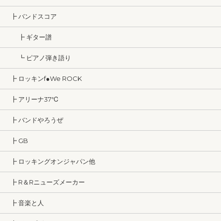
┣ バンドスコア
┣ ギター譜
┗ ピアノ弾き語り
┣ ロッキンf●We ROCK
┣ アリーナ37℃
┣ バンドやろうぜ
┣ GB
┣ ロッキングオンジャパン他
┣ R＆Rニューズメーカー
┣ 音楽と人