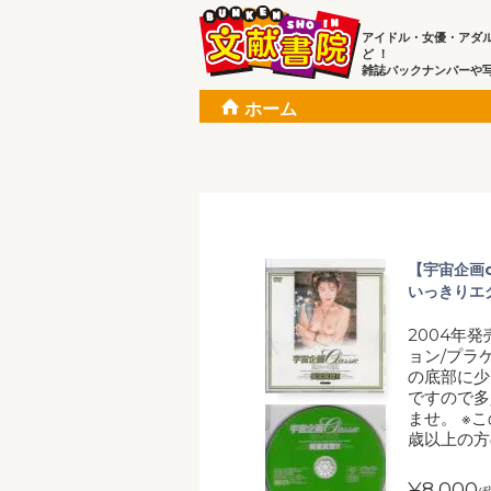
アイドル・女優・アダ
ど ！
雑誌バックナンバーや
ホーム
【宇宙企画cl
いっきりエ
2004年
ョン/プラ
の底部に少
ですので多
ませ。 ※
歳以上の方
¥8,000