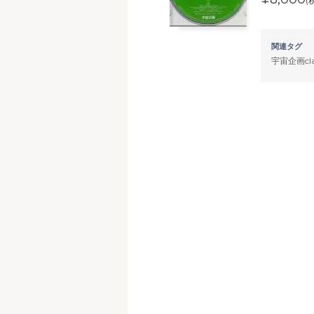
(
関連タグ
宇宙企画clas