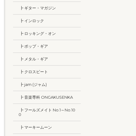
┣ ギター・マガジン
┣ インロック
┣ ロッキング・オン
┣ ポップ・ギア
┣ メタル・ギア
┣ クロスビート
┣ jam (ジャム)
┣ 音楽専科 ONGAKUSENKA
┣ フールズメイト No.1～No.10
0
┣ マーキームーン