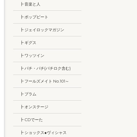
┣ 音楽と人
┣ ポップビート
┣ ジェイロックマガジン
┣ ギグス
┣ ワッツイン
┣ パチ・パチ(パチロク含む)
┣ フールズメイト No.101～
┣ プラム
┣ オンステージ
┣ CDでーた
┣ ショックス●ヴィシャス