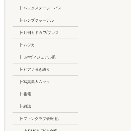
┣ バックステージ・パス
┣ シンプジャーナル
┣ 月刊カドカワ/ブレス
┣ ムジカ
┣ uv/ヴィジュアル系
┣ ピアノ弾き語り
┣ 写真集＆ムック
┣ 書籍
┣ 雑誌
┣ ファンクラブ会報 他
┣ BUCK-TICK会報