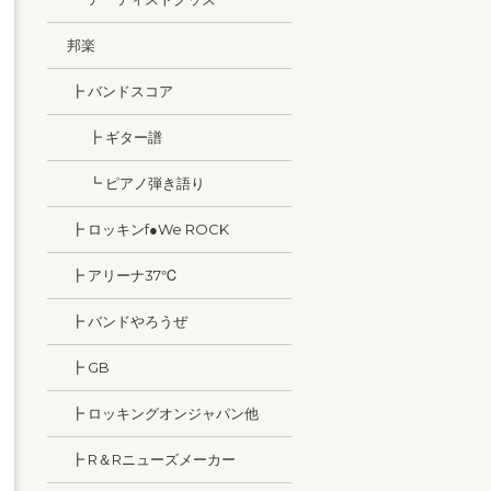
邦楽
┣ バンドスコア
┣ ギター譜
┗ ピアノ弾き語り
┣ ロッキンf●We ROCK
┣ アリーナ37℃
┣ バンドやろうぜ
┣ GB
┣ ロッキングオンジャパン他
┣ R＆Rニューズメーカー