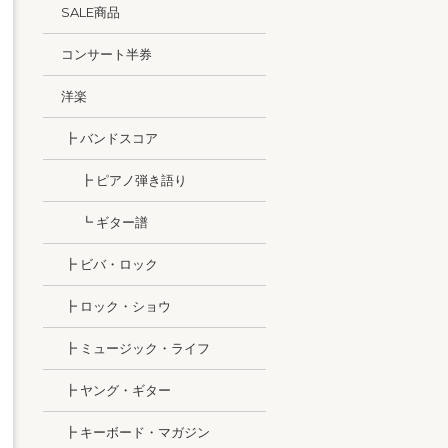
SALE商品
コンサート半券
洋楽
┣ バンドスコア
┣ ピアノ弾き語り
┗ ギター譜
┣ ビバ・ロック
┣ ロック・ショウ
┣ ミュージック・ライフ
┣ ヤング・ギター
┣ キーボード・マガジン