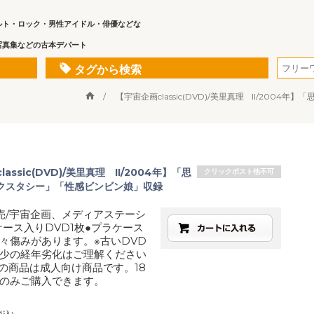
ルト・ロック・男性アイドル・俳優などな
写真集などの古本デパート
タグから検索
【宇宙企画classic(DVD)/美里真理 II/20
assic(DVD)/美里真理 II/2004年】「思
クリックポスト他不可
クスタシー」「性感ビンビン娘」収録
発売/宇宙企画、メディアステーシ
ケース入りDVD1枚●プラケース
々傷みがあります。※古いDVD
少の経年劣化はご理解ください
この商品は成人向け商品です。18
のみご購入できます。