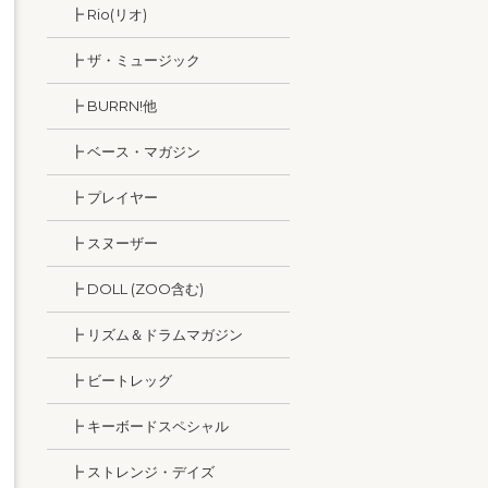
┣ Rio(リオ)
┣ ザ・ミュージック
┣ BURRN!他
┣ ベース・マガジン
┣ プレイヤー
┣ スヌーザー
┣ DOLL (ZOO含む)
┣ リズム＆ドラムマガジン
┣ ビートレッグ
┣ キーボードスペシャル
┣ ストレンジ・デイズ