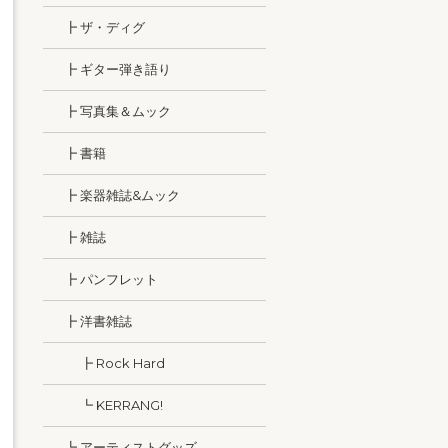
┣ ザ・ディグ
┣ ギター弾き語り
┣ 写真集＆ムック
┣ 書籍
┣ 楽器雑誌&ムック
┣ 雑誌
┣ パンフレット
┣ 洋書雑誌
┣ Rock Hard
┗ KERRANG!
┗ アーティストグッズ