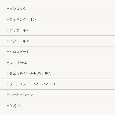
┣ インロック
┣ ロッキング・オン
┣ ポップ・ギア
┣ メタル・ギア
┣ クロスビート
┣ jam (ジャム)
┣ 音楽専科 ONGAKUSENKA
┣ フールズメイト No.1～No.100
┣ マーキームーン
┣ Rio(リオ)