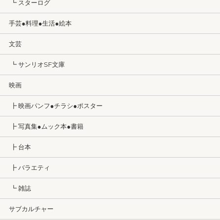
┗ スターログ
手芸●料理●生活●絵本
文芸
┗ サンリオSF文庫
映画
┣ 映画パンフ●チラシ●ポスター
┣ 写真集●ムック本●書籍
┣ 台本
┣ バラエティ
┗ 雑誌
サブカルチャー