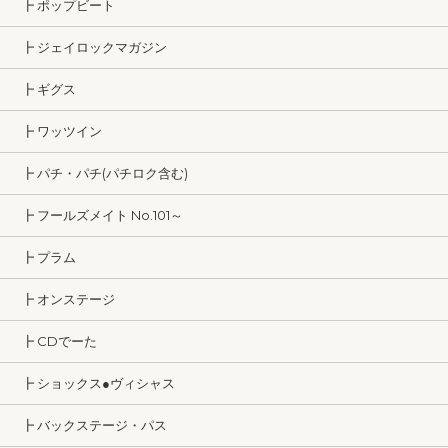
┣ ポップビート
┣ ジェイロックマガジン
┣ ギグス
┣ ワッツイン
┣ パチ・パチ(パチロク含む)
┣ フールズメイト No.101～
┣ プラム
┣ オンステージ
┣ CDでーた
┣ ショックス●ヴィシャス
┣ バックステージ・パス