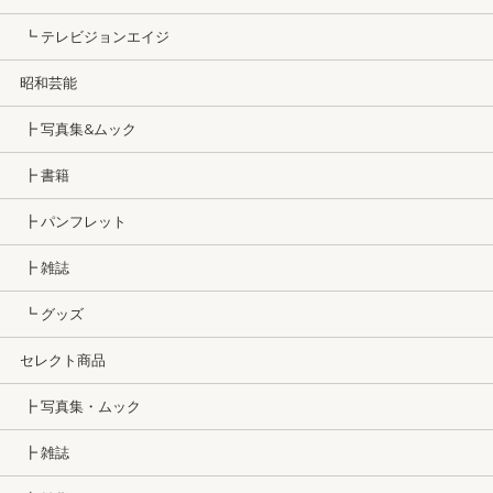
┗ テレビジョンエイジ
昭和芸能
┣ 写真集&ムック
┣ 書籍
┣ パンフレット
┣ 雑誌
┗ グッズ
セレクト商品
┣ 写真集・ムック
┣ 雑誌