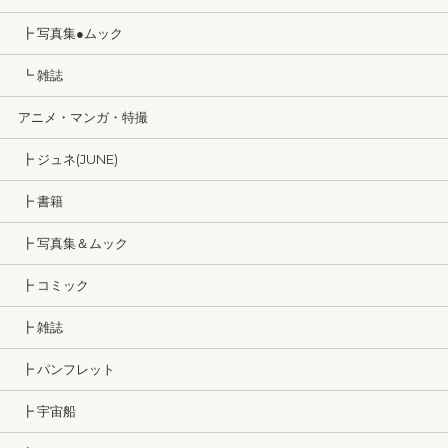
┣ 写真集●ムック
┗ 雑誌
アニメ・マンガ・特撮
┣ ジュネ(JUNE)
┣ 書籍
┣ 写真集＆ムック
┣ コミック
┣ 雑誌
┣ パンフレット
┣ 宇宙船