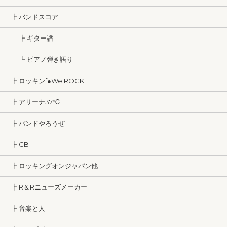
┣ バンドスコア
┣ ギター譜
┗ ピアノ弾き語り
┣ ロッキンf●We ROCK
┣ アリーナ37℃
┣ バンドやろうぜ
┣ GB
┣ ロッキングオンジャパン他
┣ R＆Rニューズメーカー
┣ 音楽と人