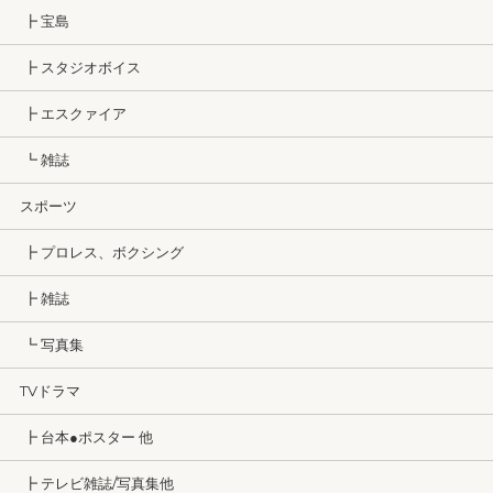
┣ 宝島
┣ スタジオボイス
┣ エスクァイア
┗ 雑誌
スポーツ
┣ プロレス、ボクシング
┣ 雑誌
┗ 写真集
TVドラマ
┣ 台本●ポスター 他
┣ テレビ雑誌/写真集他