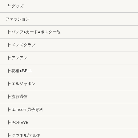
┗ グッズ
ファッション
┣ パンフ●カード●ポスター他
┣ メンズクラブ
┣ アンアン
┣ 花椿●BELL
┣ エルジャポン
┣ 流行通信
┣ dansen 男子専科
┣ POPEYE
┣ クウネル/アルネ