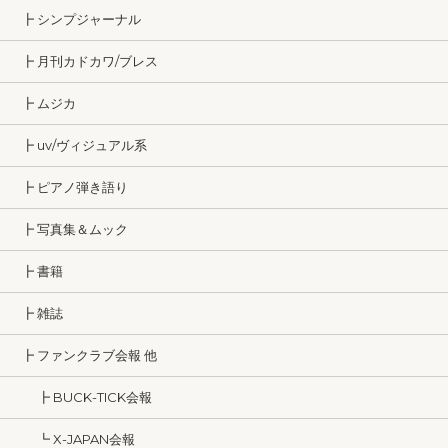
┣ シンプジャーナル
┣ 月刊カドカワ/ブレス
┣ ムジカ
┣ uv/ヴィジュアル系
┣ ピアノ弾き語り
┣ 写真集＆ムック
┣ 書籍
┣ 雑誌
┣ ファンクラブ会報 他
┣ BUCK-TICK会報
┗ X-JAPAN会報