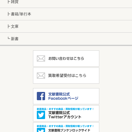
┣ 雑貨
┣ 書籍/単行本
┣ 文庫
┗ 新書