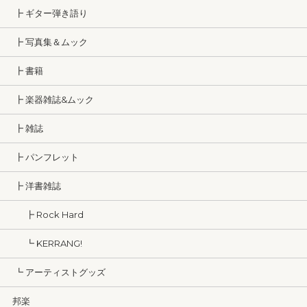
┣ ギター弾き語り
┣ 写真集＆ムック
┣ 書籍
┣ 楽器雑誌&ムック
┣ 雑誌
┣ パンフレット
┣ 洋書雑誌
┣ Rock Hard
┗ KERRANG!
┗ アーティストグッズ
邦楽