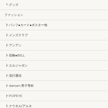
┗ グッズ
ファッション
┣ パンフ●カード●ポスター他
┣ メンズクラブ
┣ アンアン
┣ 花椿●BELL
┣ エルジャポン
┣ 流行通信
┣ dansen 男子専科
┣ POPEYE
┣ クウネル/アルネ