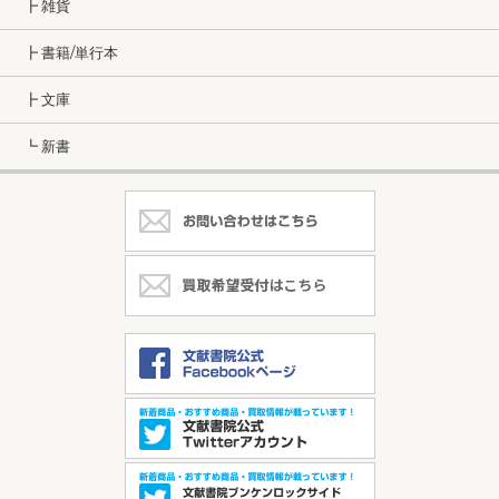
┣ 雑貨
┣ 書籍/単行本
┣ 文庫
┗ 新書