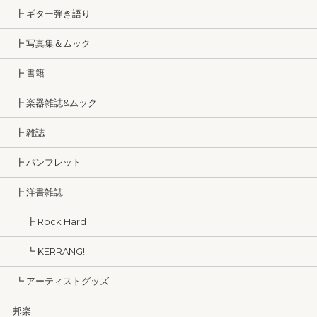
┣ ギター弾き語り
┣ 写真集＆ムック
┣ 書籍
┣ 楽器雑誌&ムック
┣ 雑誌
┣ パンフレット
┣ 洋書雑誌
┣ Rock Hard
┗ KERRANG!
┗ アーティストグッズ
邦楽