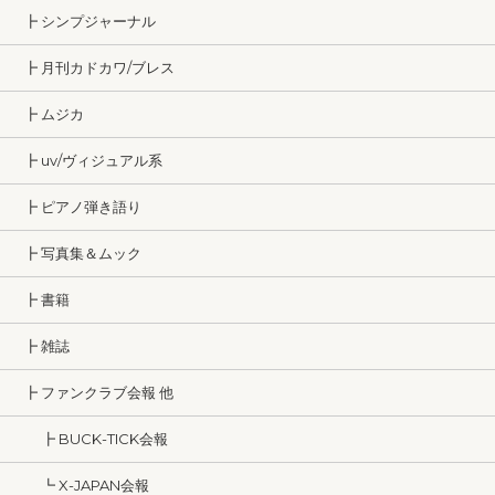
┣ シンプジャーナル
┣ 月刊カドカワ/ブレス
┣ ムジカ
┣ uv/ヴィジュアル系
┣ ピアノ弾き語り
┣ 写真集＆ムック
┣ 書籍
┣ 雑誌
┣ ファンクラブ会報 他
┣ BUCK-TICK会報
┗ X-JAPAN会報