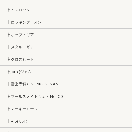
┣ インロック
┣ ロッキング・オン
┣ ポップ・ギア
┣ メタル・ギア
┣ クロスビート
┣ jam (ジャム)
┣ 音楽専科 ONGAKUSENKA
┣ フールズメイト No.1～No.100
┣ マーキームーン
┣ Rio(リオ)