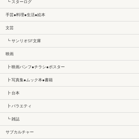
┗ スターログ
手芸●料理●生活●絵本
文芸
┗ サンリオSF文庫
映画
┣ 映画パンフ●チラシ●ポスター
┣ 写真集●ムック本●書籍
┣ 台本
┣ バラエティ
┗ 雑誌
サブカルチャー