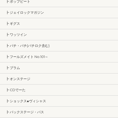
┣ ポップビート
┣ ジェイロックマガジン
┣ ギグス
┣ ワッツイン
┣ パチ・パチ(パチロク含む)
┣ フールズメイト No.101～
┣ プラム
┣ オンステージ
┣ CDでーた
┣ ショックス●ヴィシャス
┣ バックステージ・パス