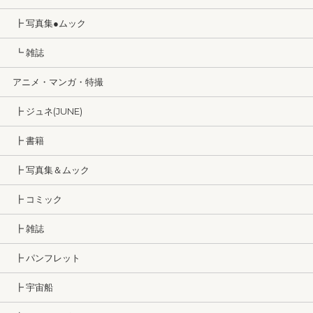
┣ 写真集●ムック
┗ 雑誌
アニメ・マンガ・特撮
┣ ジュネ(JUNE)
┣ 書籍
┣ 写真集＆ムック
┣ コミック
┣ 雑誌
┣ パンフレット
┣ 宇宙船