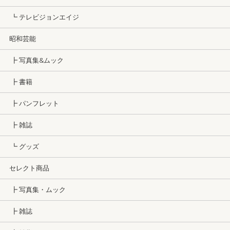
┗ テレビジョンエイジ
昭和芸能
┣ 写真集&ムック
┣ 書籍
┣ パンフレット
┣ 雑誌
┗ グッズ
セレクト商品
┣ 写真集・ムック
┣ 雑誌