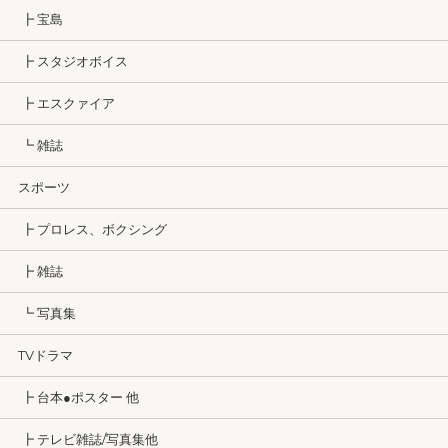
┣ 宝島
┣ スタジオボイス
┣ エスクァイア
┗ 雑誌
スポーツ
┣ プロレス、ボクシング
┣ 雑誌
┗ 写真集
TVドラマ
┣ 台本●ポスター 他
┣ テレビ雑誌/写真集他