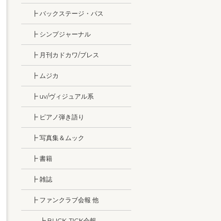
┣ バックステージ・パス
┣ シンプジャーナル
┣ 月刊カドカワ/ブレス
┣ ムジカ
┣ uv/ヴィジュアル系
┣ ピアノ弾き語り
┣ 写真集＆ムック
┣ 書籍
┣ 雑誌
┣ ファンクラブ会報 他
┣ BUCK-TICK会報