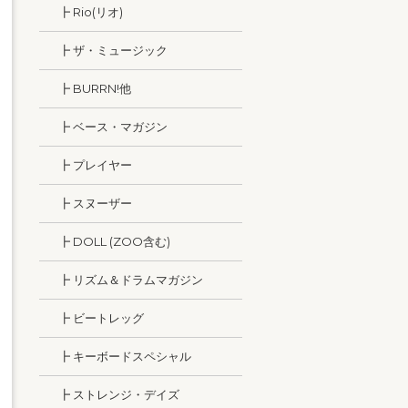
┣ Rio(リオ)
┣ ザ・ミュージック
┣ BURRN!他
┣ ベース・マガジン
┣ プレイヤー
┣ スヌーザー
┣ DOLL (ZOO含む)
┣ リズム＆ドラムマガジン
┣ ビートレッグ
┣ キーボードスペシャル
┣ ストレンジ・デイズ