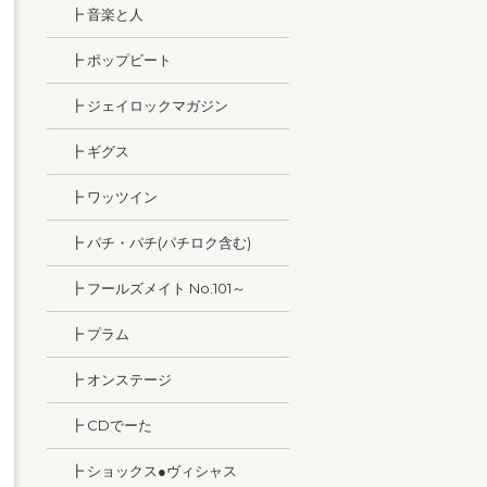
┣ 音楽と人
┣ ポップビート
┣ ジェイロックマガジン
┣ ギグス
┣ ワッツイン
┣ パチ・パチ(パチロク含む)
┣ フールズメイト No.101～
┣ プラム
┣ オンステージ
┣ CDでーた
┣ ショックス●ヴィシャス