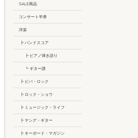
SALE商品
コンサート半券
洋楽
┣ バンドスコア
┣ ピアノ弾き語り
┗ ギター譜
┣ ビバ・ロック
┣ ロック・ショウ
┣ ミュージック・ライフ
┣ ヤング・ギター
┣ キーボード・マガジン