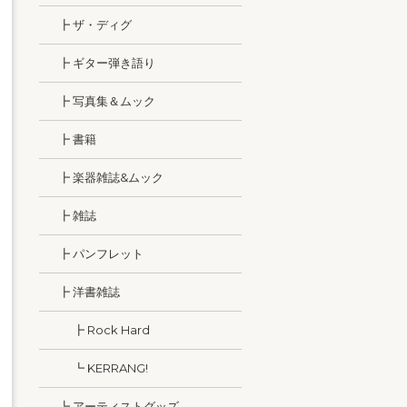
┣ ザ・ディグ
┣ ギター弾き語り
┣ 写真集＆ムック
┣ 書籍
┣ 楽器雑誌&ムック
┣ 雑誌
┣ パンフレット
┣ 洋書雑誌
┣ Rock Hard
┗ KERRANG!
┗ アーティストグッズ