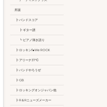
邦楽
┣ バンドスコア
┣ ギター譜
┗ ピアノ弾き語り
┣ ロッキンf●We ROCK
┣ アリーナ37℃
┣ バンドやろうぜ
┣ GB
┣ ロッキングオンジャパン他
┣ R＆Rニューズメーカー