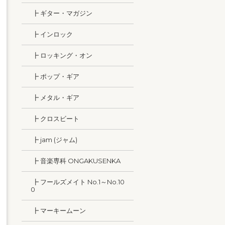
┣ ギター・マガジン
┣ インロック
┣ ロッキング・オン
┣ ポップ・ギア
┣ メタル・ギア
┣ クロスビート
┣ jam (ジャム)
┣ 音楽専科 ONGAKUSENKA
┣ フールズメイト No.1～No.10
0
┣ マーキームーン