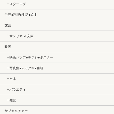
┗ スターログ
手芸●料理●生活●絵本
文芸
┗ サンリオSF文庫
映画
┣ 映画パンフ●チラシ●ポスター
┣ 写真集●ムック本●書籍
┣ 台本
┣ バラエティ
┗ 雑誌
サブカルチャー