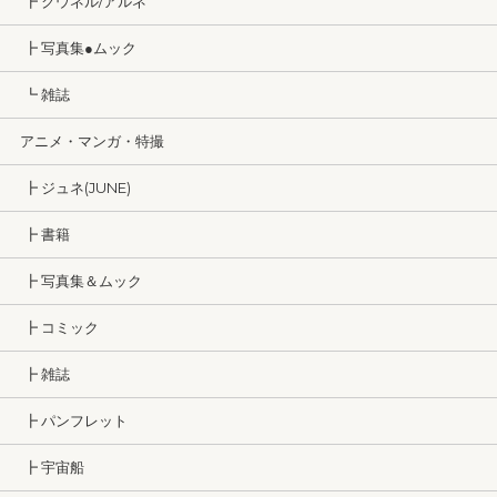
┣ クウネル/アルネ
┣ 写真集●ムック
┗ 雑誌
アニメ・マンガ・特撮
┣ ジュネ(JUNE)
┣ 書籍
┣ 写真集＆ムック
┣ コミック
┣ 雑誌
┣ パンフレット
┣ 宇宙船