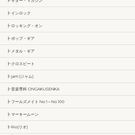
┣ ギター・マガジン
┣ インロック
┣ ロッキング・オン
┣ ポップ・ギア
┣ メタル・ギア
┣ クロスビート
┣ jam (ジャム)
┣ 音楽専科 ONGAKUSENKA
┣ フールズメイト No.1～No.100
┣ マーキームーン
┣ Rio(リオ)