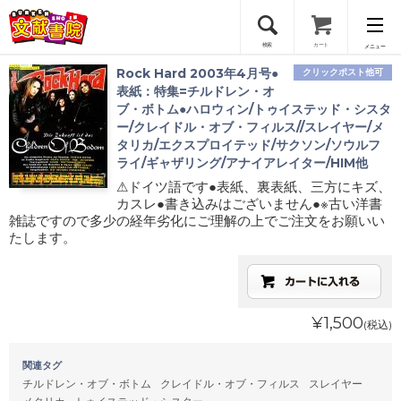
検索
カート
メニュー
Rock Hard 2003年4月号●
クリックポスト他可
会員登録
表紙：特集=チルドレン・オ
ブ・ボトム●ハロウィン/トゥイステッド・シスタ
ー/クレイドル・オブ・フィルス//スレイヤー/メ
ログイン
タリカ/エクスプロイテッド/サクソン/ソウルフ
ライ/ギャザリング/アナイアレイター/HIM他
⚠ドイツ語です●表紙、裏表紙、三方にキズ、
カスレ●書き込みはございません●※古い洋書
雑誌ですので多少の経年劣化にご理解の上でご注文をお願いい
たします。
¥1,500
(税込)
関連タグ
チルドレン・オブ・ボトム
クレイドル・オブ・フィルス
スレイヤー