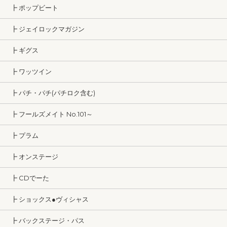
┣ ポップビート
┣ ジェイロックマガジン
┣ ギグス
┣ ワッツイン
┣ パチ・パチ(パチロク含む)
┣ フールズメイト No.101～
┣ プラム
┣ オンステージ
┣ CDでーた
┣ ショックス●ヴィシャス
┣ バックステージ・パス