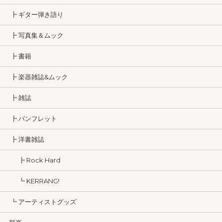
┣ ギター弾き語り
┣ 写真集＆ムック
┣ 書籍
┣ 楽器雑誌&ムック
┣ 雑誌
┣ パンフレット
┣ 洋書雑誌
┣ Rock Hard
┗ KERRANG!
┗ アーティストグッズ