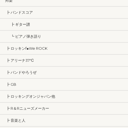
邦楽
┣ バンドスコア
┣ ギター譜
┗ ピアノ弾き語り
┣ ロッキンf●We ROCK
┣ アリーナ37℃
┣ バンドやろうぜ
┣ GB
┣ ロッキングオンジャパン他
┣ R＆Rニューズメーカー
┣ 音楽と人