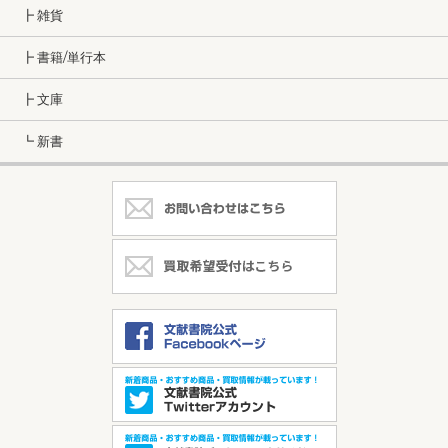
┣ 雑貨
┣ 書籍/単行本
┣ 文庫
┗ 新書