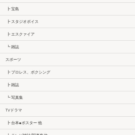
┣ 宝島
┣ スタジオボイス
┣ エスクァイア
┗ 雑誌
スポーツ
┣ プロレス、ボクシング
┣ 雑誌
┗ 写真集
TVドラマ
┣ 台本●ポスター 他