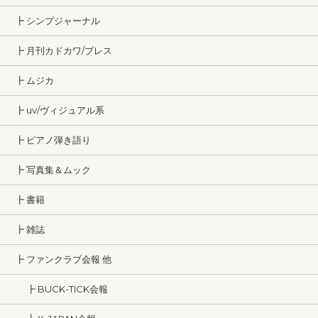
┣ シンプジャーナル
┣ 月刊カドカワ/ブレス
┣ ムジカ
┣ uv/ヴィジュアル系
┣ ピアノ弾き語り
┣ 写真集＆ムック
┣ 書籍
┣ 雑誌
┣ ファンクラブ会報 他
┣ BUCK-TICK会報