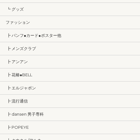
┗ グッズ
ファッション
┣ パンフ●カード●ポスター他
┣ メンズクラブ
┣ アンアン
┣ 花椿●BELL
┣ エルジャポン
┣ 流行通信
┣ dansen 男子専科
┣ POPEYE