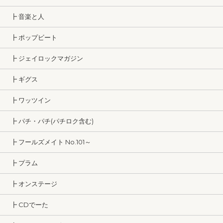
┣ 音楽と人
┣ ポップビート
┣ ジェイロックマガジン
┣ ギグス
┣ ワッツイン
┣ パチ・パチ(パチロク含む)
┣ フールズメイト No.101～
┣ プラム
┣ オンステージ
┣ CDでーた