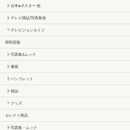
┣ 台本●ポスター 他
┣ テレビ雑誌/写真集他
┗ テレビジョンエイジ
昭和芸能
┣ 写真集&ムック
┣ 書籍
┣ パンフレット
┣ 雑誌
┗ グッズ
セレクト商品
┣ 写真集・ムック