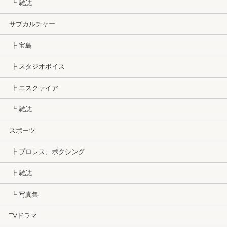
┗ 雑誌
サブカルチャー
┣ 宝島
┣ スタジオボイス
┣ エスクァイア
┗ 雑誌
スポーツ
┣ プロレス、ボクシング
┣ 雑誌
┗ 写真集
TVドラマ