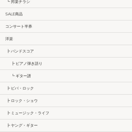
┗ 邦楽チラシ
SALE商品
コンサート半券
洋楽
┣ バンドスコア
┣ ピアノ弾き語り
┗ ギター譜
┣ ビバ・ロック
┣ ロック・ショウ
┣ ミュージック・ライフ
┣ ヤング・ギター