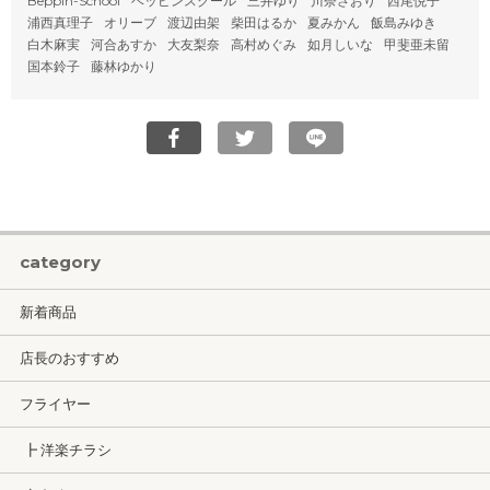
Beppin-School
ベッピンスクール
三井ゆり
川奈さおり
西尾悦子
浦西真理子
オリーブ
渡辺由架
柴田はるか
夏みかん
飯島みゆき
白木麻実
河合あすか
大友梨奈
高村めぐみ
如月しいな
甲斐亜未留
国本鈴子
藤林ゆかり
category
新着商品
店長のおすすめ
フライヤー
┣ 洋楽チラシ