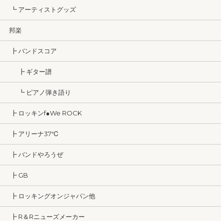
┗ アーティストグッズ
邦楽
┣ バンドスコア
┣ ギター譜
┗ ピアノ弾き語り
┣ ロッキンf●We ROCK
┣ アリーナ37℃
┣ バンドやろうぜ
┣ GB
┣ ロッキングオンジャパン他
┣ R＆Rニューズメーカー