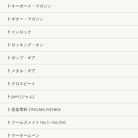
┣ キーボード・マガジン
┣ ギター・マガジン
┣ インロック
┣ ロッキング・オン
┣ ポップ・ギア
┣ メタル・ギア
┣ クロスビート
┣ jam (ジャム)
┣ 音楽専科 ONGAKUSENKA
┣ フールズメイト No.1～No.100
┣ マーキームーン