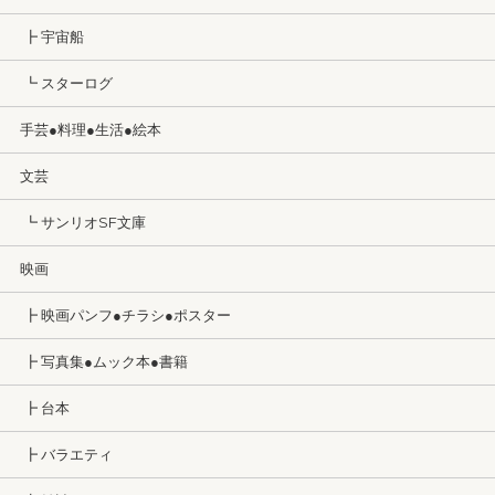
┣ 宇宙船
┗ スターログ
手芸●料理●生活●絵本
文芸
┗ サンリオSF文庫
映画
┣ 映画パンフ●チラシ●ポスター
┣ 写真集●ムック本●書籍
┣ 台本
┣ バラエティ