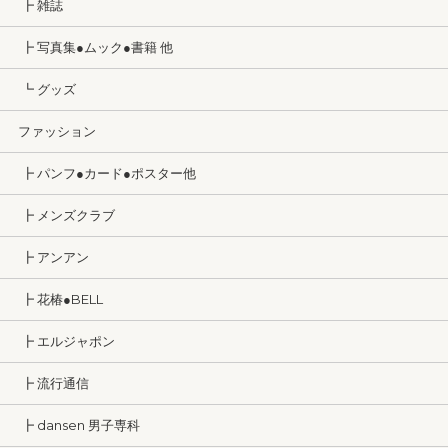
┣ 雑誌
┣ 写真集●ムック●書籍 他
┗ グッズ
ファッション
┣ パンフ●カード●ポスター他
┣ メンズクラブ
┣ アンアン
┣ 花椿●BELL
┣ エルジャポン
┣ 流行通信
┣ dansen 男子専科