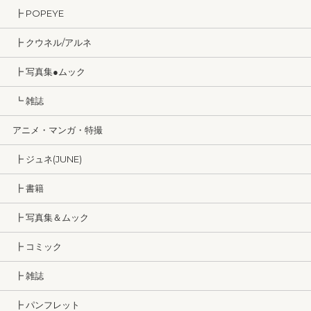
┣ POPEYE
┣ クウネル/アルネ
┣ 写真集●ムック
┗ 雑誌
アニメ・マンガ・特撮
┣ ジュネ(JUNE)
┣ 書籍
┣ 写真集＆ムック
┣ コミック
┣ 雑誌
┣ パンフレット