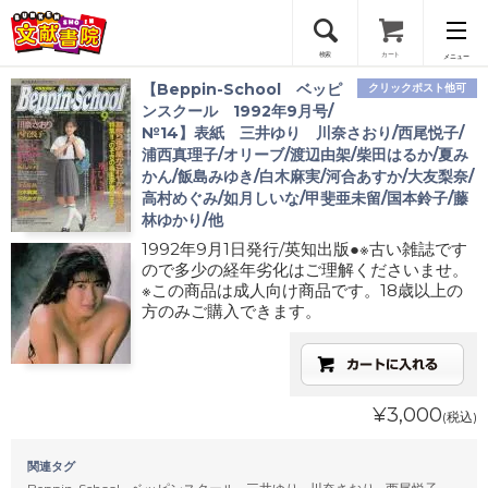
検索
カート
メニュー
【Beppin-School ベッピ
クリックポスト他可
会員登録
ンスクール 1992年9月号/
№14】表紙 三井ゆり 川奈さおり/西尾悦子/
浦西真理子/オリーブ/渡辺由架/柴田はるか/夏み
ログイン
かん/飯島みゆき/白木麻実/河合あすか/大友梨奈/
高村めぐみ/如月しいな/甲斐亜未留/国本鈴子/藤
林ゆかり/他
1992年9月1日発行/英知出版●※古い雑誌です
ので多少の経年劣化はご理解くださいませ。
※この商品は成人向け商品です。18歳以上の
方のみご購入できます。
¥3,000
(税込)
関連タグ