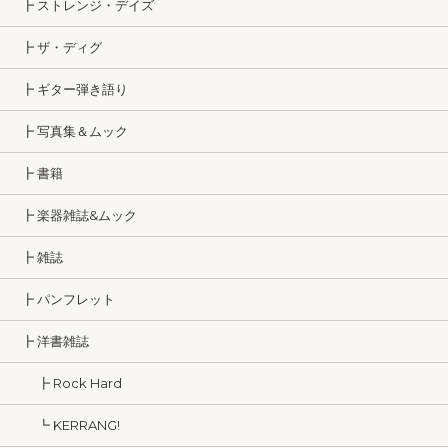
┣ ストレンジ・デイズ
┣ ザ・ディグ
┣ ギター弾き語り
┣ 写真集＆ムック
┣ 書籍
┣ 楽器雑誌&ムック
┣ 雑誌
┣ パンフレット
┣ 洋書雑誌
┣ Rock Hard
┗ KERRANG!