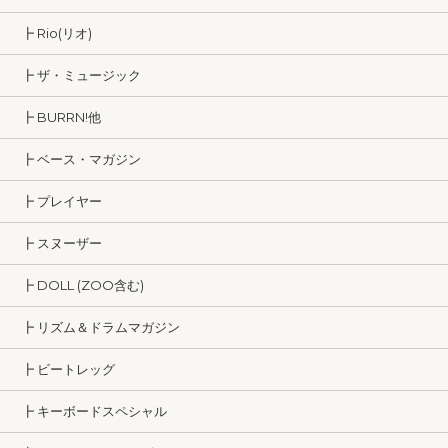
┣ Rio(リオ)
┣ ザ・ミュージック
┣ BURRN!他
┣ ベース・マガジン
┣ プレイヤー
┣ スヌーザー
┣ DOLL (ZOO含む)
┣ リズム＆ドラムマガジン
┣ ビートレッグ
┣ キーボードスペシャル