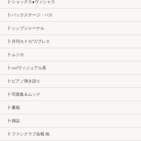
┣ ショックス●ヴィシャス
┣ バックステージ・パス
┣ シンプジャーナル
┣ 月刊カドカワ/ブレス
┣ ムジカ
┣ uv/ヴィジュアル系
┣ ピアノ弾き語り
┣ 写真集＆ムック
┣ 書籍
┣ 雑誌
┣ ファンクラブ会報 他