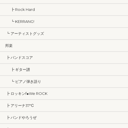
┣ Rock Hard
┗ KERRANG!
┗ アーティストグッズ
邦楽
┣ バンドスコア
┣ ギター譜
┗ ピアノ弾き語り
┣ ロッキンf●We ROCK
┣ アリーナ37℃
┣ バンドやろうぜ