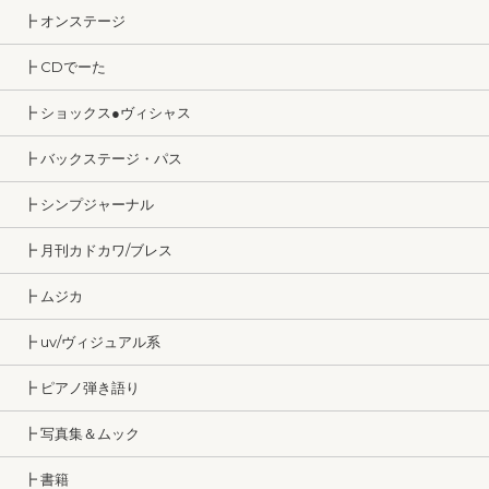
┣ オンステージ
┣ CDでーた
┣ ショックス●ヴィシャス
┣ バックステージ・パス
┣ シンプジャーナル
┣ 月刊カドカワ/ブレス
┣ ムジカ
┣ uv/ヴィジュアル系
┣ ピアノ弾き語り
┣ 写真集＆ムック
┣ 書籍