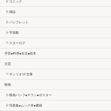
┣ コミック
┣ 雑誌
┣ パンフレット
┣ 宇宙船
┗ スターログ
手芸●料理●生活●絵本
文芸
┗ サンリオSF文庫
映画
┣ 映画パンフ●チラシ●ポスター
┣ 写真集●ムック本●書籍