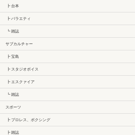
┣ 台本
┣ バラエティ
┗ 雑誌
サブカルチャー
┣ 宝島
┣ スタジオボイス
┣ エスクァイア
┗ 雑誌
スポーツ
┣ プロレス、ボクシング
┣ 雑誌