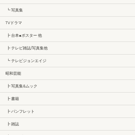
┗ 写真集
TVドラマ
┣ 台本●ポスター 他
┣ テレビ雑誌/写真集他
┗ テレビジョンエイジ
昭和芸能
┣ 写真集&ムック
┣ 書籍
┣ パンフレット
┣ 雑誌