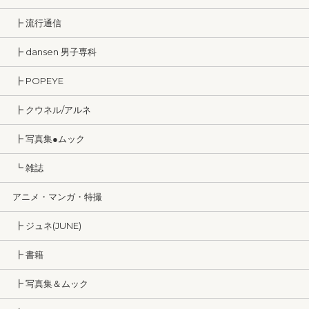
┣ 流行通信
┣ dansen 男子専科
┣ POPEYE
┣ クウネル/アルネ
┣ 写真集●ムック
┗ 雑誌
アニメ・マンガ・特撮
┣ ジュネ(JUNE)
┣ 書籍
┣ 写真集＆ムック