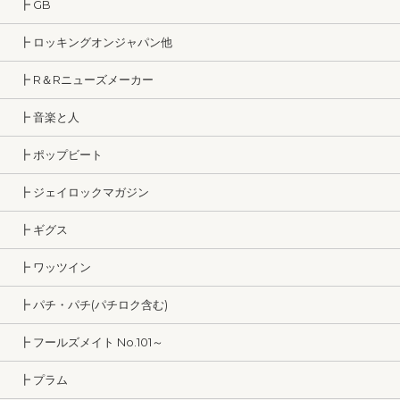
┣ GB
┣ ロッキングオンジャパン他
┣ R＆Rニューズメーカー
┣ 音楽と人
┣ ポップビート
┣ ジェイロックマガジン
┣ ギグス
┣ ワッツイン
┣ パチ・パチ(パチロク含む)
┣ フールズメイト No.101～
┣ プラム