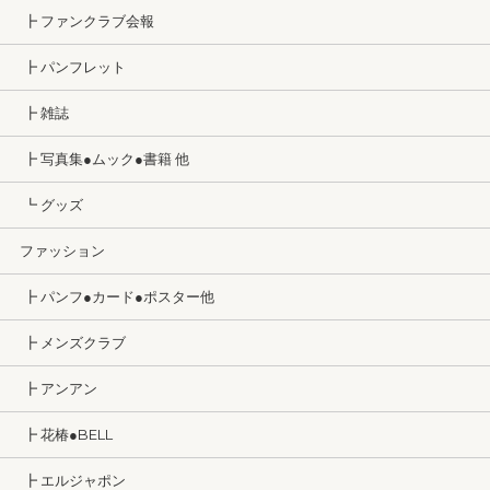
┣ ファンクラブ会報
┣ パンフレット
┣ 雑誌
┣ 写真集●ムック●書籍 他
┗ グッズ
ファッション
┣ パンフ●カード●ポスター他
┣ メンズクラブ
┣ アンアン
┣ 花椿●BELL
┣ エルジャポン