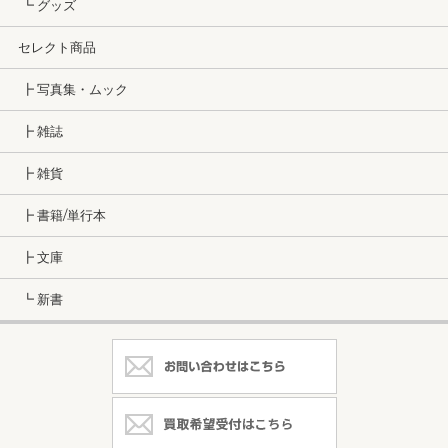
┗ グッズ
セレクト商品
┣ 写真集・ムック
┣ 雑誌
┣ 雑貨
┣ 書籍/単行本
┣ 文庫
┗ 新書