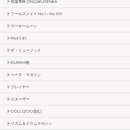
┣ 音楽専科 ONGAKUSENKA
┣ フールズメイト No.1～No.100
┣ マーキームーン
┣ Rio(リオ)
┣ ザ・ミュージック
┣ BURRN!他
┣ ベース・マガジン
┣ プレイヤー
┣ スヌーザー
┣ DOLL (ZOO含む)
┣ リズム＆ドラムマガジン