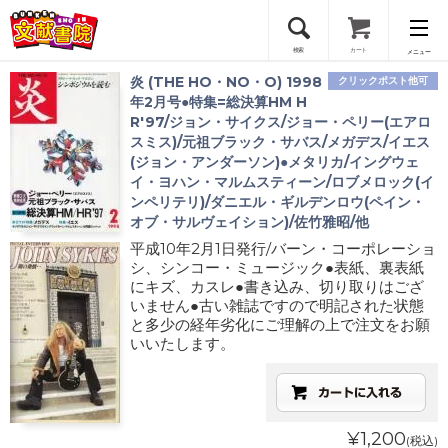
検索
カート
メニュー
炎 (THE HO・NO・O) 1998
クリックポスト他可
会員登録
年2月号●特集=総決算HM H
R'97/ジョン・サイクス/ジョー・ペリー(エアロ
スミス)/元祖ブラック・サバス/メガデス/イエス
ログイン
(ジョン・アンダーソン)●メタリカ/イングウェ
イ・ヨハン・マルムスティーン/ロブメロック(イ
ンペリテリ)/ダニエル・ギルデンロウ(ペイン・
オブ・サルヴェイション)/佐竹雅昭/他
平成10年2月1日発行/バーン・コーポレーショ
シ、シンコー・ミュージック●表紙、裏表紙
にキズ、カスレ●書き込み、切り取りはござ
いません●古い雑誌ですので明記された状態
と多少の経年劣化にご理解の上で注文をお願
いいたします。
¥1,200
(税込)