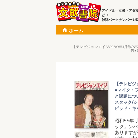
アイドル・女優・アダ
ど ！
雑誌バックナンバーや
ホーム
【テレビジョンエイジ/1980年1月号
告●
【テレビジョ
=マイク・フ
と課題につ
スタック/
ビッド・キ
昭和55年
ックナンバ
ありますが