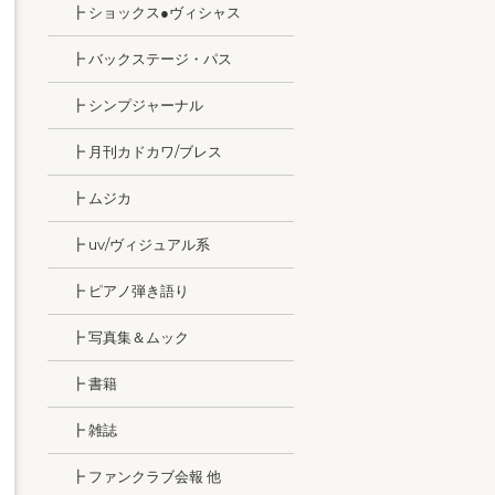
┣ ショックス●ヴィシャス
┣ バックステージ・パス
┣ シンプジャーナル
┣ 月刊カドカワ/ブレス
┣ ムジカ
┣ uv/ヴィジュアル系
┣ ピアノ弾き語り
┣ 写真集＆ムック
┣ 書籍
┣ 雑誌
┣ ファンクラブ会報 他