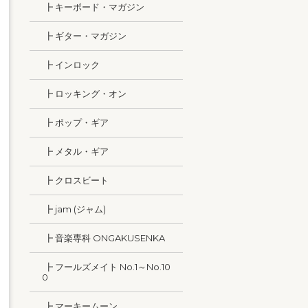
┣ キーボード・マガジン
┣ ギター・マガジン
┣ インロック
┣ ロッキング・オン
┣ ポップ・ギア
┣ メタル・ギア
┣ クロスビート
┣ jam (ジャム)
┣ 音楽専科 ONGAKUSENKA
┣ フールズメイト No.1～No.10
0
┣ マーキームーン