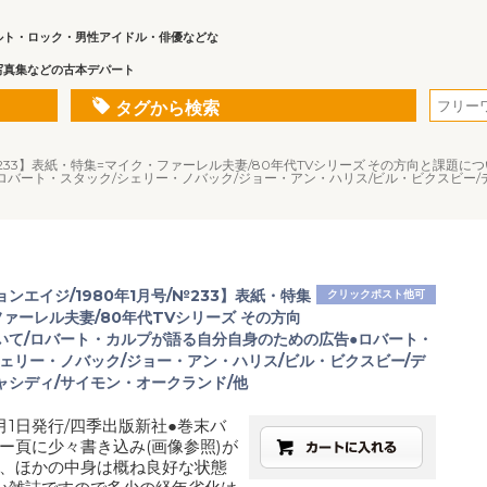
ルト・ロック・男性アイドル・俳優などな
写真集などの古本デパート
タグから検索
/№233】表紙・特集=マイク・ファーレル夫妻/80年代TVシリーズ その方向と課題
ロバート・スタック/シェリー・ノバック/ジョー・アン・ハリス/ビル・ビクスビー/
ンエイジ/1980年1月号/№233】表紙・特集
クリックポスト他可
ァーレル夫妻/80年代TVシリーズ その方向
いて/ロバート・カルプが語る自分自身のための広告●ロバート・
シェリー・ノバック/ジョー・アン・ハリス/ビル・ビクスビー/デ
ャシディ/サイモン・オークランド/他
1月1日発行/四季出版新社●巻末バ
ー頁に少々書き込み(画像参照)が
、ほかの中身は概ね良好な状態