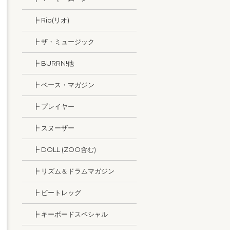
┣ Rio(リオ)
┣ ザ・ミュージック
┣ BURRN!他
┣ ベース・マガジン
┣ プレイヤー
┣ スヌーザー
┣ DOLL (ZOO含む)
┣ リズム＆ドラムマガジン
┣ ビートレッグ
┣ キーボードスペシャル