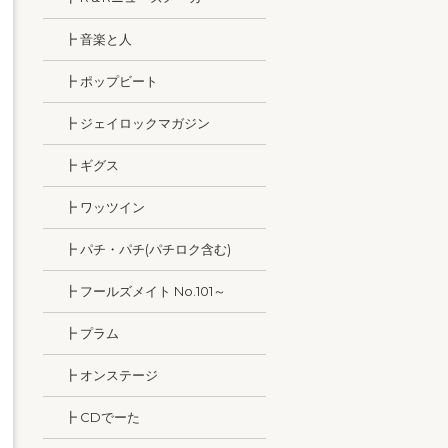
┣ 音楽と人
┣ ポップビート
┣ ジェイロックマガジン
┣ ギグス
┣ ワッツイン
┣ パチ・パチ(パチロク含む)
┣ フールズメイト No.101～
┣ プラム
┣ オンステージ
┣ CDでーた