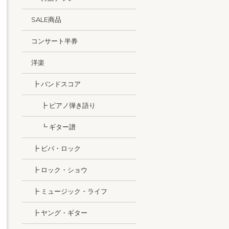
SALE商品
コンサート半券
洋楽
┣ バンドスコア
┣ ピアノ弾き語り
┗ ギター譜
┣ ビバ・ロック
┣ ロック・ショウ
┣ ミュージック・ライフ
┣ ヤング・ギター