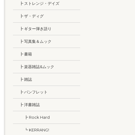
┣ ストレンジ・デイズ
┣ ザ・ディグ
┣ ギター弾き語り
┣ 写真集＆ムック
┣ 書籍
┣ 楽器雑誌&ムック
┣ 雑誌
┣ パンフレット
┣ 洋書雑誌
┣ Rock Hard
┗ KERRANG!