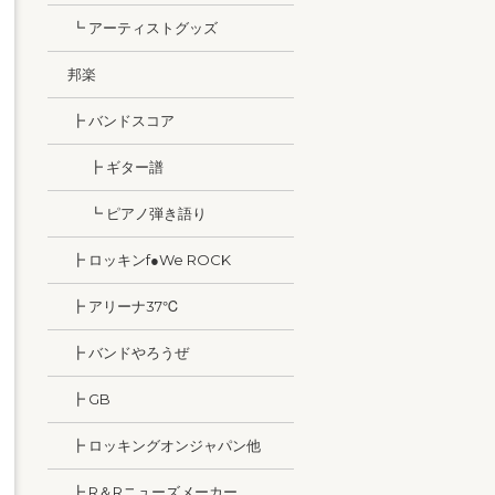
┗ アーティストグッズ
邦楽
┣ バンドスコア
┣ ギター譜
┗ ピアノ弾き語り
┣ ロッキンf●We ROCK
┣ アリーナ37℃
┣ バンドやろうぜ
┣ GB
┣ ロッキングオンジャパン他
┣ R＆Rニューズメーカー