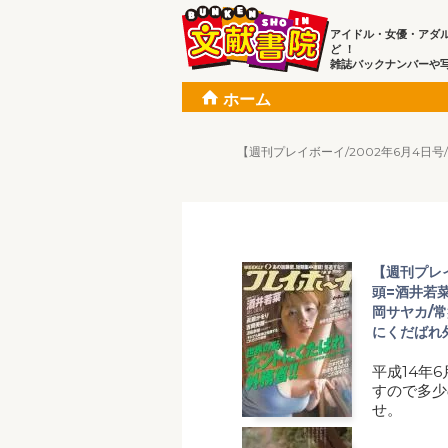
アイドル・女優・アダ
ど ！
雑誌バックナンバーや
ホーム
【週刊プレイボーイ/2002年6月4日号
【週刊プレイ
頭=酒井若菜
岡サヤカ/常
にくだばれ外
平成14年
すので多少
せ。