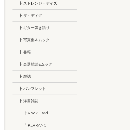
┣ ストレンジ・デイズ
┣ ザ・ディグ
┣ ギター弾き語り
┣ 写真集＆ムック
┣ 書籍
┣ 楽器雑誌&ムック
┣ 雑誌
┣ パンフレット
┣ 洋書雑誌
┣ Rock Hard
┗ KERRANG!