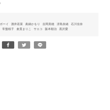
)
ボーイ
酒井若菜
眞鍋かをり
吉岡美穂
冴島奈緒
石川佳奈
常盤桜子
倉貫まりこ
サエコ
阪本順治
黒沢愛