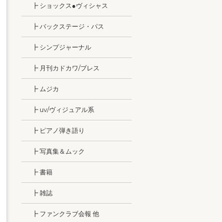
┣ ショックス●ヴィシャス
┣ バックステージ・パス
┣ シンプジャーナル
┣ 月刊カドカワ/ブレス
┣ ムジカ
┣ uv/ヴィジュアル系
┣ ピアノ弾き語り
┣ 写真集＆ムック
┣ 書籍
┣ 雑誌
┣ ファンクラブ会報 他