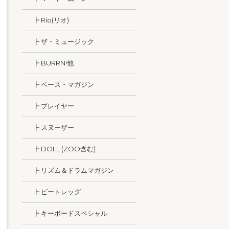
┣ Rio(リオ)
┣ ザ・ミュージック
┣ BURRN!他
┣ ベース・マガジン
┣ プレイヤー
┣ スヌーザー
┣ DOLL (ZOO含む)
┣ リズム＆ドラムマガジン
┣ ビートレッグ
┣ キーボードスペシャル