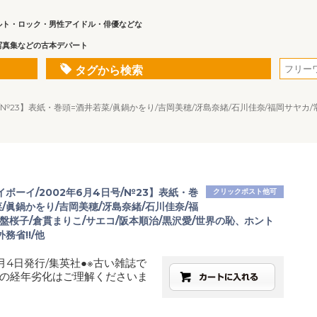
ルト・ロック・男性アイドル・俳優などな
写真集などの古本デパート
タグから検索
/№23】表紙・巻頭=酒井若菜/眞鍋かをり/吉岡美穂/冴島奈緒/石川佳奈/福岡サヤカ/
ボーイ/2002年6月4日号/№23】表紙・巻
クリックポスト他可
/眞鍋かをり/吉岡美穂/冴島奈緒/石川佳奈/福
盤桜子/倉貫まりこ/サエコ/阪本順治/黒沢愛/世界の恥、ホント
務省!!/他
6月4日発行/集英社●※古い雑誌で
の経年劣化はご理解くださいま