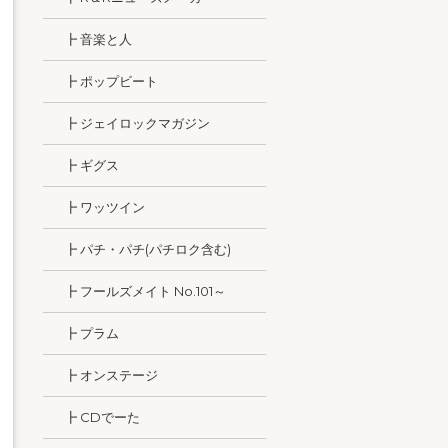
┣ 音楽と人
┣ ポップビート
┣ ジェイロックマガジン
┣ ギグス
┣ ワッツイン
┣ パチ・パチ(パチロク含む)
┣ フールズメイト No.101～
┣ プラム
┣ オンステージ
┣ CDでーた