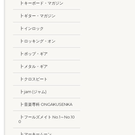
┣ キーボード・マガジン
┣ ギター・マガジン
┣ インロック
┣ ロッキング・オン
┣ ポップ・ギア
┣ メタル・ギア
┣ クロスビート
┣ jam (ジャム)
┣ 音楽専科 ONGAKUSENKA
┣ フールズメイト No.1～No.10
0
┣ マーキームーン