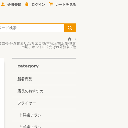
会員登録
ログイン
カートを見る
常盤桜子/倉貫まりこ/サエコ/阪本順治/黒沢愛/世界
の恥、ホントにくだばれ外務省!!/他
category
新着商品
店長のおすすめ
フライヤー
┣ 洋楽チラシ
┗ 邦楽チラシ