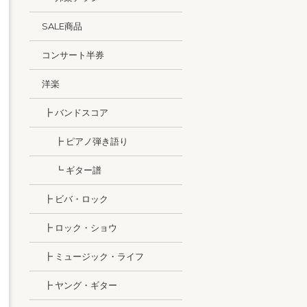
SALE商品
コンサート半券
洋楽
┣ バンドスコア
┣ ピアノ弾き語り
┗ ギター譜
┣ ビバ・ロック
┣ ロック・ショウ
┣ ミュージック・ライフ
┣ ヤング・ギター