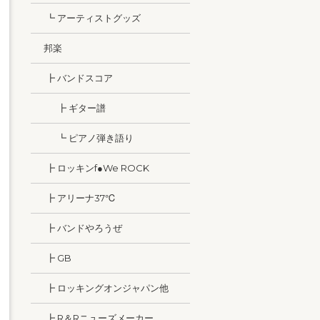
┗ アーティストグッズ
邦楽
┣ バンドスコア
┣ ギター譜
┗ ピアノ弾き語り
┣ ロッキンf●We ROCK
┣ アリーナ37℃
┣ バンドやろうぜ
┣ GB
┣ ロッキングオンジャパン他
┣ R＆Rニューズメーカー