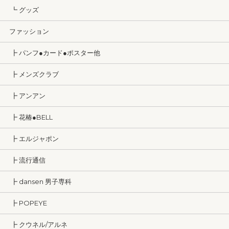
┗ グッズ
ファッション
┣ パンフ●カード●ポスター他
┣ メンズクラブ
┣ アンアン
┣ 花椿●BELL
┣ エルジャポン
┣ 流行通信
┣ dansen 男子専科
┣ POPEYE
┣ クウネル/アルネ