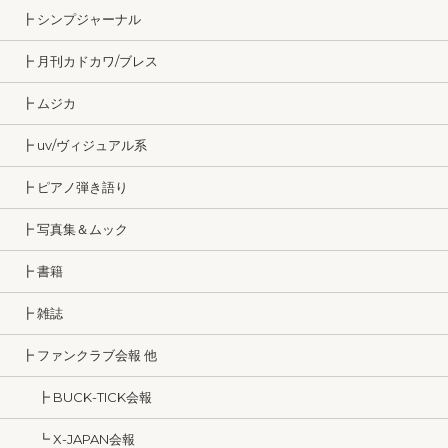
┣ シンプジャーナル
┣ 月刊カドカワ/ブレス
┣ ムジカ
┣ uv/ヴィジュアル系
┣ ピアノ弾き語り
┣ 写真集＆ムック
┣ 書籍
┣ 雑誌
┣ ファンクラブ会報 他
┣ BUCK-TICK会報
┗ X-JAPAN会報