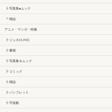
┣ 写真集●ムック
┗ 雑誌
アニメ・マンガ・特撮
┣ ジュネ(JUNE)
┣ 書籍
┣ 写真集＆ムック
┣ コミック
┣ 雑誌
┣ パンフレット
┣ 宇宙船