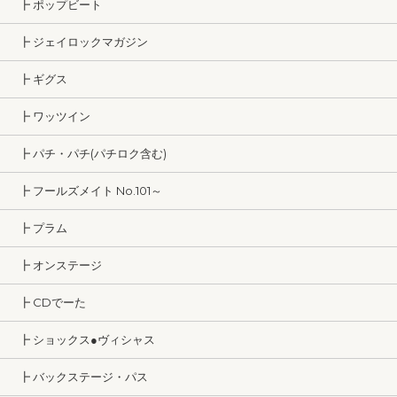
┣ ポップビート
┣ ジェイロックマガジン
┣ ギグス
┣ ワッツイン
┣ パチ・パチ(パチロク含む)
┣ フールズメイト No.101～
┣ プラム
┣ オンステージ
┣ CDでーた
┣ ショックス●ヴィシャス
┣ バックステージ・パス