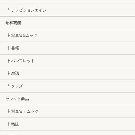
┗ テレビジョンエイジ
昭和芸能
┣ 写真集&ムック
┣ 書籍
┣ パンフレット
┣ 雑誌
┗ グッズ
セレクト商品
┣ 写真集・ムック
┣ 雑誌