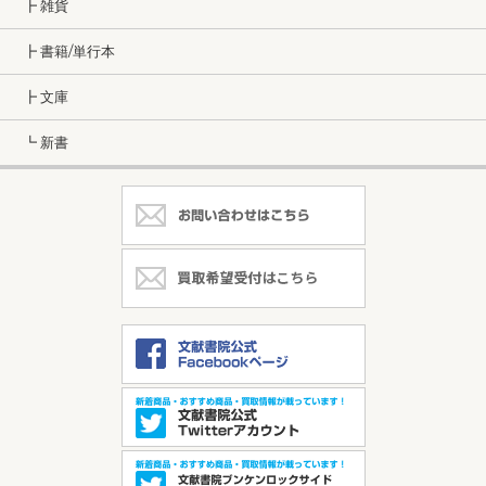
┣ 雑貨
┣ 書籍/単行本
┣ 文庫
┗ 新書