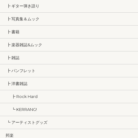
┣ ギター弾き語り
┣ 写真集＆ムック
┣ 書籍
┣ 楽器雑誌&ムック
┣ 雑誌
┣ パンフレット
┣ 洋書雑誌
┣ Rock Hard
┗ KERRANG!
┗ アーティストグッズ
邦楽