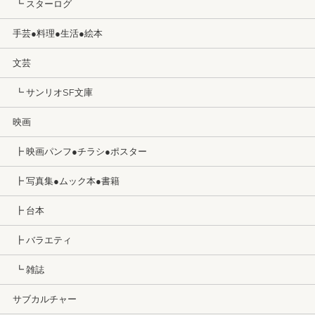
┗ スターログ
手芸●料理●生活●絵本
文芸
┗ サンリオSF文庫
映画
┣ 映画パンフ●チラシ●ポスター
┣ 写真集●ムック本●書籍
┣ 台本
┣ バラエティ
┗ 雑誌
サブカルチャー