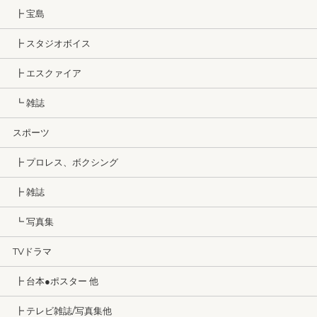
┣ 宝島
┣ スタジオボイス
┣ エスクァイア
┗ 雑誌
スポーツ
┣ プロレス、ボクシング
┣ 雑誌
┗ 写真集
TVドラマ
┣ 台本●ポスター 他
┣ テレビ雑誌/写真集他