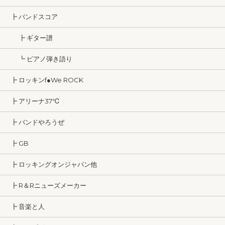
┣ バンドスコア
┣ ギター譜
┗ ピアノ弾き語り
┣ ロッキンf●We ROCK
┣ アリーナ37℃
┣ バンドやろうぜ
┣ GB
┣ ロッキングオンジャパン他
┣ R＆Rニューズメーカー
┣ 音楽と人