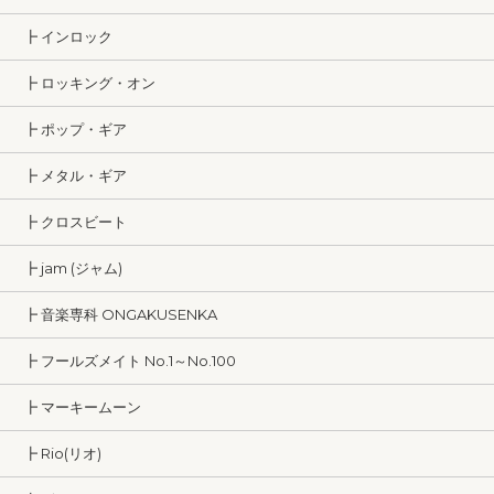
┣ インロック
┣ ロッキング・オン
┣ ポップ・ギア
┣ メタル・ギア
┣ クロスビート
┣ jam (ジャム)
┣ 音楽専科 ONGAKUSENKA
┣ フールズメイト No.1～No.100
┣ マーキームーン
┣ Rio(リオ)