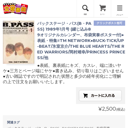
検索
カート
メニュー
バックステージ・パス(B・PA
クリックポスト他可
会員登録
SS) 1989年1月号 (綴じ込み8
9オリジナルカレンダー、布袋寅泰ポスター付)●
表紙・特集=TM NETWORK●BUCK-TICK/UP
ログイン
-BEAT/氷室京介/THE BLUE HEARTS/THE R
ED WARRIORS/岡村靖幸/PRINCESS PRINCE
SS/他
●表紙、裏表紙にキズ、カスレ、端に淡いヤ
ケ●三方とページ端にヤケ●書き込み、切り取りはございません
●古い雑誌ですので明記された状態と多少の経年劣化にご理解
の上で注文をお願いいたします。
¥2,500
(税込)
関連タグ