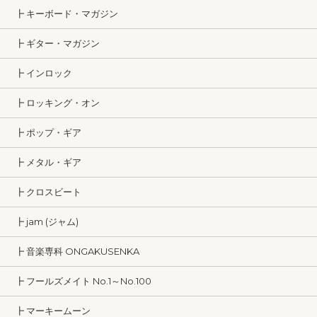
┣ キーボード・マガジン
┣ ギター・マガジン
┣ インロック
┣ ロッキング・オン
┣ ポップ・ギア
┣ メタル・ギア
┣ クロスビート
┣ jam (ジャム)
┣ 音楽専科 ONGAKUSENKA
┣ フールズメイト No.1～No.100
┣ マーキームーン