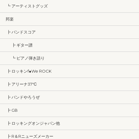
┗ アーティストグッズ
邦楽
┣ バンドスコア
┣ ギター譜
┗ ピアノ弾き語り
┣ ロッキンf●We ROCK
┣ アリーナ37℃
┣ バンドやろうぜ
┣ GB
┣ ロッキングオンジャパン他
┣ R＆Rニューズメーカー