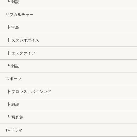
┗ 雑誌
サブカルチャー
┣ 宝島
┣ スタジオボイス
┣ エスクァイア
┗ 雑誌
スポーツ
┣ プロレス、ボクシング
┣ 雑誌
┗ 写真集
TVドラマ