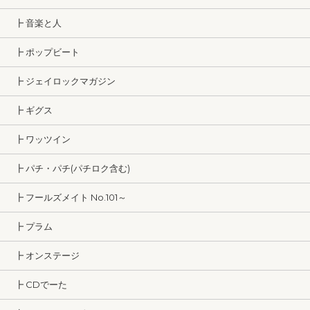
┣ 音楽と人
┣ ポップビート
┣ ジェイロックマガジン
┣ ギグス
┣ ワッツイン
┣ パチ・パチ(パチロク含む)
┣ フールズメイト No.101～
┣ プラム
┣ オンステージ
┣ CDでーた