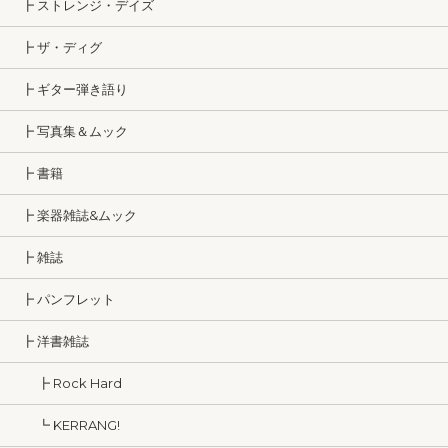
┣ ストレンジ・デイズ
┣ ザ・ディグ
┣ ギター弾き語り
┣ 写真集＆ムック
┣ 書籍
┣ 楽器雑誌&ムック
┣ 雑誌
┣ パンフレット
┣ 洋書雑誌
┣ Rock Hard
┗ KERRANG!