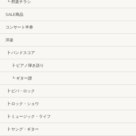
┗ 邦楽チラシ
SALE商品
コンサート半券
洋楽
┣ バンドスコア
┣ ピアノ弾き語り
┗ ギター譜
┣ ビバ・ロック
┣ ロック・ショウ
┣ ミュージック・ライフ
┣ ヤング・ギター