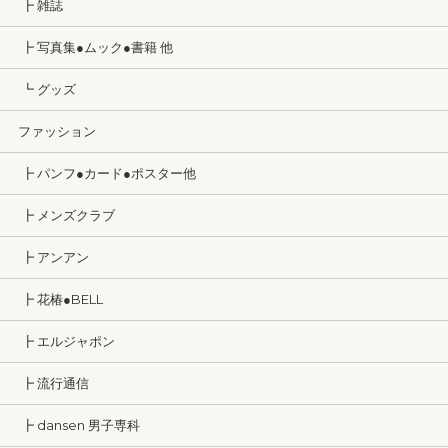
┣ 雑誌
┣ 写真集●ムック●書籍 他
┗ グッズ
ファッション
┣ パンフ●カード●ポスター他
┣ メンズクラブ
┣ アンアン
┣ 花椿●BELL
┣ エルジャポン
┣ 流行通信
┣ dansen 男子専科