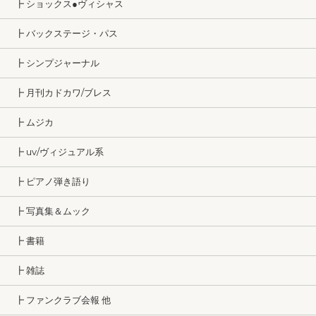
┣ ショックス●ヴィシャス
┣ バックステージ・パス
┣ シンプジャーナル
┣ 月刊カドカワ/ブレス
┣ ムジカ
┣ uv/ヴィジュアル系
┣ ピアノ弾き語り
┣ 写真集＆ムック
┣ 書籍
┣ 雑誌
┣ ファンクラブ会報 他