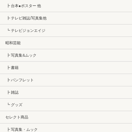
┣ 台本●ポスター 他
┣ テレビ雑誌/写真集他
┗ テレビジョンエイジ
昭和芸能
┣ 写真集&ムック
┣ 書籍
┣ パンフレット
┣ 雑誌
┗ グッズ
セレクト商品
┣ 写真集・ムック