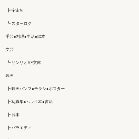
┣ 宇宙船
┗ スターログ
手芸●料理●生活●絵本
文芸
┗ サンリオSF文庫
映画
┣ 映画パンフ●チラシ●ポスター
┣ 写真集●ムック本●書籍
┣ 台本
┣ バラエティ