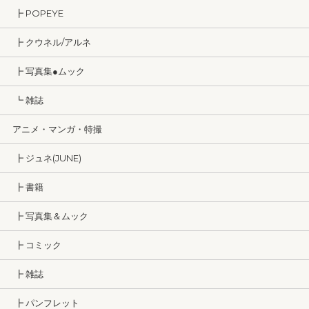
┣ POPEYE
┣ クウネル/アルネ
┣ 写真集●ムック
┗ 雑誌
アニメ・マンガ・特撮
┣ ジュネ(JUNE)
┣ 書籍
┣ 写真集＆ムック
┣ コミック
┣ 雑誌
┣ パンフレット