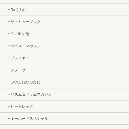
┣ Rio(リオ)
┣ ザ・ミュージック
┣ BURRN!他
┣ ベース・マガジン
┣ プレイヤー
┣ スヌーザー
┣ DOLL (ZOO含む)
┣ リズム＆ドラムマガジン
┣ ビートレッグ
┣ キーボードスペシャル