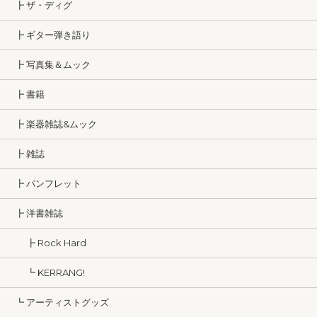
┣ ザ・ディグ
┣ ギター弾き語り
┣ 写真集＆ムック
┣ 書籍
┣ 楽器雑誌&ムック
┣ 雑誌
┣ パンフレット
┣ 洋書雑誌
┣ Rock Hard
┗ KERRANG!
┗ アーティストグッズ