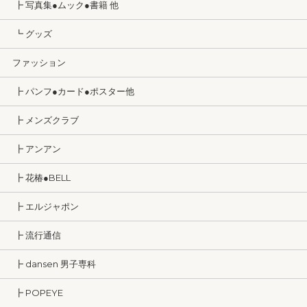
┣ 写真集●ムック●書籍 他
┗ グッズ
ファッション
┣ パンフ●カード●ポスター他
┣ メンズクラブ
┣ アンアン
┣ 花椿●BELL
┣ エルジャポン
┣ 流行通信
┣ dansen 男子専科
┣ POPEYE