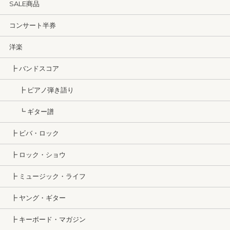
SALE商品
コンサート半券
洋楽
┣ バンドスコア
┣ ピアノ弾き語り
┗ ギター譜
┣ ビバ・ロック
┣ ロック・ショウ
┣ ミュージック・ライフ
┣ ヤング・ギター
┣ キーボード・マガジン