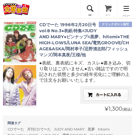
検索
カート
メニュー
CDでーた 1996年2月20日号
クリックポスト他可
会員登録
vol.8 No.3●表紙:特集=JUDY
AND MARY●ピンナップ=黒夢、hitomi●THE
HIGH-LOWS/LUNA SEA/電気GROOVE/CH
ログイン
AGE&ASKA/岡村孝子/忌野清志郎/フィッシュ
マンズ/岡本真夜/王様/他
●表紙、裏表紙にキズ、カスレ●書き込み、切
り取りはございません●古い雑誌ですので明
記された状態と多少の経年劣化にご理解の上
で注文をお願いいたします。
¥1,300
(税込)
関連タグ
CDでーた
月刊CDでーた
JUDY AND MARY
黒夢
hitomi