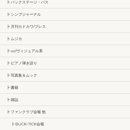
┣ バックステージ・パス
┣ シンプジャーナル
┣ 月刊カドカワ/ブレス
┣ ムジカ
┣ uv/ヴィジュアル系
┣ ピアノ弾き語り
┣ 写真集＆ムック
┣ 書籍
┣ 雑誌
┣ ファンクラブ会報 他
┣ BUCK-TICK会報