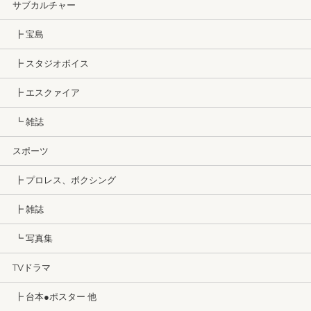
サブカルチャー
┣ 宝島
┣ スタジオボイス
┣ エスクァイア
┗ 雑誌
スポーツ
┣ プロレス、ボクシング
┣ 雑誌
┗ 写真集
TVドラマ
┣ 台本●ポスター 他