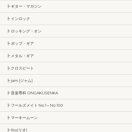
┣ ギター・マガジン
┣ インロック
┣ ロッキング・オン
┣ ポップ・ギア
┣ メタル・ギア
┣ クロスビート
┣ jam (ジャム)
┣ 音楽専科 ONGAKUSENKA
┣ フールズメイト No.1～No.100
┣ マーキームーン
┣ Rio(リオ)