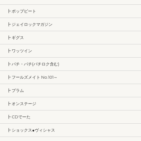
┣ ポップビート
┣ ジェイロックマガジン
┣ ギグス
┣ ワッツイン
┣ パチ・パチ(パチロク含む)
┣ フールズメイト No.101～
┣ プラム
┣ オンステージ
┣ CDでーた
┣ ショックス●ヴィシャス