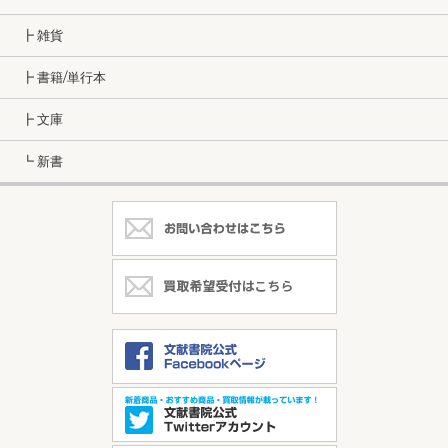
┣ 雑貨
┣ 書籍/単行本
┣ 文庫
┗ 新書