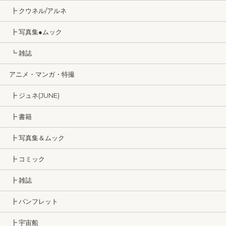
┣ クウネル/アルネ
┣ 写真集●ムック
┗ 雑誌
アニメ・マンガ・特撮
┣ ジュネ(JUNE)
┣ 書籍
┣ 写真集＆ムック
┣ コミック
┣ 雑誌
┣ パンフレット
┣ 宇宙船