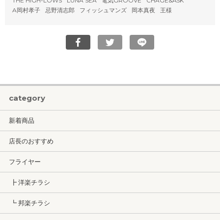
THE HIGH-LOWS
LUNA SEA
電気GROOVE
CHAGE&ASK
A岡村孝子
忌野清志郎
フィッシュマンズ
岡本真夜
王様
category
新着商品
店長のおすすめ
フライヤー
┣ 洋楽チラシ
┗ 邦楽チラシ