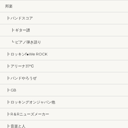
邦楽
┣ バンドスコア
┣ ギター譜
┗ ピアノ弾き語り
┣ ロッキンf●We ROCK
┣ アリーナ37℃
┣ バンドやろうぜ
┣ GB
┣ ロッキングオンジャパン他
┣ R＆Rニューズメーカー
┣ 音楽と人