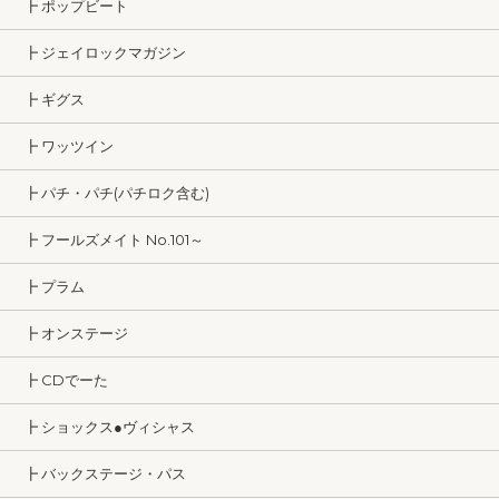
┣ ポップビート
┣ ジェイロックマガジン
┣ ギグス
┣ ワッツイン
┣ パチ・パチ(パチロク含む)
┣ フールズメイト No.101～
┣ プラム
┣ オンステージ
┣ CDでーた
┣ ショックス●ヴィシャス
┣ バックステージ・パス