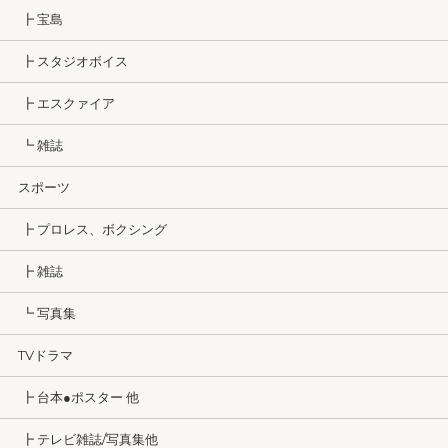
┣ 宝島
┣ スタジオボイス
┣ エスクァイア
┗ 雑誌
スポーツ
┣ プロレス、ボクシング
┣ 雑誌
┗ 写真集
TVドラマ
┣ 台本●ポスター 他
┣ テレビ雑誌/写真集他