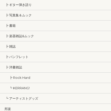
┣ ギター弾き語り
┣ 写真集＆ムック
┣ 書籍
┣ 楽器雑誌&ムック
┣ 雑誌
┣ パンフレット
┣ 洋書雑誌
┣ Rock Hard
┗ KERRANG!
┗ アーティストグッズ
邦楽