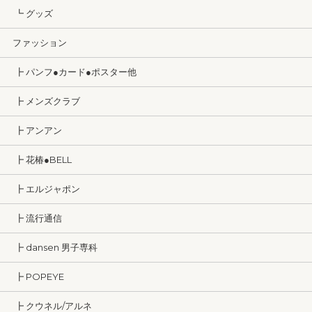
┗ グッズ
ファッション
┣ パンフ●カード●ポスター他
┣ メンズクラブ
┣ アンアン
┣ 花椿●BELL
┣ エルジャポン
┣ 流行通信
┣ dansen 男子専科
┣ POPEYE
┣ クウネル/アルネ