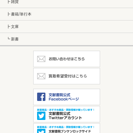
┣ 雑貨
┣ 書籍/単行本
┣ 文庫
┗ 新書