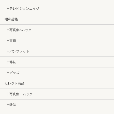
┗ テレビジョンエイジ
昭和芸能
┣ 写真集&ムック
┣ 書籍
┣ パンフレット
┣ 雑誌
┗ グッズ
セレクト商品
┣ 写真集・ムック
┣ 雑誌