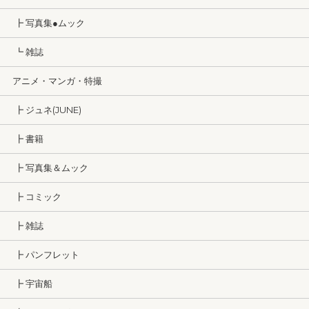
┣ 写真集●ムック
┗ 雑誌
アニメ・マンガ・特撮
┣ ジュネ(JUNE)
┣ 書籍
┣ 写真集＆ムック
┣ コミック
┣ 雑誌
┣ パンフレット
┣ 宇宙船