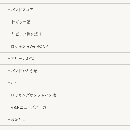
┣ バンドスコア
┣ ギター譜
┗ ピアノ弾き語り
┣ ロッキンf●We ROCK
┣ アリーナ37℃
┣ バンドやろうぜ
┣ GB
┣ ロッキングオンジャパン他
┣ R＆Rニューズメーカー
┣ 音楽と人