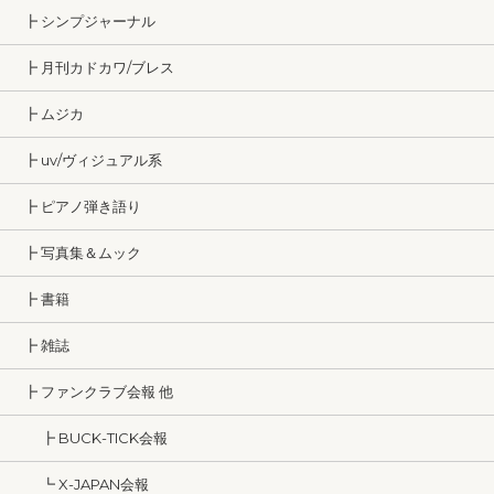
┣ シンプジャーナル
┣ 月刊カドカワ/ブレス
┣ ムジカ
┣ uv/ヴィジュアル系
┣ ピアノ弾き語り
┣ 写真集＆ムック
┣ 書籍
┣ 雑誌
┣ ファンクラブ会報 他
┣ BUCK-TICK会報
┗ X-JAPAN会報