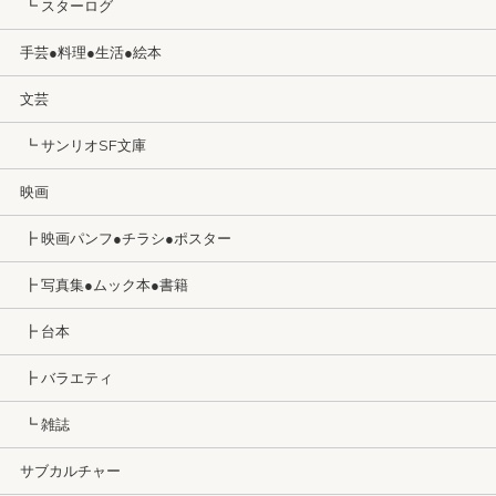
┗ スターログ
手芸●料理●生活●絵本
文芸
┗ サンリオSF文庫
映画
┣ 映画パンフ●チラシ●ポスター
┣ 写真集●ムック本●書籍
┣ 台本
┣ バラエティ
┗ 雑誌
サブカルチャー