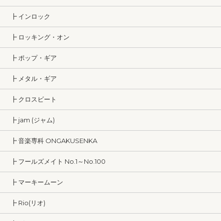
┣ インロック
┣ ロッキング・オン
┣ ポップ・ギア
┣ メタル・ギア
┣ クロスビート
┣ jam (ジャム)
┣ 音楽専科 ONGAKUSENKA
┣ フールズメイト No.1～No.100
┣ マーキームーン
┣ Rio(リオ)