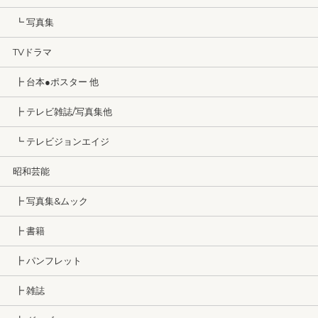
┗ 写真集
TVドラマ
┣ 台本●ポスター 他
┣ テレビ雑誌/写真集他
┗ テレビジョンエイジ
昭和芸能
┣ 写真集&ムック
┣ 書籍
┣ パンフレット
┣ 雑誌