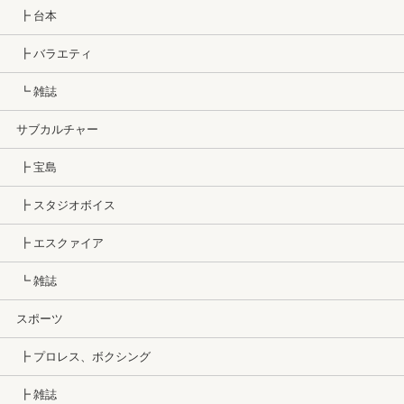
┣ 台本
┣ バラエティ
┗ 雑誌
サブカルチャー
┣ 宝島
┣ スタジオボイス
┣ エスクァイア
┗ 雑誌
スポーツ
┣ プロレス、ボクシング
┣ 雑誌