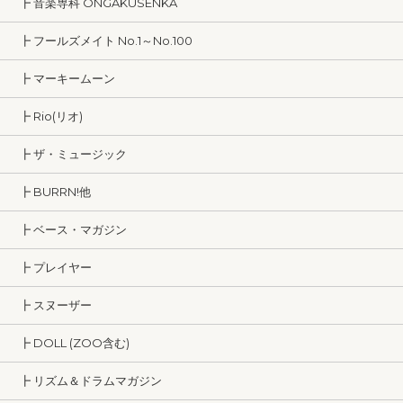
┣ 音楽専科 ONGAKUSENKA
┣ フールズメイト No.1～No.100
┣ マーキームーン
┣ Rio(リオ)
┣ ザ・ミュージック
┣ BURRN!他
┣ ベース・マガジン
┣ プレイヤー
┣ スヌーザー
┣ DOLL (ZOO含む)
┣ リズム＆ドラムマガジン