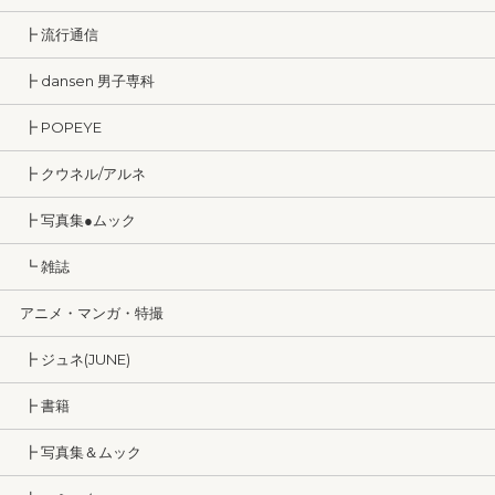
┣ 流行通信
┣ dansen 男子専科
┣ POPEYE
┣ クウネル/アルネ
┣ 写真集●ムック
┗ 雑誌
アニメ・マンガ・特撮
┣ ジュネ(JUNE)
┣ 書籍
┣ 写真集＆ムック