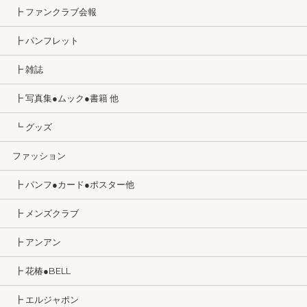
┣ ファンクラブ会報
┣ パンフレット
┣ 雑誌
┣ 写真集●ムック●書籍 他
┗ グッズ
ファッション
┣ パンフ●カード●ポスター他
┣ メンズクラブ
┣ アンアン
┣ 花椿●BELL
┣ エルジャポン