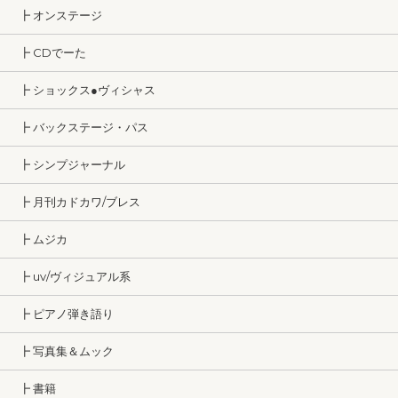
┣ オンステージ
┣ CDでーた
┣ ショックス●ヴィシャス
┣ バックステージ・パス
┣ シンプジャーナル
┣ 月刊カドカワ/ブレス
┣ ムジカ
┣ uv/ヴィジュアル系
┣ ピアノ弾き語り
┣ 写真集＆ムック
┣ 書籍