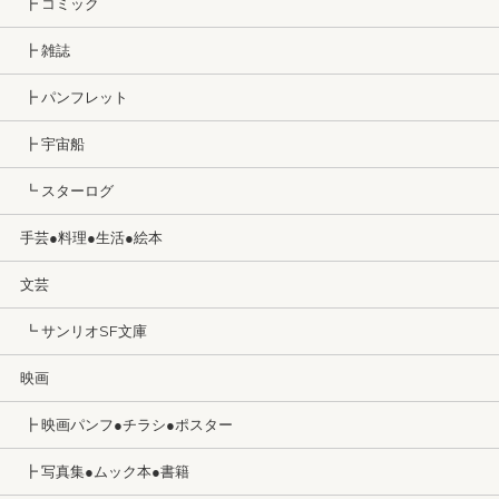
┣ コミック
┣ 雑誌
┣ パンフレット
┣ 宇宙船
┗ スターログ
手芸●料理●生活●絵本
文芸
┗ サンリオSF文庫
映画
┣ 映画パンフ●チラシ●ポスター
┣ 写真集●ムック本●書籍