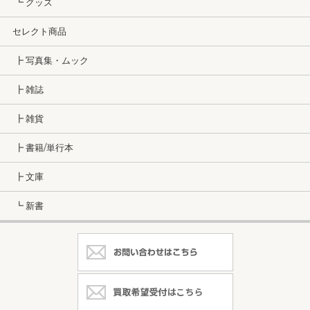
┗ グッズ
セレクト商品
┣ 写真集・ムック
┣ 雑誌
┣ 雑貨
┣ 書籍/単行本
┣ 文庫
┗ 新書