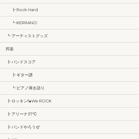
┣ Rock Hard
┗ KERRANG!
┗ アーティストグッズ
邦楽
┣ バンドスコア
┣ ギター譜
┗ ピアノ弾き語り
┣ ロッキンf●We ROCK
┣ アリーナ37℃
┣ バンドやろうぜ