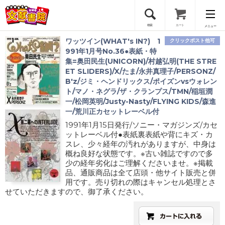
検索
カート
メニュー
ワッツイン(WHAT's IN?) 1
クリックポスト他可
会員登録
991年1月号No.36●表紙・特
集=奥田民生(UNICORN)/村越弘明(THE STRE
ET SLIDERS)/X/たま/永井真理子/PERSONZ/
ログイン
B'z/ジミ・ヘンドリックス/ポイズンvsウォレン
ト/マノ・ネグラ/ザ・クランプス/TMN/稲垣潤
一/松岡英明/Justy-Nasty/FLYING KIDS/森進
一/荒川正カセットレーベル付
1991年1月15日発行/ソニー・マガジンズ/カセ
ットレーベル付●表紙裏表紙や背にキズ・カ
スレ、少々経年の汚れがありますが、中身は
概ね良好な状態です。※古い雑誌ですので多
少の経年劣化はご理解くださいませ。※掲載
品、通販商品は全て店頭・他サイト販売と併
用です。売り切れの際はキャンセル処理とさ
せていただきますので、御了承ください。