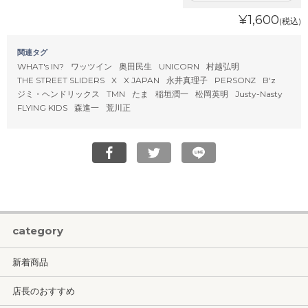
¥1,600
(税込)
関連タグ
WHAT's IN?
ワッツイン
奥田民生
UNICORN
村越弘明
THE STREET SLIDERS
X
X JAPAN
永井真理子
PERSONZ
B'z
ジミ・ヘンドリックス
TMN
たま
稲垣潤一
松岡英明
Justy-Nasty
FLYING KIDS
森進一
荒川正
category
新着商品
店長のおすすめ