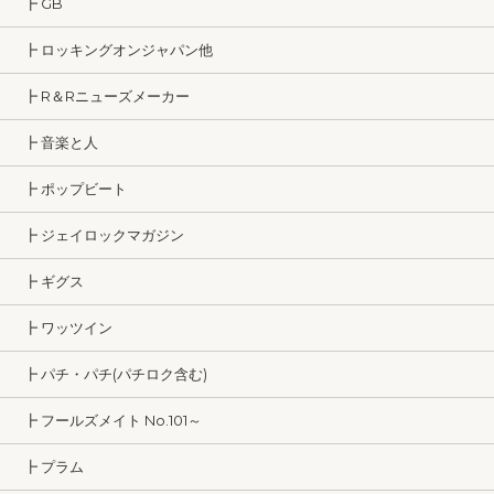
┣ GB
┣ ロッキングオンジャパン他
┣ R＆Rニューズメーカー
┣ 音楽と人
┣ ポップビート
┣ ジェイロックマガジン
┣ ギグス
┣ ワッツイン
┣ パチ・パチ(パチロク含む)
┣ フールズメイト No.101～
┣ プラム