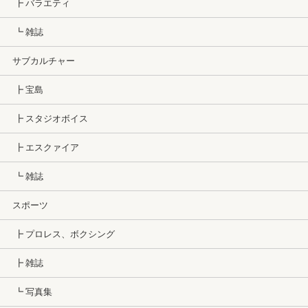
┣ バラエティ
┗ 雑誌
サブカルチャー
┣ 宝島
┣ スタジオボイス
┣ エスクァイア
┗ 雑誌
スポーツ
┣ プロレス、ボクシング
┣ 雑誌
┗ 写真集