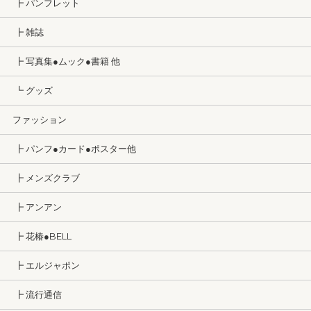
┣ パンフレット
┣ 雑誌
┣ 写真集●ムック●書籍 他
┗ グッズ
ファッション
┣ パンフ●カード●ポスター他
┣ メンズクラブ
┣ アンアン
┣ 花椿●BELL
┣ エルジャポン
┣ 流行通信