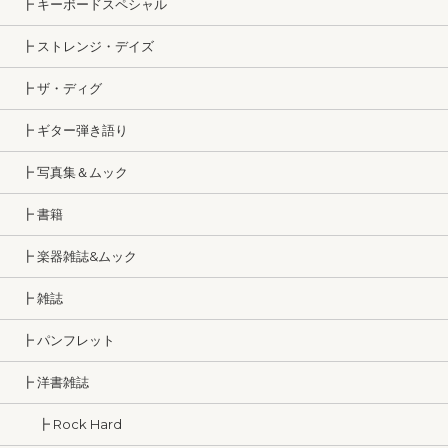
┣ キーボードスペシャル
┣ ストレンジ・デイズ
┣ ザ・ディグ
┣ ギター弾き語り
┣ 写真集＆ムック
┣ 書籍
┣ 楽器雑誌&ムック
┣ 雑誌
┣ パンフレット
┣ 洋書雑誌
┣ Rock Hard