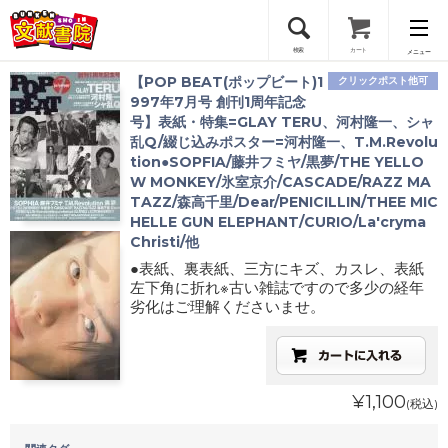
検索
カート
メニュー
【POP BEAT(ポップビート)1
クリックポスト他可
会員登録
997年7月号 創刊1周年記念
号】表紙・特集=GLAY TERU、河村隆一、シャ
乱Q/綴じ込みポスター=河村隆一、T.M.Revolu
ログイン
tion●SOPFIA/藤井フミヤ/黒夢/THE YELLO
W MONKEY/氷室京介/CASCADE/RAZZ MA
TAZZ/森高千里/Dear/PENICILLIN/THEE MIC
HELLE GUN ELEPHANT/CURIO/La'cryma
Christi/他
●表紙、裏表紙、三方にキズ、カスレ、表紙
左下角に折れ※古い雑誌ですので多少の経年
劣化はご理解くださいませ。
¥1,100
(税込)