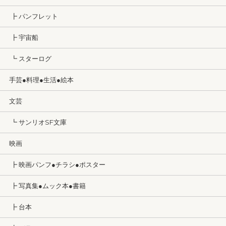
┣ パンフレット
┣ 宇宙船
┗ スターログ
手芸●料理●生活●絵本
文芸
┗ サンリオSF文庫
映画
┣ 映画パンフ●チラシ●ポスター
┣ 写真集●ムック本●書籍
┣ 台本