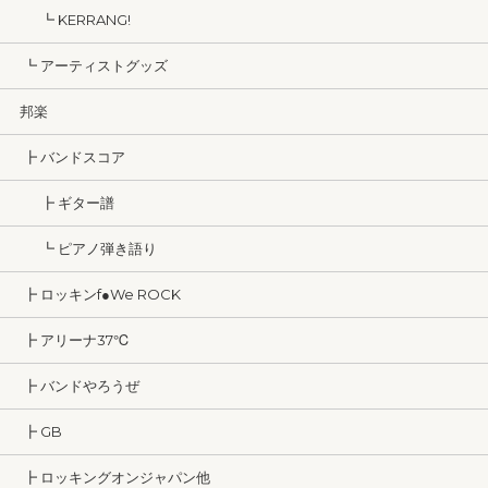
┗ KERRANG!
┗ アーティストグッズ
邦楽
┣ バンドスコア
┣ ギター譜
┗ ピアノ弾き語り
┣ ロッキンf●We ROCK
┣ アリーナ37℃
┣ バンドやろうぜ
┣ GB
┣ ロッキングオンジャパン他