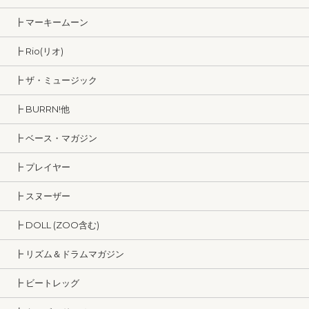
┣ マーキームーン
┣ Rio(リオ)
┣ ザ・ミュージック
┣ BURRN!他
┣ ベース・マガジン
┣ プレイヤー
┣ スヌーザー
┣ DOLL (ZOO含む)
┣ リズム＆ドラムマガジン
┣ ビートレッグ