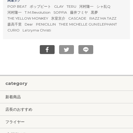
関連タグ
POP BEAT
ポップビート
GLAY
TERU
河村隆一
シャ乱Q
河村隆一
T.M.Revolution
SOPFIA
藤井フミヤ
黒夢
THE YELLOW MONKEY
氷室京介
CASCADE
RAZZ MA TAZZ
森高千里
Dear
PENICILLIN
THEE MICHELLE GUN ELEPHANT
CURIO
La'cryma Christi
category
新着商品
店長のおすすめ
フライヤー