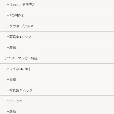
┣ dansen 男子専科
┣ POPEYE
┣ クウネル/アルネ
┣ 写真集●ムック
┗ 雑誌
アニメ・マンガ・特撮
┣ ジュネ(JUNE)
┣ 書籍
┣ 写真集＆ムック
┣ コミック
┣ 雑誌