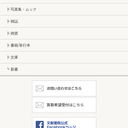
┣ 写真集・ムック
┣ 雑誌
┣ 雑貨
┣ 書籍/単行本
┣ 文庫
┗ 新書