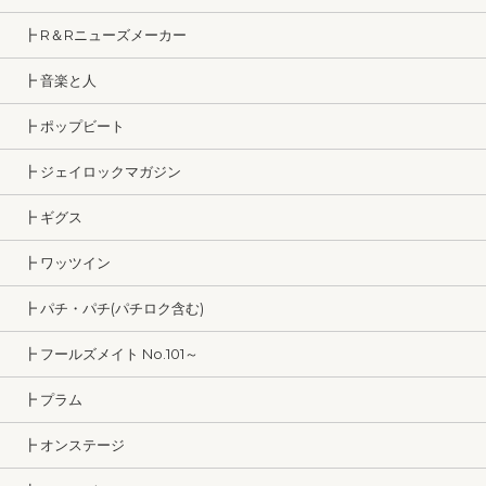
┣ R＆Rニューズメーカー
┣ 音楽と人
┣ ポップビート
┣ ジェイロックマガジン
┣ ギグス
┣ ワッツイン
┣ パチ・パチ(パチロク含む)
┣ フールズメイト No.101～
┣ プラム
┣ オンステージ