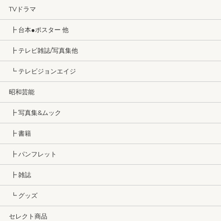
TVドラマ
┣ 台本●ポスター 他
┣ テレビ雑誌/写真集他
┗ テレビジョンエイジ
昭和芸能
┣ 写真集&ムック
┣ 書籍
┣ パンフレット
┣ 雑誌
┗ グッズ
セレクト商品