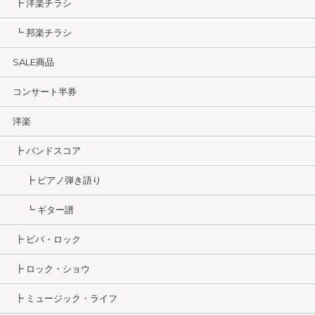
┣ 洋楽チラシ
┗ 邦楽チラシ
SALE商品
コンサート半券
洋楽
┣ バンドスコア
┣ ピアノ弾き語り
┗ ギター譜
┣ ビバ・ロック
┣ ロック・ショウ
┣ ミュージック・ライフ