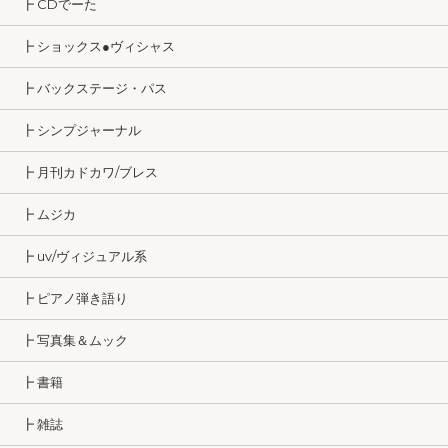
┣ CDでーた
┣ ショックス●ヴィシャス
┣ バックステージ・パス
┣ シンプジャーナル
┣ 月刊カドカワ/ブレス
┣ ムジカ
┣ uv/ヴィジュアル系
┣ ピアノ弾き語り
┣ 写真集＆ムック
┣ 書籍
┣ 雑誌