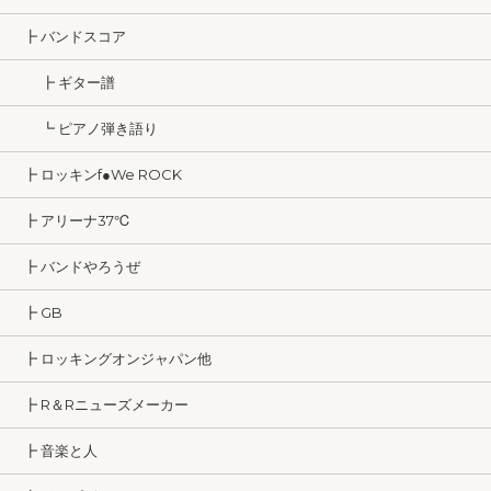
┣ バンドスコア
┣ ギター譜
┗ ピアノ弾き語り
┣ ロッキンf●We ROCK
┣ アリーナ37℃
┣ バンドやろうぜ
┣ GB
┣ ロッキングオンジャパン他
┣ R＆Rニューズメーカー
┣ 音楽と人