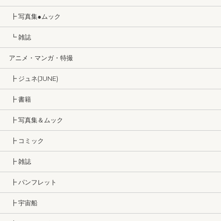
┣ 写真集●ムック
┗ 雑誌
アニメ・マンガ・特撮
┣ ジュネ(JUNE)
┣ 書籍
┣ 写真集＆ムック
┣ コミック
┣ 雑誌
┣ パンフレット
┣ 宇宙船