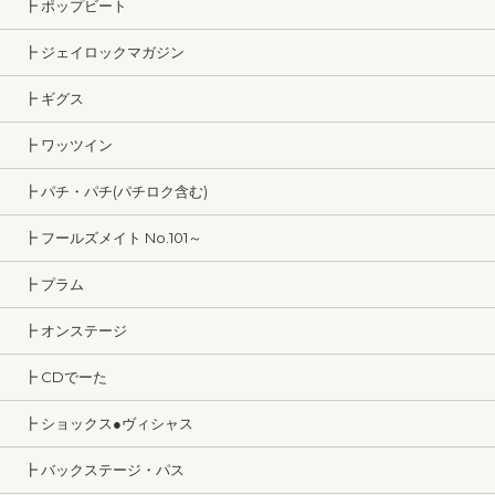
┣ ポップビート
┣ ジェイロックマガジン
┣ ギグス
┣ ワッツイン
┣ パチ・パチ(パチロク含む)
┣ フールズメイト No.101～
┣ プラム
┣ オンステージ
┣ CDでーた
┣ ショックス●ヴィシャス
┣ バックステージ・パス