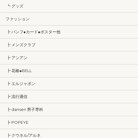
┗ グッズ
ファッション
┣ パンフ●カード●ポスター他
┣ メンズクラブ
┣ アンアン
┣ 花椿●BELL
┣ エルジャポン
┣ 流行通信
┣ dansen 男子専科
┣ POPEYE
┣ クウネル/アルネ