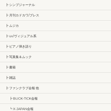
┣ シンプジャーナル
┣ 月刊カドカワ/ブレス
┣ ムジカ
┣ uv/ヴィジュアル系
┣ ピアノ弾き語り
┣ 写真集＆ムック
┣ 書籍
┣ 雑誌
┣ ファンクラブ会報 他
┣ BUCK-TICK会報
┗ X-JAPAN会報