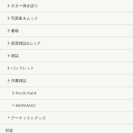
┣ ギター弾き語り
┣ 写真集＆ムック
┣ 書籍
┣ 楽器雑誌&ムック
┣ 雑誌
┣ パンフレット
┣ 洋書雑誌
┣ Rock Hard
┗ KERRANG!
┗ アーティストグッズ
邦楽