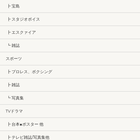
┣ 宝島
┣ スタジオボイス
┣ エスクァイア
┗ 雑誌
スポーツ
┣ プロレス、ボクシング
┣ 雑誌
┗ 写真集
TVドラマ
┣ 台本●ポスター 他
┣ テレビ雑誌/写真集他