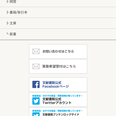
┣ 雑貨
┣ 書籍/単行本
┣ 文庫
┗ 新書