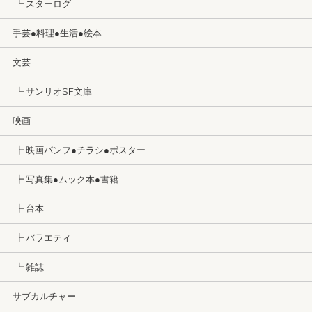
┗ スターログ
手芸●料理●生活●絵本
文芸
┗ サンリオSF文庫
映画
┣ 映画パンフ●チラシ●ポスター
┣ 写真集●ムック本●書籍
┣ 台本
┣ バラエティ
┗ 雑誌
サブカルチャー