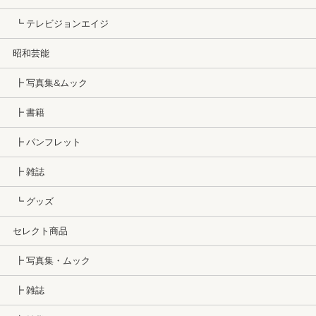
┗ テレビジョンエイジ
昭和芸能
┣ 写真集&ムック
┣ 書籍
┣ パンフレット
┣ 雑誌
┗ グッズ
セレクト商品
┣ 写真集・ムック
┣ 雑誌