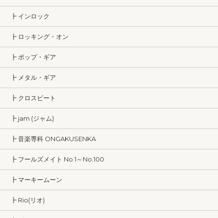
┣ インロック
┣ ロッキング・オン
┣ ポップ・ギア
┣ メタル・ギア
┣ クロスビート
┣ jam (ジャム)
┣ 音楽専科 ONGAKUSENKA
┣ フールズメイト No.1～No.100
┣ マーキームーン
┣ Rio(リオ)