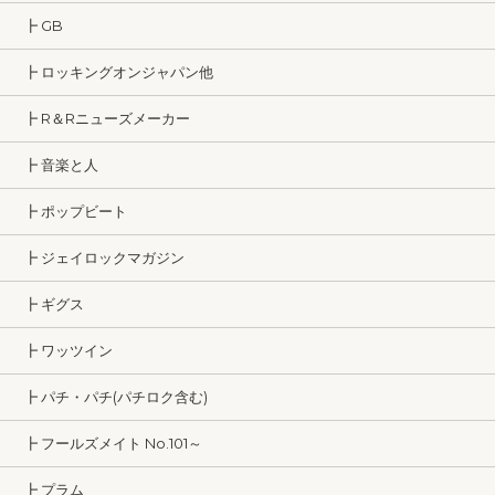
┣ GB
┣ ロッキングオンジャパン他
┣ R＆Rニューズメーカー
┣ 音楽と人
┣ ポップビート
┣ ジェイロックマガジン
┣ ギグス
┣ ワッツイン
┣ パチ・パチ(パチロク含む)
┣ フールズメイト No.101～
┣ プラム