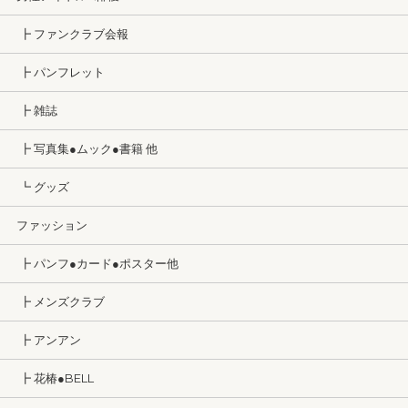
┣ ファンクラブ会報
┣ パンフレット
┣ 雑誌
┣ 写真集●ムック●書籍 他
┗ グッズ
ファッション
┣ パンフ●カード●ポスター他
┣ メンズクラブ
┣ アンアン
┣ 花椿●BELL