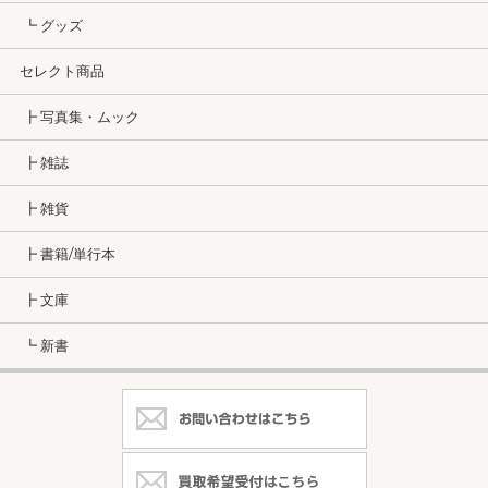
┗ グッズ
セレクト商品
┣ 写真集・ムック
┣ 雑誌
┣ 雑貨
┣ 書籍/単行本
┣ 文庫
┗ 新書