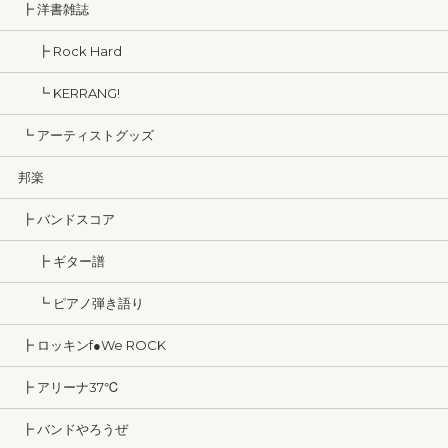
┣ 洋書雑誌
┣ Rock Hard
┗ KERRANG!
┗ アーティストグッズ
邦楽
┣ バンドスコア
┣ ギター譜
┗ ピアノ弾き語り
┣ ロッキンf●We ROCK
┣ アリーナ37℃
┣ バンドやろうぜ