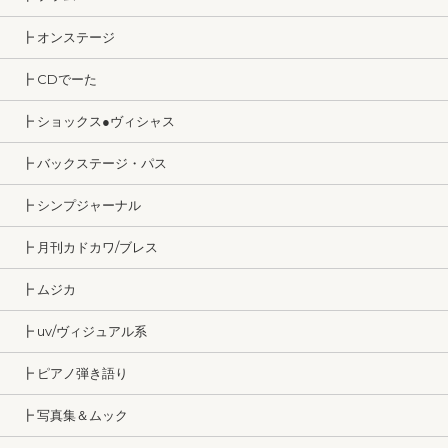
┣ オンステージ
┣ CDでーた
┣ ショックス●ヴィシャス
┣ バックステージ・パス
┣ シンプジャーナル
┣ 月刊カドカワ/ブレス
┣ ムジカ
┣ uv/ヴィジュアル系
┣ ピアノ弾き語り
┣ 写真集＆ムック