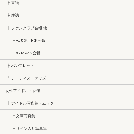
┣ 書籍
┣ 雑誌
┣ ファンクラブ会報 他
┣ BUCK-TICK会報
┗ X-JAPAN会報
┣ パンフレット
┗ アーティストグッズ
女性アイドル・女優
┣ アイドル写真集・ムック
┣ 文庫写真集
┗ サイン入り写真集