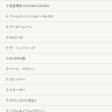
┣ 音楽専科 ONGAKUSENKA
┣ フールズメイト No.1～No.100
┣ マーキームーン
┣ Rio(リオ)
┣ ザ・ミュージック
┣ BURRN!他
┣ ベース・マガジン
┣ プレイヤー
┣ スヌーザー
┣ DOLL (ZOO含む)
┣ リズム＆ドラムマガジン