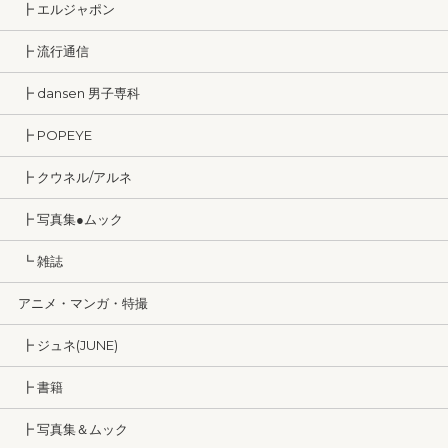
┣ エルジャポン
┣ 流行通信
┣ dansen 男子専科
┣ POPEYE
┣ クウネル/アルネ
┣ 写真集●ムック
┗ 雑誌
アニメ・マンガ・特撮
┣ ジュネ(JUNE)
┣ 書籍
┣ 写真集＆ムック