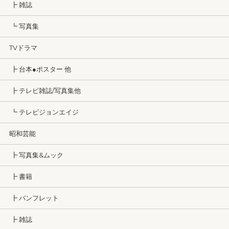
┣ 雑誌
┗ 写真集
TVドラマ
┣ 台本●ポスター 他
┣ テレビ雑誌/写真集他
┗ テレビジョンエイジ
昭和芸能
┣ 写真集&ムック
┣ 書籍
┣ パンフレット
┣ 雑誌