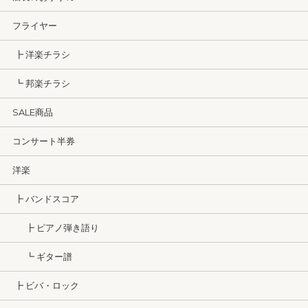
フライヤー
┣ 洋楽チラシ
┗ 邦楽チラシ
SALE商品
コンサート半券
洋楽
┣ バンドスコア
┣ ピアノ弾き語り
┗ ギター譜
┣ ビバ・ロック