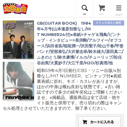
検索
カート
メニュー
GB(GUITAR BOOK) 1984
クリックポスト他可
会員登録
年4月号(山本達彦別冊なし/HI
T NUMBER24付)●表紙=チャゲ＆飛鳥/ピンナ
ップ・インタビュー=長渕剛/アルフイー/オフコ
ログイン
ース/浜田省吾/稲垣潤一/沢田聖子/松山千春/甲斐
バンド/安部恭弘/大沢誉志幸/鈴木雄大/原田真二/
ふきのとう/鈴木康博/イルカ/チューリップ/松任
谷由実/大貫妙子/大江千里/H2O/杉真理/他
昭和59年4月1日発行/CBS・ソニー出版/※別
冊なし/HIT NUMBER、ピンナップ付●表紙
裏表紙に折れ、キズ・カスレがありますが、
ほかの中身は概ね良好な状態です。※古い雑
誌ですので多少の経年劣化はご理解ください
ませ。※掲載品、通販商品は全て店頭・他サ
イト販売と併用です。売り切れの際はキャン
セル処理とさせていただきますので、御了承ください。