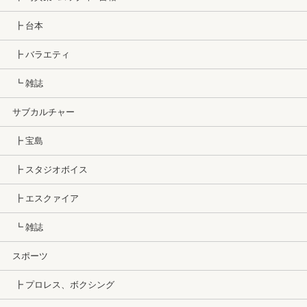
┣ 台本
┣ バラエティ
┗ 雑誌
サブカルチャー
┣ 宝島
┣ スタジオボイス
┣ エスクァイア
┗ 雑誌
スポーツ
┣ プロレス、ボクシング