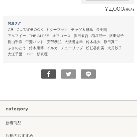
¥2,000
(税込)
関連タグ
GB
GUITARBOOK
ギターブック
チャゲ＆飛鳥
長渕剛
アルフイー
THE ALFEE
オフコース
浜田省吾
稲垣潤一
沢田聖子
松山千春
甲斐バンド
安部恭弘
大沢誉志幸
鈴木雄大
原田真二
ふきのとう
鈴木康博
イルカ
チューリップ
松任谷由実
大貫妙子
大江千里
H2O
杉真理
category
新着商品
店長のおすすめ