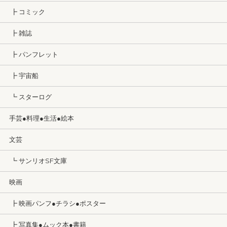
┣ コミック
┣ 雑誌
┣ パンフレット
┣ 宇宙船
┗ スターログ
手芸●料理●生活●絵本
文芸
┗ サンリオSF文庫
映画
┣ 映画パンフ●チラシ●ポスター
┣ 写真集●ムック本●書籍