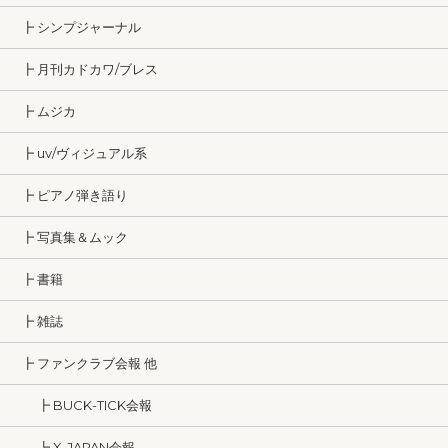
┣ シンプジャーナル
┣ 月刊カドカワ/ブレス
┣ ムジカ
┣ uv/ヴィジュアル系
┣ ピアノ弾き語り
┣ 写真集＆ムック
┣ 書籍
┣ 雑誌
┣ ファンクラブ会報 他
┣ BUCK-TICK会報
┗ X-JAPAN会報