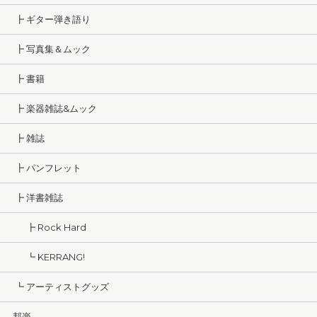
┣ ギター弾き語り
┣ 写真集＆ムック
┣ 書籍
┣ 楽器雑誌&ムック
┣ 雑誌
┣ パンフレット
┣ 洋書雑誌
┣ Rock Hard
┗ KERRANG!
┗ アーティストグッズ
邦楽