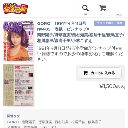
検索
カート
メニュー
GORO 1991年4月11日号
クリックポスト他可
会員登録
№405 表紙・ピンナップ=
南野陽子/冴草直実/西村知美/松居千佳/飯島直子/
相川恵里/森高千里/小林こずえ
ログイン
1991年4月11日発行/小学館/ピンナップ付※古
い雑誌ですので多少の経年劣化はご理解くだ
さい。
¥1,500
(税込)
関連タグ
GORO
南野陽子
冴草直実
西村知美
松居千佳
飯島直子
相川恵里
森高千里
小林こずえ