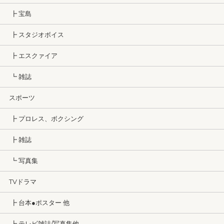
┣ 宝島
┣ スタジオボイス
┣ エスクァイア
┗ 雑誌
スポーツ
┣ プロレス、ボクシング
┣ 雑誌
┗ 写真集
TVドラマ
┣ 台本●ポスター 他
┣ テレビ雑誌/写真集他