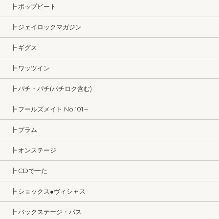
┣ ポップビート
┣ ジェイロックマガジン
┣ ギグス
┣ ワッツイン
┣ パチ・パチ(パチロク含む)
┣ フールズメイト No.101～
┣ プラム
┣ オンステージ
┣ CDでーた
┣ ショックス●ヴィシャス
┣ バックステージ・パス