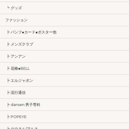
┗ グッズ
ファッション
┣ パンフ●カード●ポスター他
┣ メンズクラブ
┣ アンアン
┣ 花椿●BELL
┣ エルジャポン
┣ 流行通信
┣ dansen 男子専科
┣ POPEYE
┣ クウネル/アルネ