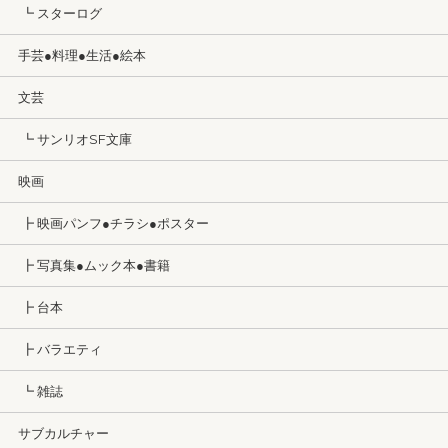
┗ スターログ
手芸●料理●生活●絵本
文芸
┗ サンリオSF文庫
映画
┣ 映画パンフ●チラシ●ポスター
┣ 写真集●ムック本●書籍
┣ 台本
┣ バラエティ
┗ 雑誌
サブカルチャー