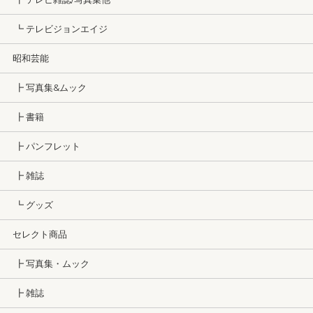
┗ テレビジョンエイジ
昭和芸能
┣ 写真集&ムック
┣ 書籍
┣ パンフレット
┣ 雑誌
┗ グッズ
セレクト商品
┣ 写真集・ムック
┣ 雑誌