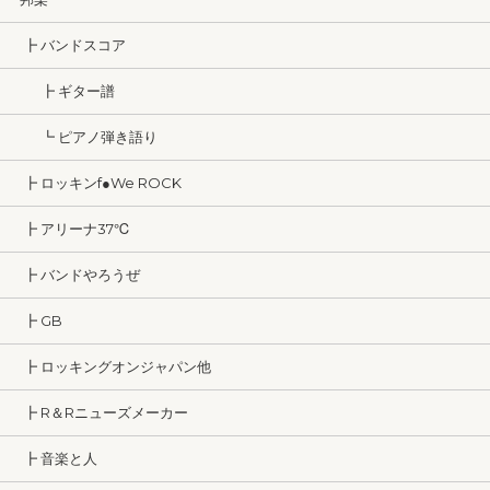
┣ バンドスコア
┣ ギター譜
┗ ピアノ弾き語り
┣ ロッキンf●We ROCK
┣ アリーナ37℃
┣ バンドやろうぜ
┣ GB
┣ ロッキングオンジャパン他
┣ R＆Rニューズメーカー
┣ 音楽と人