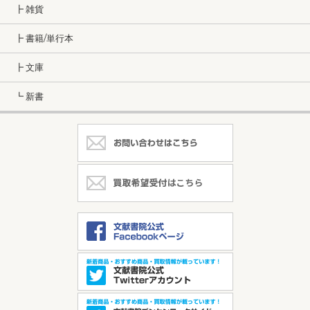
┣ 雑貨
┣ 書籍/単行本
┣ 文庫
┗ 新書