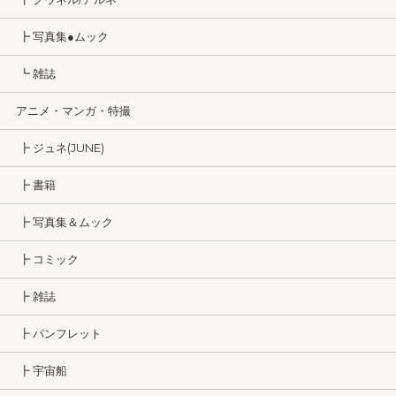
┣ 写真集●ムック
┗ 雑誌
アニメ・マンガ・特撮
┣ ジュネ(JUNE)
┣ 書籍
┣ 写真集＆ムック
┣ コミック
┣ 雑誌
┣ パンフレット
┣ 宇宙船