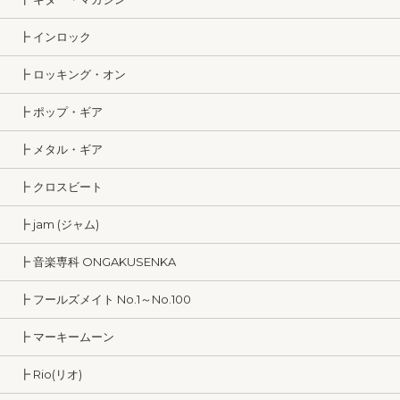
┣ インロック
┣ ロッキング・オン
┣ ポップ・ギア
┣ メタル・ギア
┣ クロスビート
┣ jam (ジャム)
┣ 音楽専科 ONGAKUSENKA
┣ フールズメイト No.1～No.100
┣ マーキームーン
┣ Rio(リオ)