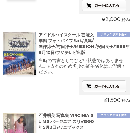
¥2,000
(税込)
アイドルハイスクール 芸能女
クリックポスト他可
学館 フォトバイブル●写真集/
国仲涼子/村田洋子/MISSION /安田良子/1998年
9月10日/フジテレビ出版
当時の古書としてひどい状態ではありませ
ん。※古本のため多少の経年劣化はご理解く
ださい。
¥1,500
(税込)
石井明美 写真集 VIRGINIA S
クリックポスト他可
LIMS バージニア スリ●1990
年5月2日●ワニブックス