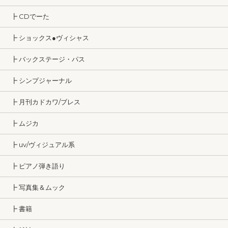
┣ CDでーた
┣ ショックス●ヴィシャス
┣ バックステージ・パス
┣ シンプジャーナル
┣ 月刊カドカワ/ブレス
┣ ムジカ
┣ uv/ヴィジュアル系
┣ ピアノ弾き語り
┣ 写真集＆ムック
┣ 書籍