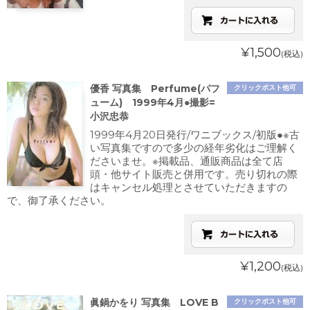
¥1,500
(税込)
優香 写真集 Perfume(パフ
クリックポスト他可
ューム) 1999年4月●撮影=
小沢忠恭
1999年4月20日発行/ワニブックス/初版●※古
い写真集ですので多少の経年劣化はご理解く
ださいませ。※掲載品、通販商品は全て店
頭・他サイト販売と併用です。売り切れの際
はキャンセル処理とさせていただきますの
で、御了承ください。
¥1,200
(税込)
眞鍋かをり 写真集 LOVE B
クリックポスト他可