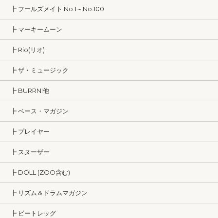
┣ フールズメイト No.1～No.100
┣ マーキームーン
┣ Rio(リオ)
┣ ザ・ミュージック
┣ BURRN!他
┣ ベース・マガジン
┣ プレイヤー
┣ スヌーザー
┣ DOLL (ZOO含む)
┣ リズム＆ドラムマガジン
┣ ビートレッグ