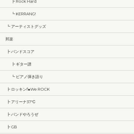
┣ Rock Hard
┗ KERRANG!
┗ アーティストグッズ
邦楽
┣ バンドスコア
┣ ギター譜
┗ ピアノ弾き語り
┣ ロッキンf●We ROCK
┣ アリーナ37℃
┣ バンドやろうぜ
┣ GB