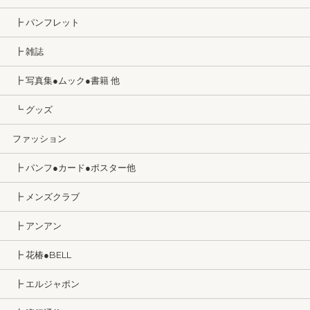
┣ パンフレット
┣ 雑誌
┣ 写真集●ムック●書籍 他
┗ グッズ
ファッション
┣ パンフ●カード●ポスター他
┣ メンズクラブ
┣ アンアン
┣ 花椿●BELL
┣ エルジャポン