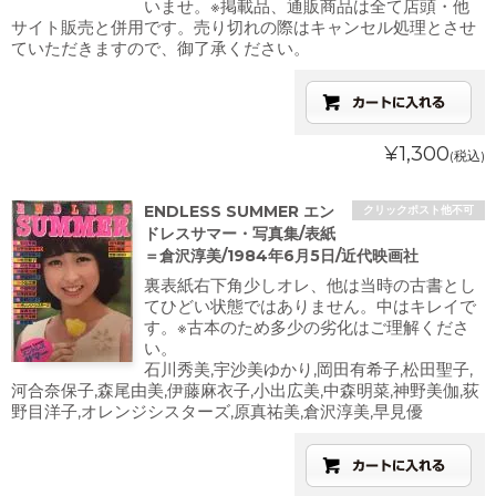
いませ。※掲載品、通販商品は全て店頭・他
サイト販売と併用です。売り切れの際はキャンセル処理とさせ
ていただきますので、御了承ください。
¥1,300
(税込)
ENDLESS SUMMER エン
クリックポスト他不可
ドレスサマー・写真集/表紙
＝倉沢淳美/1984年6月5日/近代映画社
裏表紙右下角少しオレ、他は当時の古書とし
てひどい状態ではありません。中はキレイで
す。※古本のため多少の劣化はご理解くださ
い。
石川秀美,宇沙美ゆかり,岡田有希子,松田聖子,
河合奈保子,森尾由美,伊藤麻衣子,小出広美,中森明菜,神野美伽,荻
野目洋子,オレンジシスターズ,原真祐美,倉沢淳美,早見優