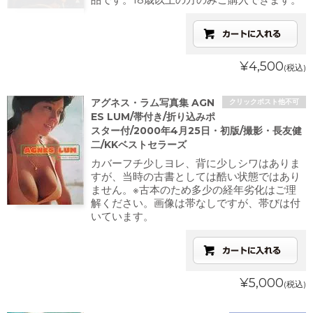
¥4,500
(税込)
アグネス・ラム写真集 AGN
クリックポスト他不可
ES LUM/帯付き/折り込みポ
スター付/2000年4月25日・初版/撮影・長友健
二/KKベストセラーズ
カバーフチ少しヨレ、背に少しシワはありま
すが、当時の古書としては酷い状態ではあり
ません。※古本のため多少の経年劣化はご理
解ください。画像は帯なしですが、帯びは付
いています。
¥5,000
(税込)