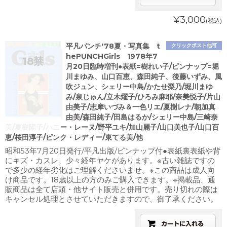
¥3,000
(税込)
平凡パンチ'78夏・写真集 t
クリックポスト他可
hePUNCHGirls 1978年7
月20日臨時増刊●表紙=樹れい子/ピンナップ=堀
川まゆみ、山口百恵、森田純子、後藤いずみ、風
吹ジュン、シェリー中島/かたせ梨乃/堀川まゆ
み/泉じゅん/立木燿子/ひろみ麻耶/奈美悦子/片山
由美子/志摩いづみ＆一色リエ/夏樹レナ/朝加真
由美/森田純子/田島はるか/シェリー中島/三崎奈
美/夏樹陽子/ハニー・レーヌ/野平ユキ/加山麗子/山口美也子/山口百
恵/桜田淳子/ピンク・レディー/東てる美/他
昭和53年7月20日発行/平凡出版/ピンナップ付●表紙裏表紙や背
にキズ・カスレ、少々経年ヤケがあります。※古い雑誌ですの
で多少の経年劣化はご理解くださいませ。※この商品は成人向
け商品です。18歳以上の方のみご購入できます。※掲載品、通
販商品は全て店頭・他サイト販売と併用です。売り切れの際は
キャンセル処理とさせていただきますので、御了承ください。