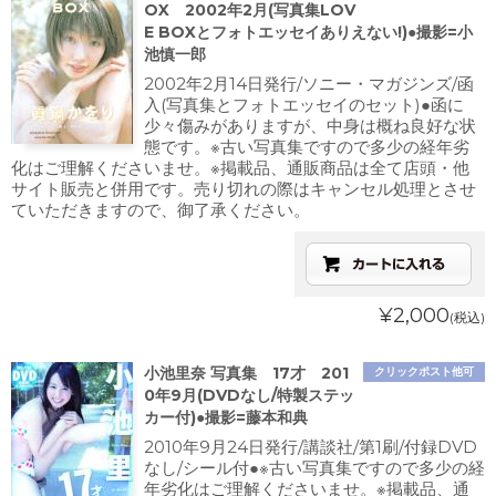
OX 2002年2月(写真集LOV
E BOXとフォトエッセイありえない!)●撮影=小
池慎一郎
2002年2月14日発行/ソニー・マガジンズ/函
入(写真集とフォトエッセイのセット)●函に
少々傷みがありますが、中身は概ね良好な状
態です。※古い写真集ですので多少の経年劣
化はご理解くださいませ。※掲載品、通販商品は全て店頭・他
サイト販売と併用です。売り切れの際はキャンセル処理とさせ
ていただきますので、御了承ください。
¥2,000
(税込)
小池里奈 写真集 17才 201
クリックポスト他可
0年9月(DVDなし/特製ステッ
カー付)●撮影=藤本和典
2010年9月24日発行/講談社/第1刷/付録DVD
なし/シール付●※古い写真集ですので多少の経
年劣化はご理解くださいませ。※掲載品、通