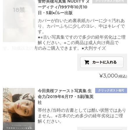
菅野美穂写真集 NUDITY ヌ
クリックポスト他不可
ーディティ/1997年10月10
日・5刷●/ルー出版
カバーが白いため裏表紙カバーに少々汚れあ
り、カバーふちに少しのヨレ、中はキレイで
す。
●※古い写真集ですので多少の経年劣化はご理
解ください。※この商品は成人向け商品で
す。18歳以上の方のみご購入できます。●大判サイズ
¥3,000
(税込)
今田美桜ファースト写真集 生
クリックポスト他可
命力/2019年6月17・5刷/集英
社
帯付き/当時の古書としては酷い状態ではあり
ません。※古本のため多少の経年劣化はご理
解ください。