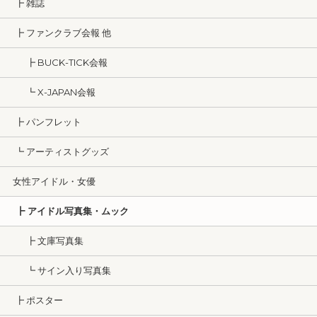
┣ 雑誌
┣ ファンクラブ会報 他
┣ BUCK-TICK会報
┗ X-JAPAN会報
┣ パンフレット
┗ アーティストグッズ
女性アイドル・女優
┣ アイドル写真集・ムック
┣ 文庫写真集
┗ サイン入り写真集
┣ ポスター