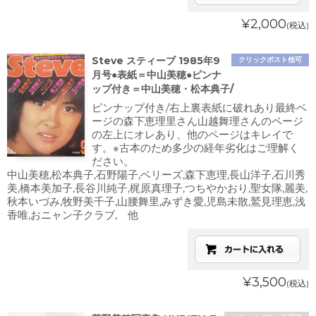
¥2,000
(税込)
Steve スティーブ 1985年9
クリックポスト他可
月号●表紙＝中山美穂●ピンナ
ップ付き＝中山美穂・松本典子/
ピンナップ付き/右上裏表紙に破れあり最終ベ
ージの森下恵理里さん山越舞理さんのページ
の左上にオレあり、他のページはキレイで
す。※古本のため多少の経年劣化はご理解く
ださい。
中山美穂,松本典子,石野陽子,ベリーズ,森下恵理,長山洋子,石川秀
美,橋本美加子,長谷川純子,梶原真理子,つちやかおり,聖女隊,麗美,
秋本いづみ,牧野美千子,山腰舞里,みずき愛,児島未散,鷲見理恵,浅
香唯,おニャン子クラブ, 他
¥3,500
(税込)