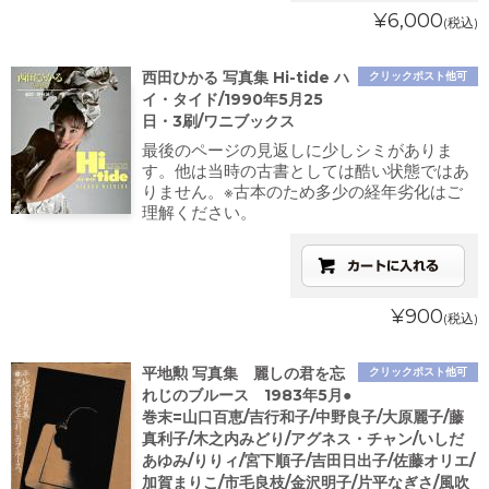
¥6,000
(税込)
西田ひかる 写真集 Hi-tide ハ
クリックポスト他可
イ・タイド/1990年5月25
日・3刷/ワニブックス
最後のページの見返しに少しシミがありま
す。他は当時の古書としては酷い状態ではあ
りません。※古本のため多少の経年劣化はご
理解ください。
¥900
(税込)
平地勲 写真集 麗しの君を忘
クリックポスト他可
れじのブルース 1983年5月●
巻末=山口百恵/吉行和子/中野良子/大原麗子/藤
真利子/木之内みどり/アグネス・チャン/いしだ
あゆみ/りりィ/宮下順子/吉田日出子/佐藤オリエ/
加賀まりこ/市毛良枝/金沢明子/片平なぎさ/風吹