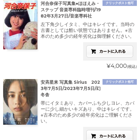
河合奈保子写真集●ほほえみ・
クリックポスト他可
ステップ 音楽専科臨時増刊/19
82年3月27日/音楽専科社
左下角少しイタミ、中はキレイです。当時の
古書としては酷い状態ではありません。※古
本のため多少の経年劣化は御理解ください。
¥4,000
(税込)
安斉星来 写真集 Sirius 202
クリックポスト他可
3年7月5日/2023年7月5日/幻
冬舎
帯にイタミあり、カバーふち少しヨレ、カバ
ーに少し細かいキズあり、中はキレイです。
※古本のため多少の経年劣化はご理解くださ
い。