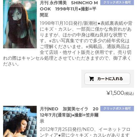
月刊 永作博美 SHINCHO M
クリックポスト他可
OOK 1998年11月●撮影=平
間至
1998年11月10日発行/新潮社●表紙裏表紙や背
にキズ・カスレ、一部頁に僅かな角折れがあ
りますが、ほかの中身は概ね良好な状態で
す。※古い写真集ですので多少の経年劣化は
ご理解くださいませ。※掲載品、通販商品は
全て店頭・他サイト販売と併用です。売り切
れの際はキャンセル処理とさせていただきますので、御了承く
ださい。
¥1,500
(税込)
月刊NEO 加賀美セイラ 20
クリックポスト他可
12年7月(通常版)●撮影=笠井爾
示
2012年7月25日発行/NEO、イーネットフロ
ンティア●背に少々キズ・カスレがあります