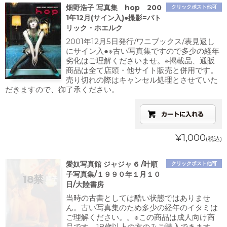
畑野浩子 写真集 hop 200
クリックポスト他可
1年12月(サイン入)●撮影=パト
リック・ホエルク
2001年12月5日発行/ワニブックス/表見返し
にサイン入●※古い写真集ですので多少の経年
劣化はご理解くださいませ。※掲載品、通販
商品は全て店頭・他サイト販売と併用です。
売り切れの際はキャンセル処理とさせていた
だきますので、御了承ください。
¥1,000
(税込)
愛奴写真館 ジャジャ 6 /叶順
クリックポスト他可
子写真集/１９９０年１月１０
日/大陸書房
当時の古書としては酷い状態ではありませ
ん。古い写真集のため多少の経年のイタミは
ご理解ください。。※この商品は成人向け商
品です。18歳以上の方のみご購入できます。