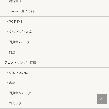
┣ 流行通信
┣ dansen 男子専科
┣ POPEYE
┣ クウネル/アルネ
┣ 写真集●ムック
┗ 雑誌
アニメ・マンガ・特撮
┣ ジュネ(JUNE)
┣ 書籍
┣ 写真集＆ムック
┣ コミック