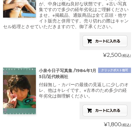
が、中身は概ね良好な状態です。※古い写真
集ですので多少の経年劣化はご理解ください
ませ。※掲載品、通販商品は全て店頭・他サ
イト販売と併用です。売り切れの際はキャン
セル処理とさせていただきますので、御了承ください。
¥2,500
(税込)
小泉今日子写真集 /1984年1月
クリックポスト他可
5日/近代映画社
付録無し・カバーの最後の見返しに少しのオ
レ、他はキレイです。※古本のため多少の経
年劣化は御理解ください。
¥1,800
(税込)