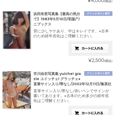
¥4,000
(税込)
浜田朱里写真集【最高の気分
クリックポスト他可
で】1983年5月10日/初版/ワ
ニブックス
背に少しヤケあり、中はキレイです。※古本
のため経年劣化はご理解ください。
¥2,500
(税込)
市川由衣写真集 yuiche! gra
クリックポスト他可
zie ユイッチェ! グラッチェ●
直筆サイン入り/帯なし/2002年12月11日/集英社
直筆サイン入り/帯なし/赤いペンでサインが
書いてあります。※古本のため多少の経年劣
化はご理解ください。