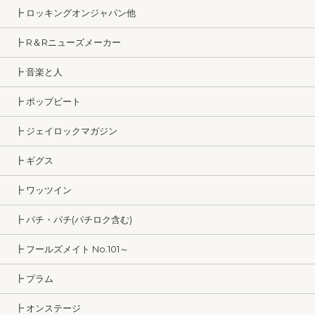
┣ ロッキングオンジャパン他
┣ R＆Rニューズメーカー
┣ 音楽と人
┣ ポップビート
┣ ジェイロックマガジン
┣ ギグス
┣ ワッツイン
┣ パチ・パチ(パチロク含む)
┣ フールズメイト No.101～
┣ プラム
┣ オンステージ