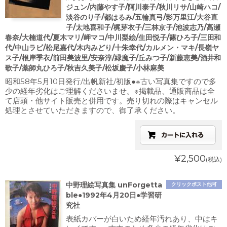
ジュン/内藤やす子/阿川泰子/秋川リサ/山崎ハコ/
淡谷のり子/都はるみ/五輪真弓/影万里江/大谷直
子/太地喜和子/梶芽衣子/三林京子/池波志乃/高瀬
春奈/大楠道代/夏木マリ/岬マコ/中川梨絵/生田悦子/篠ひろ子/三田和
代/中山ラビ/松尾嘉代/木内みどり/十朱幸代/カルメン・マキ/長嶺ヤ
ス子/根岸季衣/前田美波里/安奈淳/緑魔子/丘みつ子/新藤恵美/酒井和
歌子/薬師丸ひろ子/秋吉久美子/松坂慶子/小林麻美
昭和58年5月10日発行/出帆新社/初版●※古い写真集ですので多
少の経年劣化はご理解くださいませ。※掲載品、通販商品は全
て店頭・他サイト販売と併用です。売り切れの際はキャンセル
処理とさせていただきますので、御了承ください。
¥2,500
(税込)
中野理絵写真集 unForgetta
クリックポスト他可
ble●1992年4月20日●学習研
究社
表紙カバーが白いため経年汚れあり、中はキ