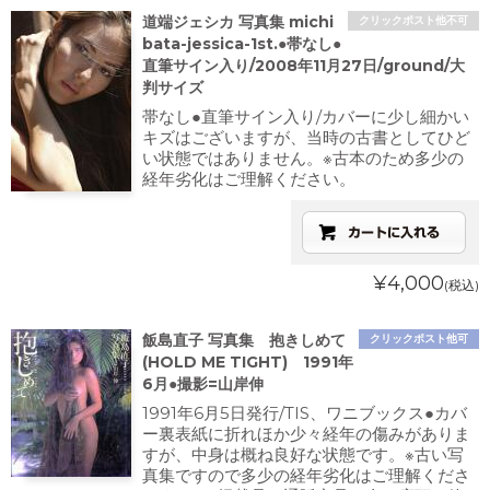
道端ジェシカ 写真集 michi
クリックポスト他不可
bata-jessica-1st.●帯なし●
直筆サイン入り/2008年11月27日/ground/大
判サイズ
帯なし●直筆サイン入り/カバーに少し細かい
キズはございますが、当時の古書としてひど
い状態ではありません。※古本のため多少の
経年劣化はご理解ください。
¥4,000
(税込)
飯島直子 写真集 抱きしめて
クリックポスト他可
(HOLD ME TIGHT) 1991年
6月●撮影=山岸伸
1991年6月5日発行/TIS、ワニブックス●カバ
ー裏表紙に折れほか少々経年の傷みがありま
すが、中身は概ね良好な状態です。※古い写
真集ですので多少の経年劣化はご理解くださ