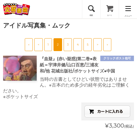
検索
カート
メニュー
アイドル写真集・ムック
会員登録
«
<
1
2
3
4
5
>
»
ログイン
『血疑』(赤い疑惑)第二巻●表
クリックポスト他可
紙＝宇津井健/山口百恵/三浦友
和/他 花城出版社/ポケットサイズ●中国
当時の古書としてひどい状態ではありませ
ん。※古本のため多少の経年劣化はご理解く
ださい。
※ポケットサイズ
¥3,300
(税込)