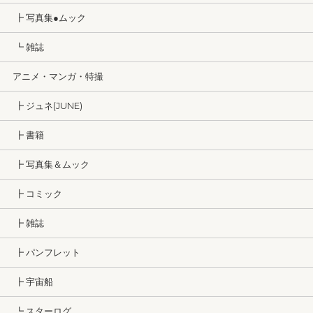
┣ 写真集●ムック
┗ 雑誌
アニメ・マンガ・特撮
┣ ジュネ(JUNE)
┣ 書籍
┣ 写真集＆ムック
┣ コミック
┣ 雑誌
┣ パンフレット
┣ 宇宙船
┗ スターログ