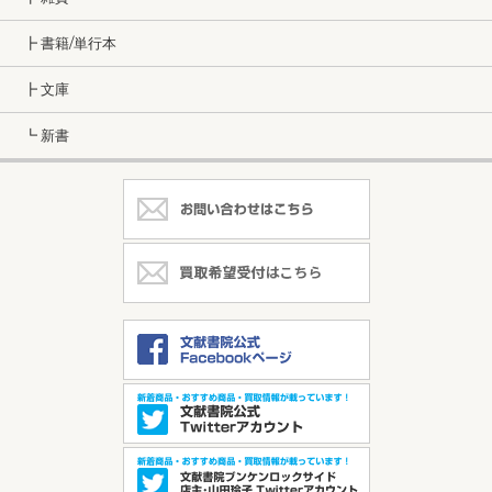
┣ 書籍/単行本
┣ 文庫
┗ 新書