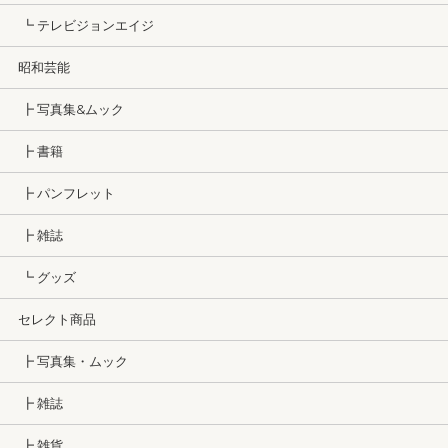
┗ テレビジョンエイジ
昭和芸能
┣ 写真集&ムック
┣ 書籍
┣ パンフレット
┣ 雑誌
┗ グッズ
セレクト商品
┣ 写真集・ムック
┣ 雑誌
┣ 雑貨