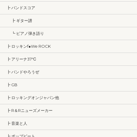
┣ バンドスコア
┣ ギター譜
┗ ピアノ弾き語り
┣ ロッキンf●We ROCK
┣ アリーナ37℃
┣ バンドやろうぜ
┣ GB
┣ ロッキングオンジャパン他
┣ R＆Rニューズメーカー
┣ 音楽と人
┣ ポップビート