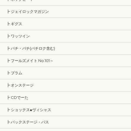
┣ ジェイロックマガジン
┣ ギグス
┣ ワッツイン
┣ パチ・パチ(パチロク含む)
┣ フールズメイト No.101～
┣ プラム
┣ オンステージ
┣ CDでーた
┣ ショックス●ヴィシャス
┣ バックステージ・パス