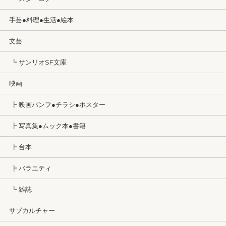
手芸●料理●生活●絵本
文芸
┗ サンリオSF文庫
映画
┣ 映画パンフ●チラシ●ポスター
┣ 写真集●ムック本●書籍
┣ 台本
┣ バラエティ
┗ 雑誌
サブカルチャー