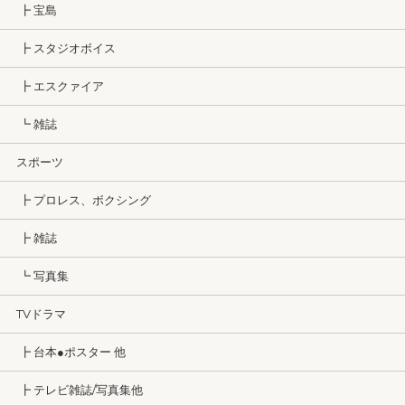
┣ 宝島
┣ スタジオボイス
┣ エスクァイア
┗ 雑誌
スポーツ
┣ プロレス、ボクシング
┣ 雑誌
┗ 写真集
TVドラマ
┣ 台本●ポスター 他
┣ テレビ雑誌/写真集他