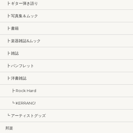
┣ ギター弾き語り
┣ 写真集＆ムック
┣ 書籍
┣ 楽器雑誌&ムック
┣ 雑誌
┣ パンフレット
┣ 洋書雑誌
┣ Rock Hard
┗ KERRANG!
┗ アーティストグッズ
邦楽