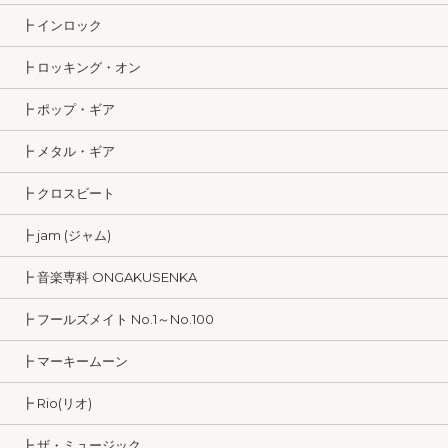
┣ インロック
┣ ロッキング・オン
┣ ポップ・ギア
┣ メタル・ギア
┣ クロスビート
┣ jam (ジャム)
┣ 音楽専科 ONGAKUSENKA
┣ フールズメイト No.1～No.100
┣ マーキームーン
┣ Rio(リオ)
┣ ザ・ミュージック