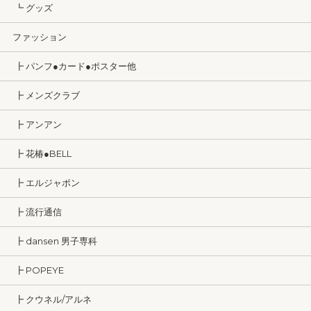
┗ グッズ
ファッション
┣ パンフ●カード●ポスター他
┣ メンズクラブ
┣ アンアン
┣ 花椿●BELL
┣ エルジャポン
┣ 流行通信
┣ dansen 男子専科
┣ POPEYE
┣ クウネル/アルネ