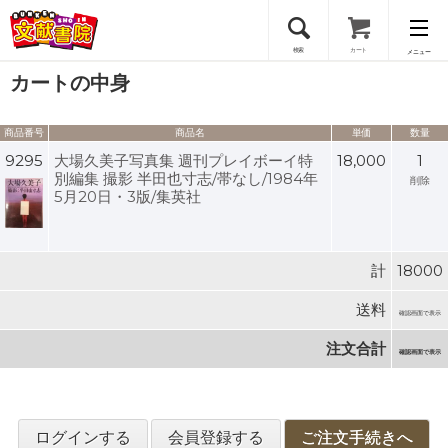
検索
カート
メニュー
カートの中身
会員登録
商品番号
商品名
単価
数量
ログイン
9295
大場久美子写真集 週刊プレイボーイ特
18,000
1
別編集 撮影 半田也寸志/帯なし/1984年
削除
5月20日・3版/集英社
計
18000
送料
確認画面で表示
注文合計
確認画面で表示
ログインする
会員登録する
ご注文手続きへ