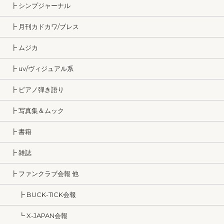
┣ シンプジャーナル
┣ 月刊カドカワ/ブレス
┣ ムジカ
┣ uv/ヴィジュアル系
┣ ピアノ弾き語り
┣ 写真集＆ムック
┣ 書籍
┣ 雑誌
┣ ファンクラブ会報 他
┣ BUCK-TICK会報
┗ X-JAPAN会報