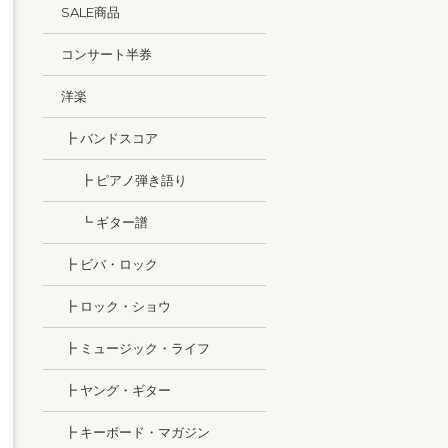
SALE商品
コンサート半券
洋楽
┣ バンドスコア
┣ ピアノ弾き語り
┗ ギター譜
┣ ビバ・ロック
┣ ロック・ショウ
┣ ミュージック・ライフ
┣ ヤング・ギター
┣ キーボード・マガジン