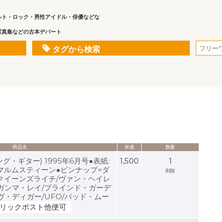
ルト・ロック・男性アイドル・俳優などな
写真集などの古本デパート
タグから検索
商品名
単価
数量
ヤング・ギター) 1995年6月号●表紙:
1,500
1
マルムスティーン●ピンナップ=ダ
削除
クイーンズライチ/ヴァン・ヘイレ
/ガンマ・レイ/ブラインド・ガーデ
ヴ・ディガー/UFO/バッド・ムー
リックポスト他便可