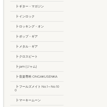
┣ ギター・マガジン
┣ インロック
┣ ロッキング・オン
┣ ポップ・ギア
┣ メタル・ギア
┣ クロスビート
┣ jam (ジャム)
┣ 音楽専科 ONGAKUSENKA
┣ フールズメイト No.1～No.10
0
┣ マーキームーン