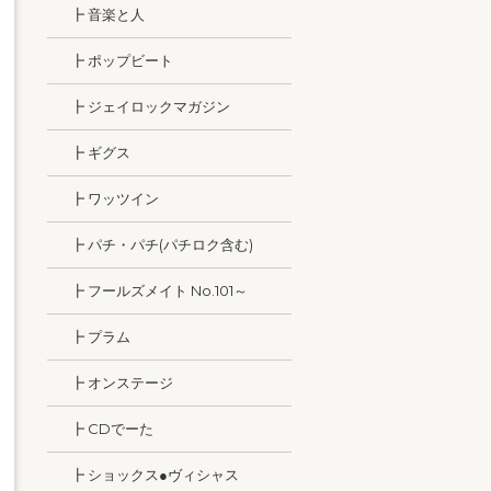
┣ 音楽と人
┣ ポップビート
┣ ジェイロックマガジン
┣ ギグス
┣ ワッツイン
┣ パチ・パチ(パチロク含む)
┣ フールズメイト No.101～
┣ プラム
┣ オンステージ
┣ CDでーた
┣ ショックス●ヴィシャス