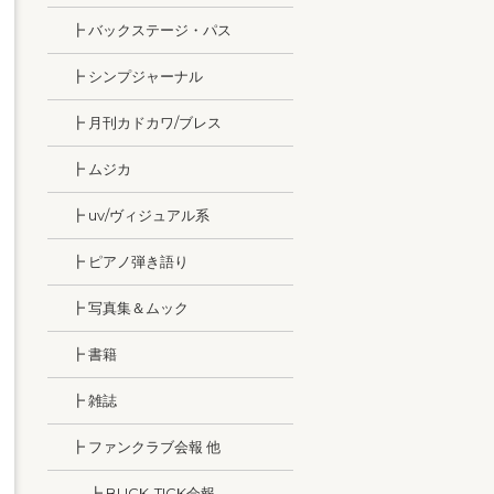
┣ バックステージ・パス
┣ シンプジャーナル
┣ 月刊カドカワ/ブレス
┣ ムジカ
┣ uv/ヴィジュアル系
┣ ピアノ弾き語り
┣ 写真集＆ムック
┣ 書籍
┣ 雑誌
┣ ファンクラブ会報 他
┣ BUCK-TICK会報