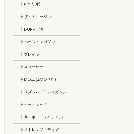
┣ Rio(リオ)
┣ ザ・ミュージック
┣ BURRN!他
┣ ベース・マガジン
┣ プレイヤー
┣ スヌーザー
┣ DOLL (ZOO含む)
┣ リズム＆ドラムマガジン
┣ ビートレッグ
┣ キーボードスペシャル
┣ ストレンジ・デイズ