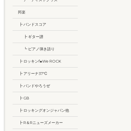
邦楽
┣ バンドスコア
┣ ギター譜
┗ ピアノ弾き語り
┣ ロッキンf●We ROCK
┣ アリーナ37℃
┣ バンドやろうぜ
┣ GB
┣ ロッキングオンジャパン他
┣ R＆Rニューズメーカー