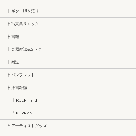
┣ ギター弾き語り
┣ 写真集＆ムック
┣ 書籍
┣ 楽器雑誌&ムック
┣ 雑誌
┣ パンフレット
┣ 洋書雑誌
┣ Rock Hard
┗ KERRANG!
┗ アーティストグッズ