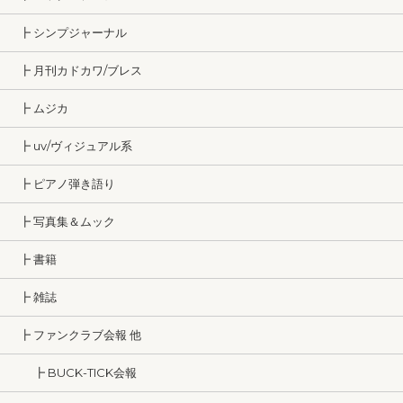
┣ シンプジャーナル
┣ 月刊カドカワ/ブレス
┣ ムジカ
┣ uv/ヴィジュアル系
┣ ピアノ弾き語り
┣ 写真集＆ムック
┣ 書籍
┣ 雑誌
┣ ファンクラブ会報 他
┣ BUCK-TICK会報