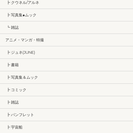
┣ クウネル/アルネ
┣ 写真集●ムック
┗ 雑誌
アニメ・マンガ・特撮
┣ ジュネ(JUNE)
┣ 書籍
┣ 写真集＆ムック
┣ コミック
┣ 雑誌
┣ パンフレット
┣ 宇宙船