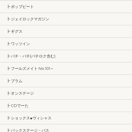
┣ ポップビート
┣ ジェイロックマガジン
┣ ギグス
┣ ワッツイン
┣ パチ・パチ(パチロク含む)
┣ フールズメイト No.101～
┣ プラム
┣ オンステージ
┣ CDでーた
┣ ショックス●ヴィシャス
┣ バックステージ・パス