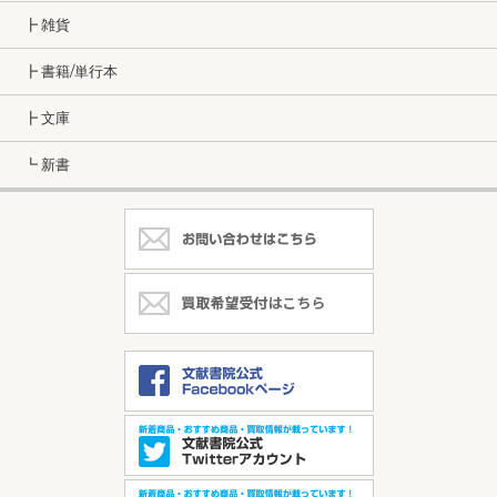
┣ 雑貨
┣ 書籍/単行本
┣ 文庫
┗ 新書