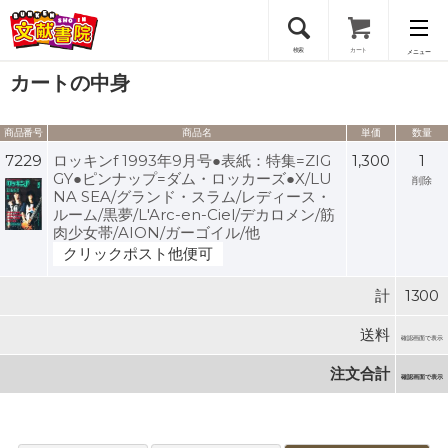
検索
カート
メニュー
カートの中身
会員登録
商品番号
商品名
単価
数量
ログイン
7229
ロッキンf 1993年9月号●表紙：特集=ZIG
1,300
1
GY●ピンナップ=ダム・ロッカーズ●X/LU
削除
NA SEA/グランド・スラム/レディース・
ルーム/黒夢/L'Arc-en-Ciel/デカロメン/筋
肉少女帯/AION/ガーゴイル/他
クリックポスト他便可
計
1300
送料
確認画面で表示
注文合計
確認画面で表示