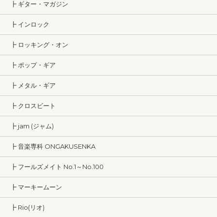
┣ ギター・マガジン
┣ インロック
┣ ロッキング・オン
┣ ポップ・ギア
┣ メタル・ギア
┣ クロスビート
┣ jam (ジャム)
┣ 音楽専科 ONGAKUSENKA
┣ フールズメイト No.1～No.100
┣ マーキームーン
┣ Rio(リオ)