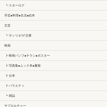
┗ スターログ
手芸●料理●生活●絵本
文芸
┗ サンリオSF文庫
映画
┣ 映画パンフ●チラシ●ポスター
┣ 写真集●ムック本●書籍
┣ 台本
┣ バラエティ
┗ 雑誌
サブカルチャー