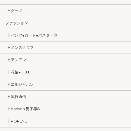
┗ グッズ
ファッション
┣ パンフ●カード●ポスター他
┣ メンズクラブ
┣ アンアン
┣ 花椿●BELL
┣ エルジャポン
┣ 流行通信
┣ dansen 男子専科
┣ POPEYE