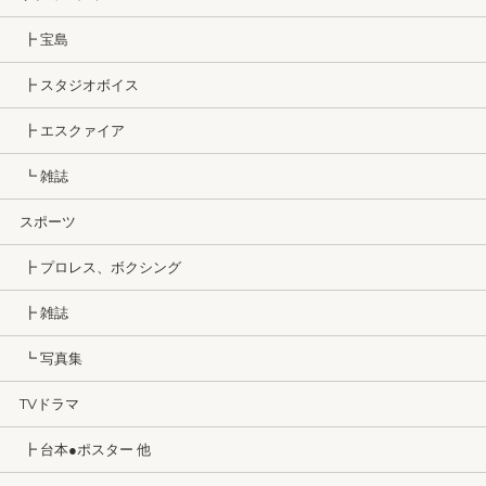
┣ 宝島
┣ スタジオボイス
┣ エスクァイア
┗ 雑誌
スポーツ
┣ プロレス、ボクシング
┣ 雑誌
┗ 写真集
TVドラマ
┣ 台本●ポスター 他