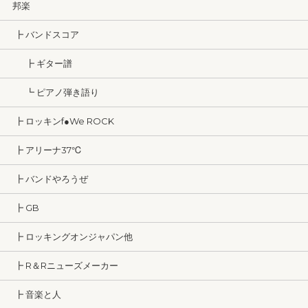
邦楽
┣ バンドスコア
┣ ギター譜
┗ ピアノ弾き語り
┣ ロッキンf●We ROCK
┣ アリーナ37℃
┣ バンドやろうぜ
┣ GB
┣ ロッキングオンジャパン他
┣ R＆Rニューズメーカー
┣ 音楽と人