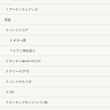
┗ アーティストグッズ
邦楽
┣ バンドスコア
┣ ギター譜
┗ ピアノ弾き語り
┣ ロッキンf●We ROCK
┣ アリーナ37℃
┣ バンドやろうぜ
┣ GB
┣ ロッキングオンジャパン他