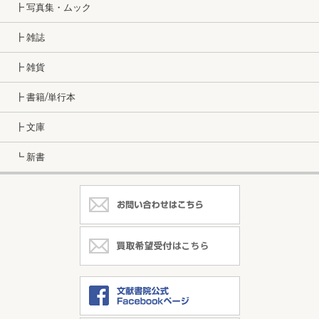
┣ 写真集・ムック
┣ 雑誌
┣ 雑貨
┣ 書籍/単行本
┣ 文庫
┗ 新書