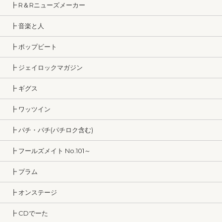
┣ R＆Rニューズメーカー
┣ 音楽と人
┣ ポップビート
┣ ジェイロックマガジン
┣ ギグス
┣ ワッツイン
┣ パチ・パチ(パチロク含む)
┣ フールズメイト No.101～
┣ プラム
┣ オンステージ
┣ CDでーた