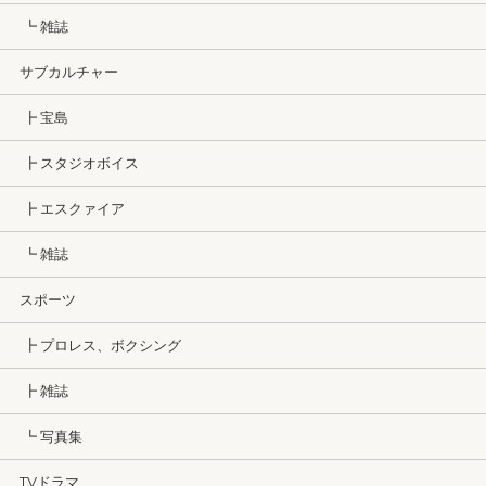
┗ 雑誌
サブカルチャー
┣ 宝島
┣ スタジオボイス
┣ エスクァイア
┗ 雑誌
スポーツ
┣ プロレス、ボクシング
┣ 雑誌
┗ 写真集
TVドラマ