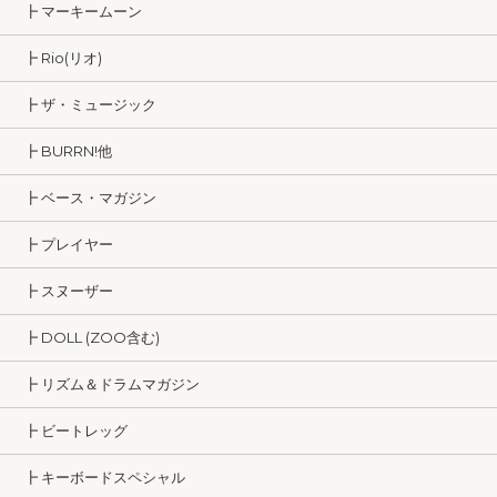
┣ マーキームーン
┣ Rio(リオ)
┣ ザ・ミュージック
┣ BURRN!他
┣ ベース・マガジン
┣ プレイヤー
┣ スヌーザー
┣ DOLL (ZOO含む)
┣ リズム＆ドラムマガジン
┣ ビートレッグ
┣ キーボードスペシャル