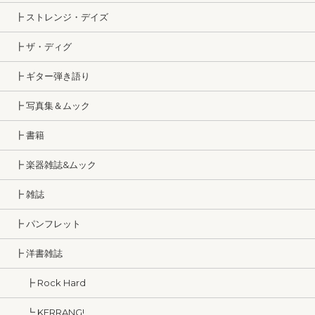
┣ ストレンジ・デイズ
┣ ザ・ディグ
┣ ギター弾き語り
┣ 写真集＆ムック
┣ 書籍
┣ 楽器雑誌&ムック
┣ 雑誌
┣ パンフレット
┣ 洋書雑誌
┣ Rock Hard
┗ KERRANG!