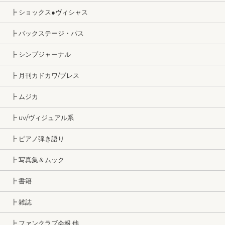
┣ ショックス●ヴィシャス
┣ バックステージ・パス
┣ シンプジャーナル
┣ 月刊カドカワ/ブレス
┣ ムジカ
┣ uv/ヴィジュアル系
┣ ピアノ弾き語り
┣ 写真集＆ムック
┣ 書籍
┣ 雑誌
┣ ファンクラブ会報 他