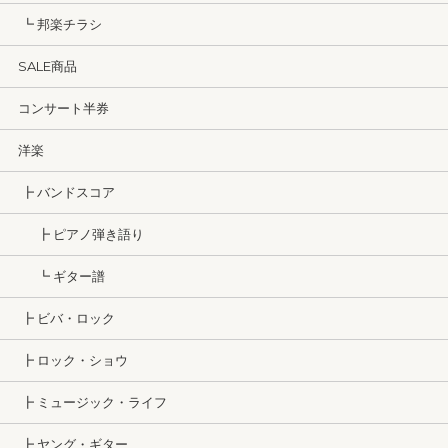
┗ 邦楽チラシ
SALE商品
コンサート半券
洋楽
┣ バンドスコア
┣ ピアノ弾き語り
┗ ギター譜
┣ ビバ・ロック
┣ ロック・ショウ
┣ ミュージック・ライフ
┣ ヤング・ギター