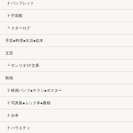
┣ パンフレット
┣ 宇宙船
┗ スターログ
手芸●料理●生活●絵本
文芸
┗ サンリオSF文庫
映画
┣ 映画パンフ●チラシ●ポスター
┣ 写真集●ムック本●書籍
┣ 台本
┣ バラエティ