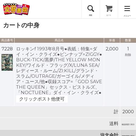
検索
カート
メニュー
カートの中身
会員登録
商品番号
商品名
単価
数量
ログイン
7228
ロッキンf 1993年8月号●表紙：特集=ダ
2,000
1
イ・イン・クライズ●ピンナップ=ZIGGY●
削除
BUCK-TICK/黒夢/THE YELLOW MON
KEY/ワイルド・フラッグ/X/LUNA SEA/
レディース・ルーム/ZI:KILL/グランド・
スラム/OUTRAGE/ガーゴイル/メディ
ア・ユース/他●収録スコア=「GOD SAVE
THE QUEEN」セックス・ピストルズ、
「NOCTUENE」ダイ・イン・クライズ●
クリックポスト他便可
計
2000
送料
確認画面で表示
注文合計