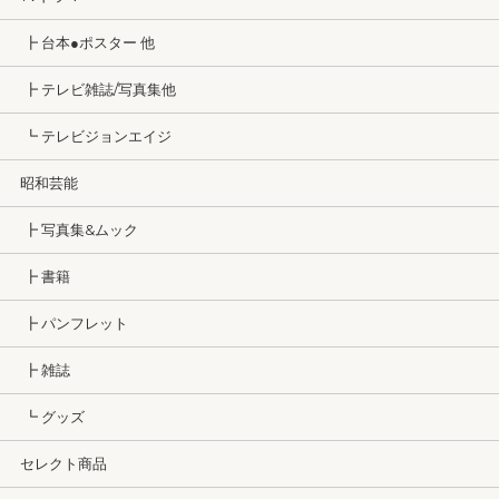
┣ 台本●ポスター 他
┣ テレビ雑誌/写真集他
┗ テレビジョンエイジ
昭和芸能
┣ 写真集&ムック
┣ 書籍
┣ パンフレット
┣ 雑誌
┗ グッズ
セレクト商品