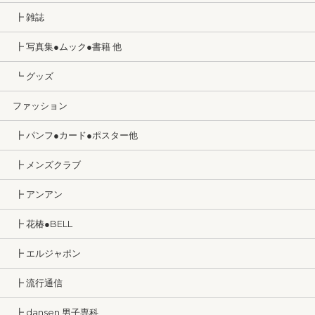
┣ 雑誌
┣ 写真集●ムック●書籍 他
┗ グッズ
ファッション
┣ パンフ●カード●ポスター他
┣ メンズクラブ
┣ アンアン
┣ 花椿●BELL
┣ エルジャポン
┣ 流行通信
┣ dansen 男子専科