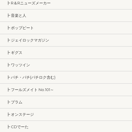
┣ R＆Rニューズメーカー
┣ 音楽と人
┣ ポップビート
┣ ジェイロックマガジン
┣ ギグス
┣ ワッツイン
┣ パチ・パチ(パチロク含む)
┣ フールズメイト No.101～
┣ プラム
┣ オンステージ
┣ CDでーた