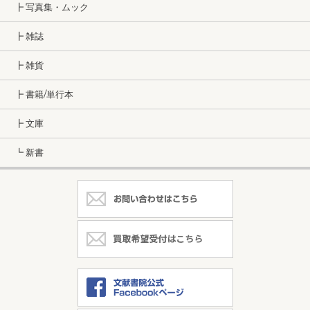
┣ 写真集・ムック
┣ 雑誌
┣ 雑貨
┣ 書籍/単行本
┣ 文庫
┗ 新書