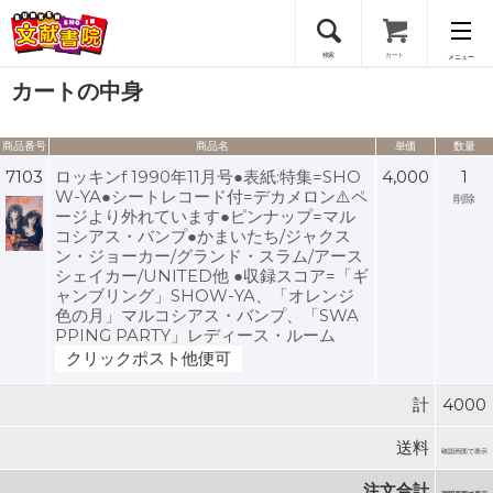
検索
カート
メニュー
カートの中身
会員登録
商品番号
商品名
単価
数量
ログイン
7103
ロッキンf 1990年11月号●表紙:特集=SHO
4,000
1
W-YA●シートレコード付=デカメロン⚠️ペ
削除
ージより外れています●ピンナップ=マル
コシアス・バンプ●かまいたち/ジャクス
ン・ジョーカー/グランド・スラム/アース
シェイカー/UNITED他 ●収録スコア=「ギ
ャンブリング」SHOW-YA、「オレンジ
色の月」マルコシアス・バンプ、「SWA
PPING PARTY」レディース・ルーム
クリックポスト他便可
計
4000
送料
確認画面で表示
注文合計