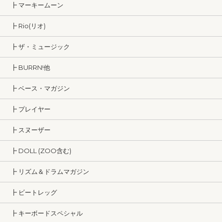
┣ マーキームーン
┣ Rio(リオ)
┣ ザ・ミュージック
┣ BURRN!他
┣ ベース・マガジン
┣ プレイヤー
┣ スヌーザー
┣ DOLL (ZOO含む)
┣ リズム＆ドラムマガジン
┣ ビートレッグ
┣ キーボードスペシャル