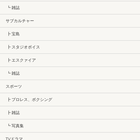
┗ 雑誌
サブカルチャー
┣ 宝島
┣ スタジオボイス
┣ エスクァイア
┗ 雑誌
スポーツ
┣ プロレス、ボクシング
┣ 雑誌
┗ 写真集
TVドラマ