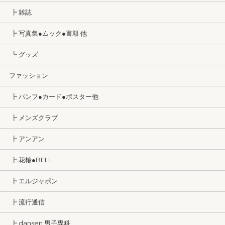
┣ 雑誌
┣ 写真集●ムック●書籍 他
┗ グッズ
ファッション
┣ パンフ●カード●ポスター他
┣ メンズクラブ
┣ アンアン
┣ 花椿●BELL
┣ エルジャポン
┣ 流行通信
┣ dansen 男子専科