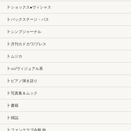
┣ ショックス●ヴィシャス
┣ バックステージ・パス
┣ シンプジャーナル
┣ 月刊カドカワ/ブレス
┣ ムジカ
┣ uv/ヴィジュアル系
┣ ピアノ弾き語り
┣ 写真集＆ムック
┣ 書籍
┣ 雑誌
┣ ファンクラブ会報 他