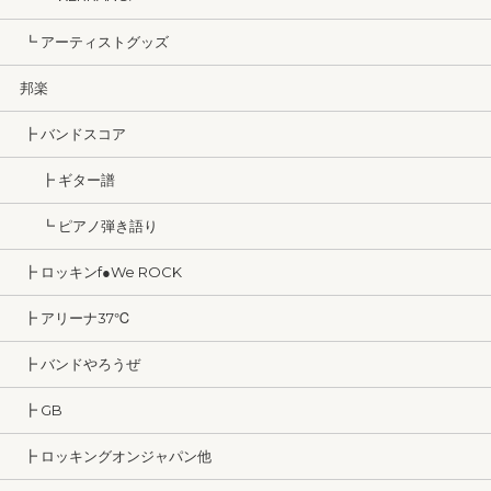
┗ アーティストグッズ
邦楽
┣ バンドスコア
┣ ギター譜
┗ ピアノ弾き語り
┣ ロッキンf●We ROCK
┣ アリーナ37℃
┣ バンドやろうぜ
┣ GB
┣ ロッキングオンジャパン他