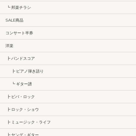
┗ 邦楽チラシ
SALE商品
コンサート半券
洋楽
┣ バンドスコア
┣ ピアノ弾き語り
┗ ギター譜
┣ ビバ・ロック
┣ ロック・ショウ
┣ ミュージック・ライフ
┣ ヤング・ギター