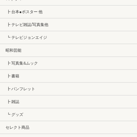
┣ 台本●ポスター 他
┣ テレビ雑誌/写真集他
┗ テレビジョンエイジ
昭和芸能
┣ 写真集&ムック
┣ 書籍
┣ パンフレット
┣ 雑誌
┗ グッズ
セレクト商品