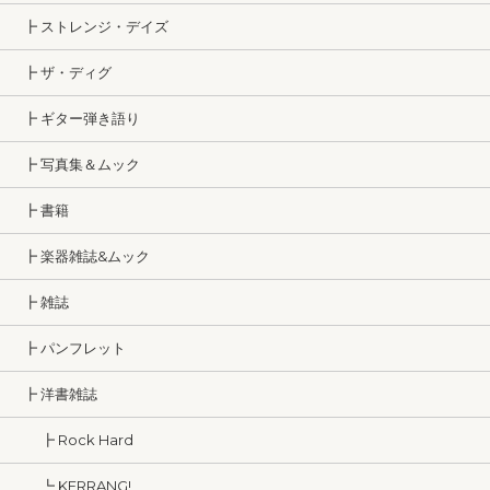
┣ ストレンジ・デイズ
┣ ザ・ディグ
┣ ギター弾き語り
┣ 写真集＆ムック
┣ 書籍
┣ 楽器雑誌&ムック
┣ 雑誌
┣ パンフレット
┣ 洋書雑誌
┣ Rock Hard
┗ KERRANG!