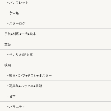
┣ パンフレット
┣ 宇宙船
┗ スターログ
手芸●料理●生活●絵本
文芸
┗ サンリオSF文庫
映画
┣ 映画パンフ●チラシ●ポスター
┣ 写真集●ムック本●書籍
┣ 台本
┣ バラエティ