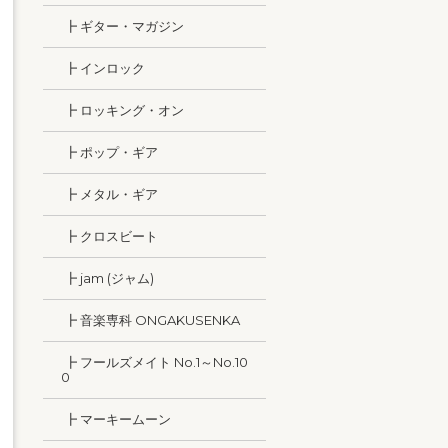
┣ ギター・マガジン
┣ インロック
┣ ロッキング・オン
┣ ポップ・ギア
┣ メタル・ギア
┣ クロスビート
┣ jam (ジャム)
┣ 音楽専科 ONGAKUSENKA
┣ フールズメイト No.1～No.10
0
┣ マーキームーン