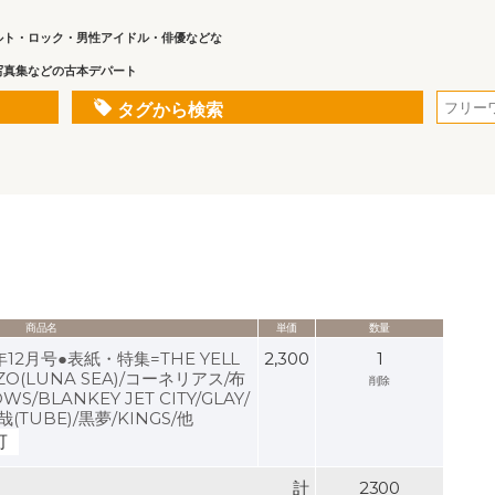
ルト・ロック・男性アイドル・俳優などな
写真集などの古本デパート
タグから検索
商品名
単価
数量
5年12月号●表紙・特集=THE YELL
2,300
1
ZO(LUNA SEA)/コーネリアス/布
削除
S/BLANKEY JET CITY/GLAY/
哉(TUBE)/黒夢/KINGS/他
可
計
2300