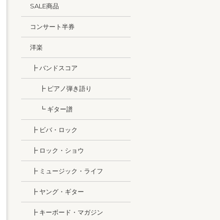
SALE商品
コンサート半券
洋楽
┣ バンドスコア
┣ ピアノ弾き語り
┗ ギター譜
┣ ビバ・ロック
┣ ロック・ショウ
┣ ミュージック・ライフ
┣ ヤング・ギター
┣ キーボード・マガジン