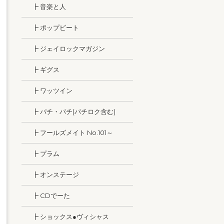
┣ 音楽と人
┣ ポップビート
┣ ジェイロックマガジン
┣ ギグス
┣ ワッツイン
┣ パチ・パチ(パチロク含む)
┣ フールズメイト No.101～
┣ プラム
┣ オンステージ
┣ CDでーた
┣ ショックス●ヴィシャス