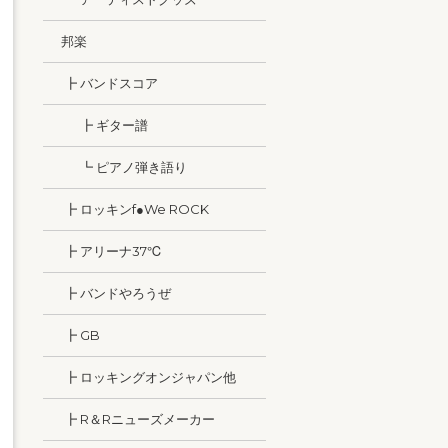
邦楽
┣ バンドスコア
┣ ギター譜
┗ ピアノ弾き語り
┣ ロッキンf●We ROCK
┣ アリーナ37℃
┣ バンドやろうぜ
┣ GB
┣ ロッキングオンジャパン他
┣ R＆Rニューズメーカー