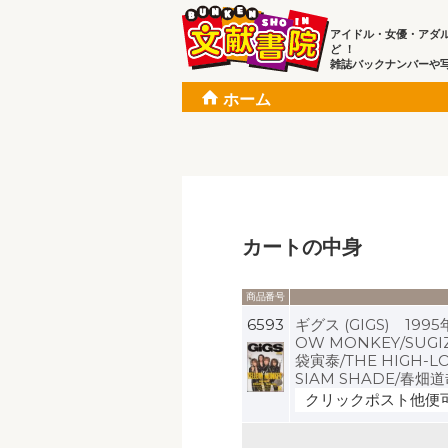
アイドル・女優・アダ
ど ！
雑誌バックナンバーや
ホーム
カートの中身
商品番号
6593
ギグス (GIGS) 199
OW MONKEY/SUGI
袋寅泰/THE HIGH-LOW
SIAM SHADE/春畑道
クリックポスト他便