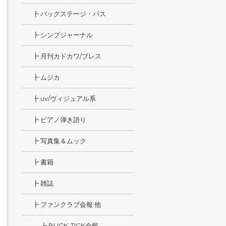
┣ バックステージ・パス
┣ シンプジャーナル
┣ 月刊カドカワ/ブレス
┣ ムジカ
┣ uv/ヴィジュアル系
┣ ピアノ弾き語り
┣ 写真集＆ムック
┣ 書籍
┣ 雑誌
┣ ファンクラブ会報 他
┣ BUCK-TICK会報