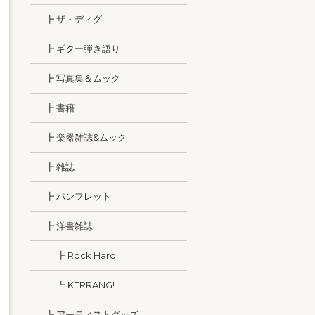
┣ ザ・ディグ
┣ ギター弾き語り
┣ 写真集＆ムック
┣ 書籍
┣ 楽器雑誌&ムック
┣ 雑誌
┣ パンフレット
┣ 洋書雑誌
┣ Rock Hard
┗ KERRANG!
┗ アーティストグッズ