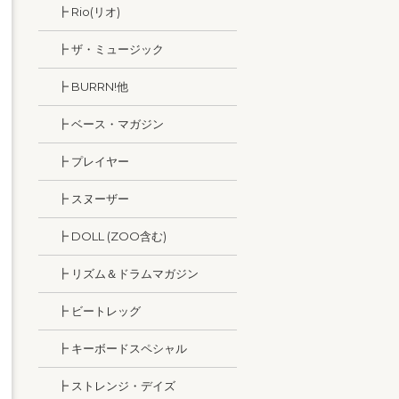
┣ Rio(リオ)
┣ ザ・ミュージック
┣ BURRN!他
┣ ベース・マガジン
┣ プレイヤー
┣ スヌーザー
┣ DOLL (ZOO含む)
┣ リズム＆ドラムマガジン
┣ ビートレッグ
┣ キーボードスペシャル
┣ ストレンジ・デイズ