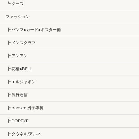
┗ グッズ
ファッション
┣ パンフ●カード●ポスター他
┣ メンズクラブ
┣ アンアン
┣ 花椿●BELL
┣ エルジャポン
┣ 流行通信
┣ dansen 男子専科
┣ POPEYE
┣ クウネル/アルネ