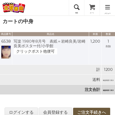
検索
カート
メニュー
カートの中身
会員登録
商品番号
商品名
単価
数量
ログイン
6538
写楽 1980年8月号 表紙＝岩崎良美/岩崎
1,200
1
良美ポスター付/小学館
削除
クリックポスト他便可
計
1200
送料
確認画面で表示
注文合計
確認画面で表示
ログインする
会員登録する
ご注文手続きへ