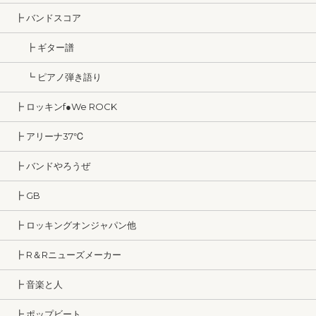
┣ バンドスコア
┣ ギター譜
┗ ピアノ弾き語り
┣ ロッキンf●We ROCK
┣ アリーナ37℃
┣ バンドやろうぜ
┣ GB
┣ ロッキングオンジャパン他
┣ R＆Rニューズメーカー
┣ 音楽と人
┣ ポップビート