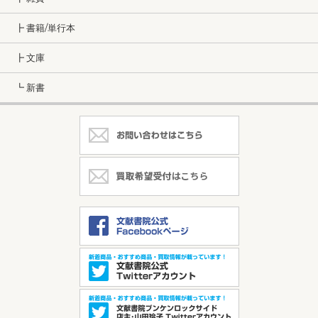
┣ 書籍/単行本
┣ 文庫
┗ 新書