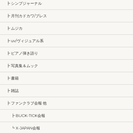
┣ シンプジャーナル
┣ 月刊カドカワ/ブレス
┣ ムジカ
┣ uv/ヴィジュアル系
┣ ピアノ弾き語り
┣ 写真集＆ムック
┣ 書籍
┣ 雑誌
┣ ファンクラブ会報 他
┣ BUCK-TICK会報
┗ X-JAPAN会報