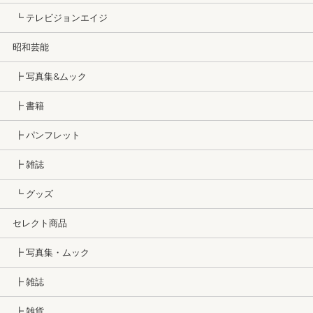
┗ テレビジョンエイジ
昭和芸能
┣ 写真集&ムック
┣ 書籍
┣ パンフレット
┣ 雑誌
┗ グッズ
セレクト商品
┣ 写真集・ムック
┣ 雑誌
┣ 雑貨