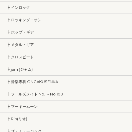
┣ インロック
┣ ロッキング・オン
┣ ポップ・ギア
┣ メタル・ギア
┣ クロスビート
┣ jam (ジャム)
┣ 音楽専科 ONGAKUSENKA
┣ フールズメイト No.1～No.100
┣ マーキームーン
┣ Rio(リオ)
┣ ザ・ミュージック