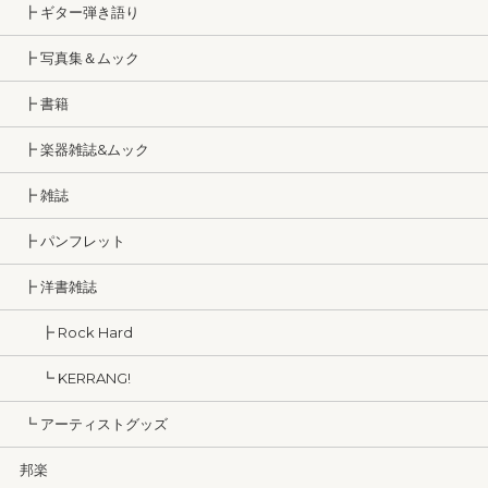
┣ ギター弾き語り
┣ 写真集＆ムック
┣ 書籍
┣ 楽器雑誌&ムック
┣ 雑誌
┣ パンフレット
┣ 洋書雑誌
┣ Rock Hard
┗ KERRANG!
┗ アーティストグッズ
邦楽