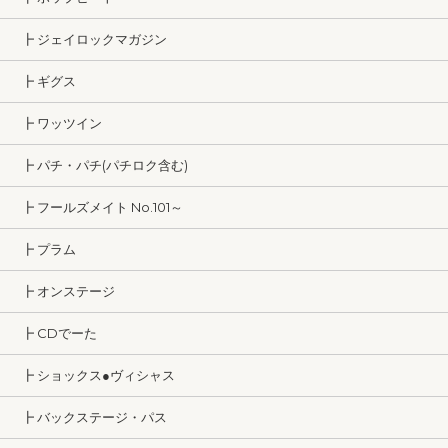
┣ ジェイロックマガジン
┣ ギグス
┣ ワッツイン
┣ パチ・パチ(パチロク含む)
┣ フールズメイト No.101～
┣ プラム
┣ オンステージ
┣ CDでーた
┣ ショックス●ヴィシャス
┣ バックステージ・パス