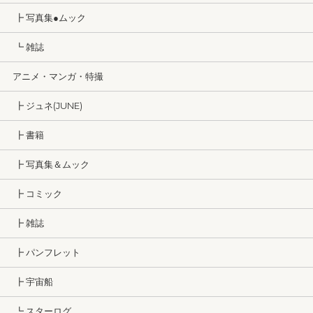
┣ 写真集●ムック
┗ 雑誌
アニメ・マンガ・特撮
┣ ジュネ(JUNE)
┣ 書籍
┣ 写真集＆ムック
┣ コミック
┣ 雑誌
┣ パンフレット
┣ 宇宙船
┗ スターログ