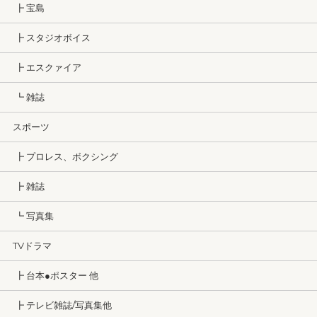
┣ 宝島
┣ スタジオボイス
┣ エスクァイア
┗ 雑誌
スポーツ
┣ プロレス、ボクシング
┣ 雑誌
┗ 写真集
TVドラマ
┣ 台本●ポスター 他
┣ テレビ雑誌/写真集他