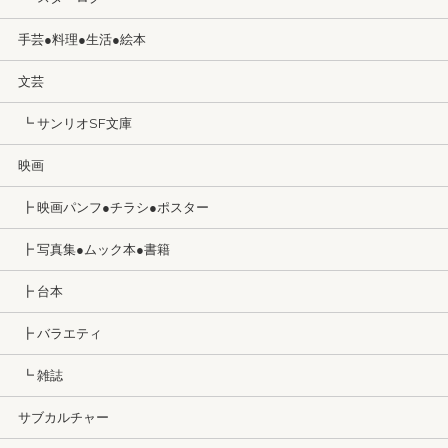
手芸●料理●生活●絵本
文芸
┗ サンリオSF文庫
映画
┣ 映画パンフ●チラシ●ポスター
┣ 写真集●ムック本●書籍
┣ 台本
┣ バラエティ
┗ 雑誌
サブカルチャー