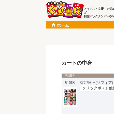
アイドル・女優・アダ
ど ！
雑誌バックナンバーや
ホーム
カートの中身
商品番号
51618
SOPHIA(ソフィ
クリックポスト他