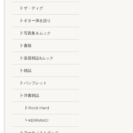
┣ ザ・ディグ
┣ ギター弾き語り
┣ 写真集＆ムック
┣ 書籍
┣ 楽器雑誌&ムック
┣ 雑誌
┣ パンフレット
┣ 洋書雑誌
┣ Rock Hard
┗ KERRANG!
┗ アーティストグッズ