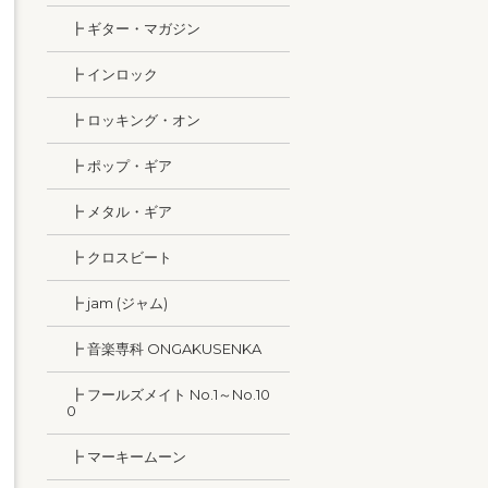
┣ ギター・マガジン
┣ インロック
┣ ロッキング・オン
┣ ポップ・ギア
┣ メタル・ギア
┣ クロスビート
┣ jam (ジャム)
┣ 音楽専科 ONGAKUSENKA
┣ フールズメイト No.1～No.10
0
┣ マーキームーン