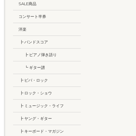
SALE商品
コンサート半券
洋楽
┣ バンドスコア
┣ ピアノ弾き語り
┗ ギター譜
┣ ビバ・ロック
┣ ロック・ショウ
┣ ミュージック・ライフ
┣ ヤング・ギター
┣ キーボード・マガジン