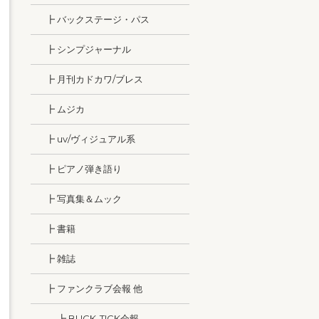
┣ バックステージ・パス
┣ シンプジャーナル
┣ 月刊カドカワ/ブレス
┣ ムジカ
┣ uv/ヴィジュアル系
┣ ピアノ弾き語り
┣ 写真集＆ムック
┣ 書籍
┣ 雑誌
┣ ファンクラブ会報 他
┣ BUCK-TICK会報