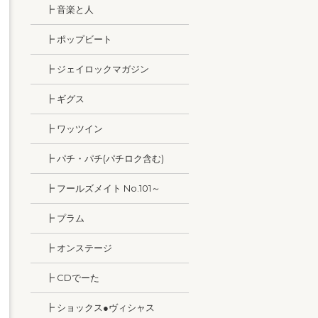
┣ 音楽と人
┣ ポップビート
┣ ジェイロックマガジン
┣ ギグス
┣ ワッツイン
┣ パチ・パチ(パチロク含む)
┣ フールズメイト No.101～
┣ プラム
┣ オンステージ
┣ CDでーた
┣ ショックス●ヴィシャス