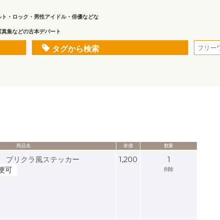
ルト・ロック・男性アイドル・俳優などな
写真集などの古本デパート
タグから検索
商品名
単価
数量
ア) プリクラ風ステッカー
1,200
1
便可
削除