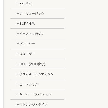
┣ Rio(リオ)
┣ ザ・ミュージック
┣ BURRN!他
┣ ベース・マガジン
┣ プレイヤー
┣ スヌーザー
┣ DOLL (ZOO含む)
┣ リズム＆ドラムマガジン
┣ ビートレッグ
┣ キーボードスペシャル
┣ ストレンジ・デイズ