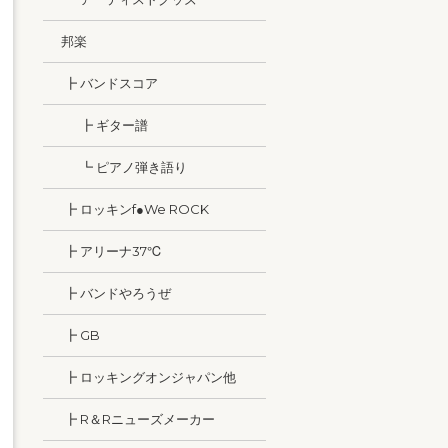
邦楽
┣ バンドスコア
┣ ギター譜
┗ ピアノ弾き語り
┣ ロッキンf●We ROCK
┣ アリーナ37℃
┣ バンドやろうぜ
┣ GB
┣ ロッキングオンジャパン他
┣ R＆Rニューズメーカー