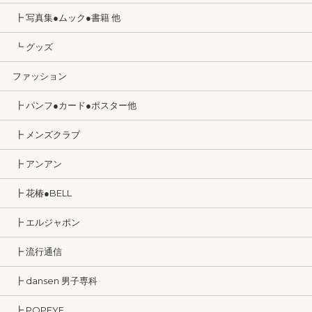
┣ 写真集●ムック●書籍 他
┗ グッズ
ファッション
┣ パンフ●カード●ポスター他
┣ メンズクラブ
┣ アンアン
┣ 花椿●BELL
┣ エルジャポン
┣ 流行通信
┣ dansen 男子専科
┣ POPEYE