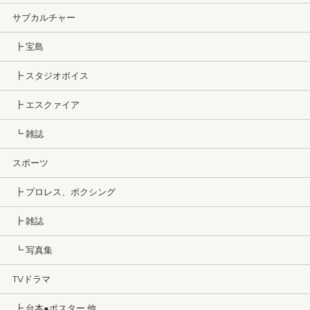
サブカルチャー
┣ 宝島
┣ スタジオボイス
┣ エスクァイア
┗ 雑誌
スポーツ
┣ プロレス、ボクシング
┣ 雑誌
┗ 写真集
TVドラマ
┣ 台本●ポスター 他