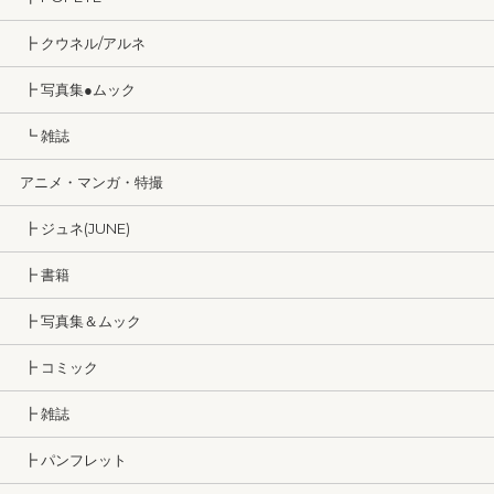
┣ クウネル/アルネ
┣ 写真集●ムック
┗ 雑誌
アニメ・マンガ・特撮
┣ ジュネ(JUNE)
┣ 書籍
┣ 写真集＆ムック
┣ コミック
┣ 雑誌
┣ パンフレット