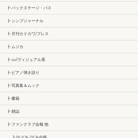
┣ バックステージ・パス
┣ シンプジャーナル
┣ 月刊カドカワ/ブレス
┣ ムジカ
┣ uv/ヴィジュアル系
┣ ピアノ弾き語り
┣ 写真集＆ムック
┣ 書籍
┣ 雑誌
┣ ファンクラブ会報 他
┣ BUCK-TICK会報