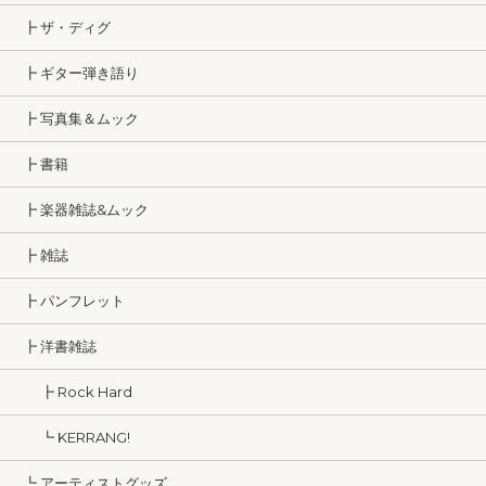
┣ ザ・ディグ
┣ ギター弾き語り
┣ 写真集＆ムック
┣ 書籍
┣ 楽器雑誌&ムック
┣ 雑誌
┣ パンフレット
┣ 洋書雑誌
┣ Rock Hard
┗ KERRANG!
┗ アーティストグッズ