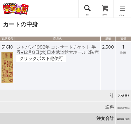
検索
カート
メニュー
カートの中身
会員登録
商品番号
商品名
単価
数量
ログイン
51610
ジャパン 1982年 コンサートチケット 半
2,500
1
券●12月8日(水)日本武道館大ホール 2階席
削除
クリックポスト他便可
計
2500
送料
確認画面で表示
注文合計
確認画面で表示