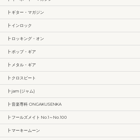
┣ ギター・マガジン
┣ インロック
┣ ロッキング・オン
┣ ポップ・ギア
┣ メタル・ギア
┣ クロスビート
┣ jam (ジャム)
┣ 音楽専科 ONGAKUSENKA
┣ フールズメイト No.1～No.100
┣ マーキームーン