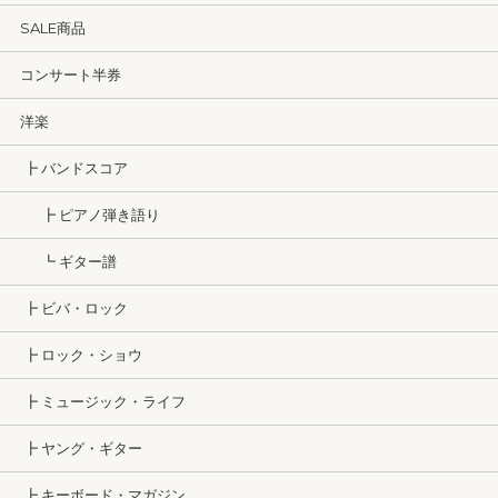
SALE商品
コンサート半券
洋楽
┣ バンドスコア
┣ ピアノ弾き語り
┗ ギター譜
┣ ビバ・ロック
┣ ロック・ショウ
┣ ミュージック・ライフ
┣ ヤング・ギター
┣ キーボード・マガジン