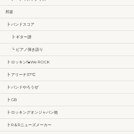
邦楽
┣ バンドスコア
┣ ギター譜
┗ ピアノ弾き語り
┣ ロッキンf●We ROCK
┣ アリーナ37℃
┣ バンドやろうぜ
┣ GB
┣ ロッキングオンジャパン他
┣ R＆Rニューズメーカー