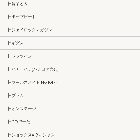
┣ 音楽と人
┣ ポップビート
┣ ジェイロックマガジン
┣ ギグス
┣ ワッツイン
┣ パチ・パチ(パチロク含む)
┣ フールズメイト No.101～
┣ プラム
┣ オンステージ
┣ CDでーた
┣ ショックス●ヴィシャス