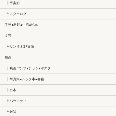
┣ 宇宙船
┗ スターログ
手芸●料理●生活●絵本
文芸
┗ サンリオSF文庫
映画
┣ 映画パンフ●チラシ●ポスター
┣ 写真集●ムック本●書籍
┣ 台本
┣ バラエティ
┗ 雑誌