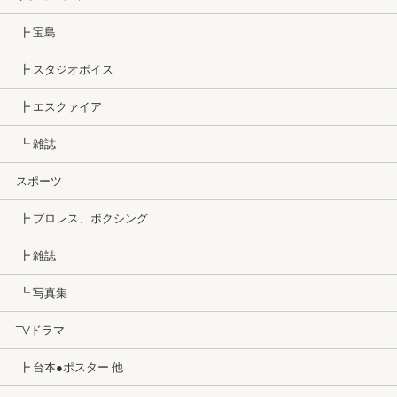
┣ 宝島
┣ スタジオボイス
┣ エスクァイア
┗ 雑誌
スポーツ
┣ プロレス、ボクシング
┣ 雑誌
┗ 写真集
TVドラマ
┣ 台本●ポスター 他