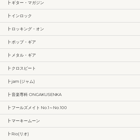
┣ ギター・マガジン
┣ インロック
┣ ロッキング・オン
┣ ポップ・ギア
┣ メタル・ギア
┣ クロスビート
┣ jam (ジャム)
┣ 音楽専科 ONGAKUSENKA
┣ フールズメイト No.1～No.100
┣ マーキームーン
┣ Rio(リオ)