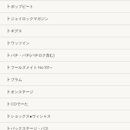
┣ ポップビート
┣ ジェイロックマガジン
┣ ギグス
┣ ワッツイン
┣ パチ・パチ(パチロク含む)
┣ フールズメイト No.101～
┣ プラム
┣ オンステージ
┣ CDでーた
┣ ショックス●ヴィシャス
┣ バックステージ・パス