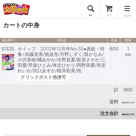
検索
カート
メニュー
カートの中身
会員登録
商品番号
商品名
単価
数量
ログイン
51325
ホイップ 2002年12月号No.35●表紙・特
900
1
集=加藤友香/南波杏/月野しずく/葵かなみ/
削除
小沢菜穂/橘あやか/水野真夏/萩原さやか/三
田愛/早坂ひとみ/来生ひかり/岡野美憂/美堂
れいか/沢口あすか/桜井彩美/他
クリックポスト他便可
計
900
送料
確認画面で表示
注文合計
確認画面で表示