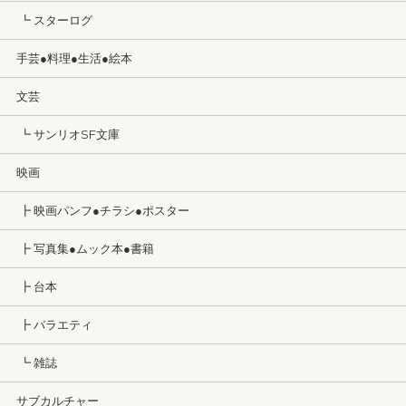
┗ スターログ
手芸●料理●生活●絵本
文芸
┗ サンリオSF文庫
映画
┣ 映画パンフ●チラシ●ポスター
┣ 写真集●ムック本●書籍
┣ 台本
┣ バラエティ
┗ 雑誌
サブカルチャー