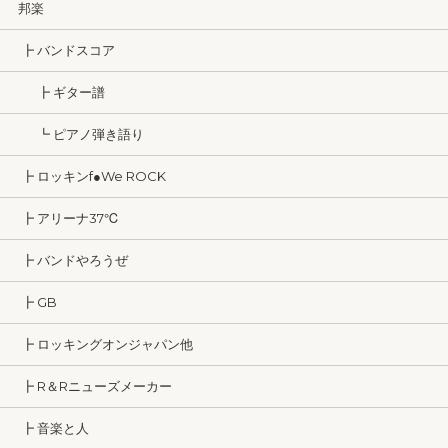
邦楽
┣ バンドスコア
┣ ギター譜
┗ ピアノ弾き語り
┣ ロッキンf●We ROCK
┣ アリーナ37℃
┣ バンドやろうぜ
┣ GB
┣ ロッキングオンジャパン他
┣ R＆Rニューズメーカー
┣ 音楽と人