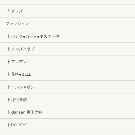
┗ グッズ
ファッション
┣ パンフ●カード●ポスター他
┣ メンズクラブ
┣ アンアン
┣ 花椿●BELL
┣ エルジャポン
┣ 流行通信
┣ dansen 男子専科
┣ POPEYE