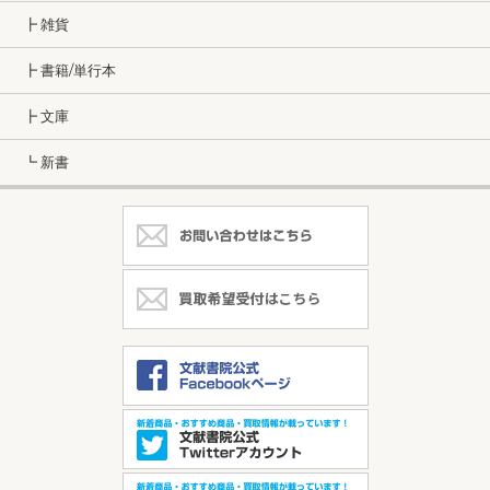
┣ 雑貨
┣ 書籍/単行本
┣ 文庫
┗ 新書