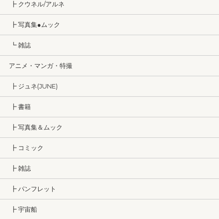
┣ クウネル/アルネ
┣ 写真集●ムック
┗ 雑誌
アニメ・マンガ・特撮
┣ ジュネ(JUNE)
┣ 書籍
┣ 写真集＆ムック
┣ コミック
┣ 雑誌
┣ パンフレット
┣ 宇宙船