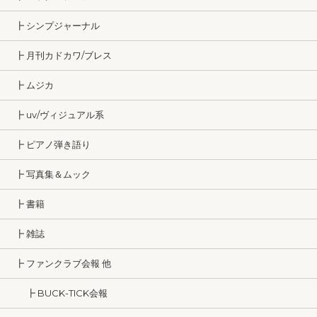
┣ シンプジャーナル
┣ 月刊カドカワ/ブレス
┣ ムジカ
┣ uv/ヴィジュアル系
┣ ピアノ弾き語り
┣ 写真集＆ムック
┣ 書籍
┣ 雑誌
┣ ファンクラブ会報 他
┣ BUCK-TICK会報