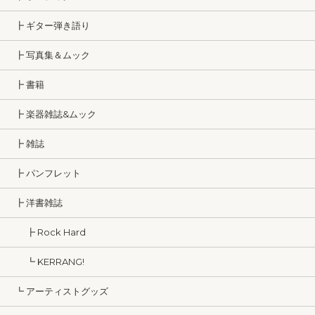
┣ ギター弾き語り
┣ 写真集＆ムック
┣ 書籍
┣ 楽器雑誌&ムック
┣ 雑誌
┣ パンフレット
┣ 洋書雑誌
┣ Rock Hard
┗ KERRANG!
┗ アーティストグッズ