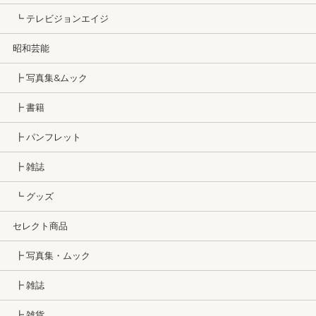
┗ テレビジョンエイジ
昭和芸能
┣ 写真集&ムック
┣ 書籍
┣ パンフレット
┣ 雑誌
┗ グッズ
セレクト商品
┣ 写真集・ムック
┣ 雑誌
┣ 雑貨