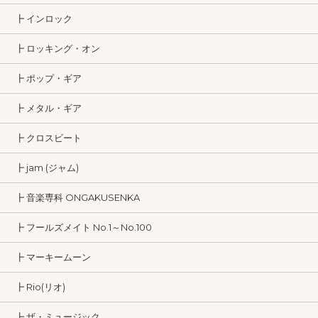
┣ インロック
┣ ロッキング・オン
┣ ポップ・ギア
┣ メタル・ギア
┣ クロスビート
┣ jam (ジャム)
┣ 音楽専科 ONGAKUSENKA
┣ フールズメイト No.1～No.100
┣ マーキームーン
┣ Rio(リオ)
┣ ザ・ミュージック