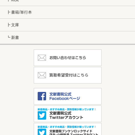
┣ 書籍/単行本
┣ 文庫
┗ 新書