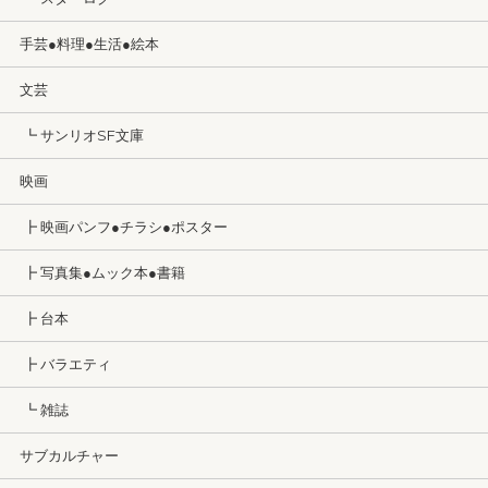
手芸●料理●生活●絵本
文芸
┗ サンリオSF文庫
映画
┣ 映画パンフ●チラシ●ポスター
┣ 写真集●ムック本●書籍
┣ 台本
┣ バラエティ
┗ 雑誌
サブカルチャー