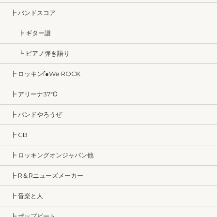
┣ バンドスコア
┣ ギター譜
┗ ピアノ弾き語り
┣ ロッキンf●We ROCK
┣ アリーナ37℃
┣ バンドやろうぜ
┣ GB
┣ ロッキングオンジャパン他
┣ R＆Rニューズメーカー
┣ 音楽と人
┣ ポップビート