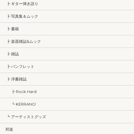
┣ ギター弾き語り
┣ 写真集＆ムック
┣ 書籍
┣ 楽器雑誌&ムック
┣ 雑誌
┣ パンフレット
┣ 洋書雑誌
┣ Rock Hard
┗ KERRANG!
┗ アーティストグッズ
邦楽