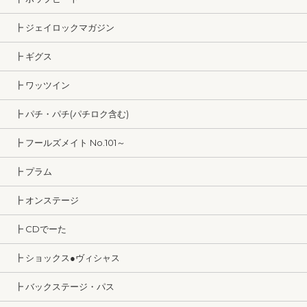
┣ ジェイロックマガジン
┣ ギグス
┣ ワッツイン
┣ パチ・パチ(パチロク含む)
┣ フールズメイト No.101～
┣ プラム
┣ オンステージ
┣ CDでーた
┣ ショックス●ヴィシャス
┣ バックステージ・パス