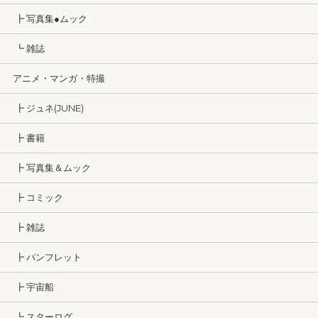
┣ 写真集●ムック
┗ 雑誌
アニメ・マンガ・特撮
┣ ジュネ(JUNE)
┣ 書籍
┣ 写真集＆ムック
┣ コミック
┣ 雑誌
┣ パンフレット
┣ 宇宙船
┗ スターログ