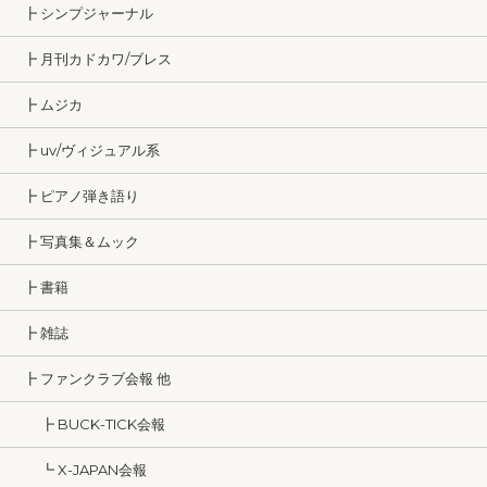
┣ シンプジャーナル
┣ 月刊カドカワ/ブレス
┣ ムジカ
┣ uv/ヴィジュアル系
┣ ピアノ弾き語り
┣ 写真集＆ムック
┣ 書籍
┣ 雑誌
┣ ファンクラブ会報 他
┣ BUCK-TICK会報
┗ X-JAPAN会報