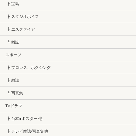
┣ 宝島
┣ スタジオボイス
┣ エスクァイア
┗ 雑誌
スポーツ
┣ プロレス、ボクシング
┣ 雑誌
┗ 写真集
TVドラマ
┣ 台本●ポスター 他
┣ テレビ雑誌/写真集他