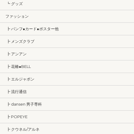
┗ グッズ
ファッション
┣ パンフ●カード●ポスター他
┣ メンズクラブ
┣ アンアン
┣ 花椿●BELL
┣ エルジャポン
┣ 流行通信
┣ dansen 男子専科
┣ POPEYE
┣ クウネル/アルネ