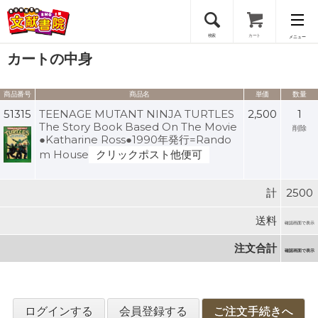
検索
カート
メニュー
カートの中身
会員登録
商品番号
商品名
単価
数量
ログイン
51315
TEENAGE MUTANT NINJA TURTLES
2,500
1
The Story Book Based On The Movie
削除
●Katharine Ross●1990年発行=Rando
m House
クリックポスト他便可
計
2500
送料
確認画面で表示
注文合計
確認画面で表示
ログインする
会員登録する
ご注文手続きへ