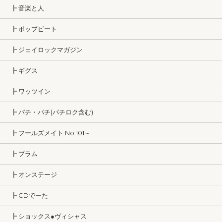
┣ 音楽と人
┣ ポップビート
┣ ジェイロックマガジン
┣ ギグス
┣ ワッツイン
┣ パチ・パチ(パチロク含む)
┣ フールズメイト No.101～
┣ プラム
┣ オンステージ
┣ CDでーた
┣ ショックス●ヴィシャス