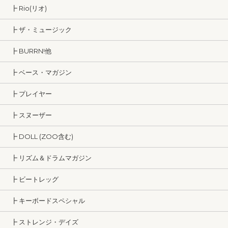
┣ Rio(リオ)
┣ ザ・ミュージック
┣ BURRN!他
┣ ベース・マガジン
┣ プレイヤー
┣ スヌーザー
┣ DOLL (ZOO含む)
┣ リズム＆ドラムマガジン
┣ ビートレッグ
┣ キーボードスペシャル
┣ ストレンジ・デイズ