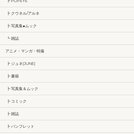
┣ POPEYE
┣ クウネル/アルネ
┣ 写真集●ムック
┗ 雑誌
アニメ・マンガ・特撮
┣ ジュネ(JUNE)
┣ 書籍
┣ 写真集＆ムック
┣ コミック
┣ 雑誌
┣ パンフレット