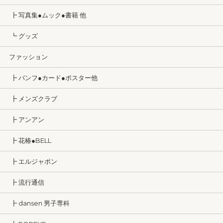
┣ 写真集●ムック●書籍 他
┗ グッズ
ファッション
┣ パンフ●カード●ポスター他
┣ メンズクラブ
┣ アンアン
┣ 花椿●BELL
┣ エルジャポン
┣ 流行通信
┣ dansen 男子専科