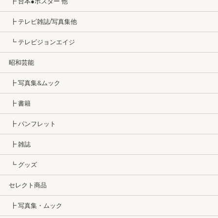
┣ 台本●ポスター 他
┣ テレビ雑誌/写真集他
┗ テレビジョンエイジ
昭和芸能
┣ 写真集&ムック
┣ 書籍
┣ パンフレット
┣ 雑誌
┗ グッズ
セレクト商品
┣ 写真集・ムック