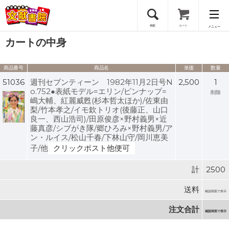
検索
カート
メニュー
カートの中身
会員登録
商品番号
商品名
単価
数量
ログイン
51036
週刊セブンティーン 1982年11月2日号N
2,500
1
o.752●表紙モデル=エリン/ピンナップ=
削除
嶋大輔、紅麗威甦(杉本哲太ほか)/佐東由
梨/竹本孝之/イモ欽トリオ(後藤正、山口
良一、西山浩司)/田原俊彦×野村義男×近
藤真彦/シブがき隊/郷ひろみ×野村義男/ア
ン・ルイス/松山千春/下林山守/岡川恵美
子/他
クリックポスト他便可
計
2500
送料
確認画面で表示
注文合計
確認画面で表示