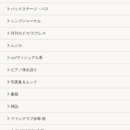
┣ バックステージ・パス
┣ シンプジャーナル
┣ 月刊カドカワ/ブレス
┣ ムジカ
┣ uv/ヴィジュアル系
┣ ピアノ弾き語り
┣ 写真集＆ムック
┣ 書籍
┣ 雑誌
┣ ファンクラブ会報 他