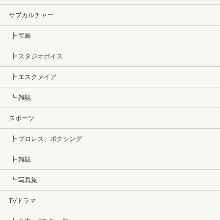
サブカルチャー
┣ 宝島
┣ スタジオボイス
┣ エスクァイア
┗ 雑誌
スポーツ
┣ プロレス、ボクシング
┣ 雑誌
┗ 写真集
TVドラマ