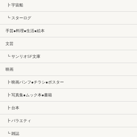
┣ 宇宙船
┗ スターログ
手芸●料理●生活●絵本
文芸
┗ サンリオSF文庫
映画
┣ 映画パンフ●チラシ●ポスター
┣ 写真集●ムック本●書籍
┣ 台本
┣ バラエティ
┗ 雑誌