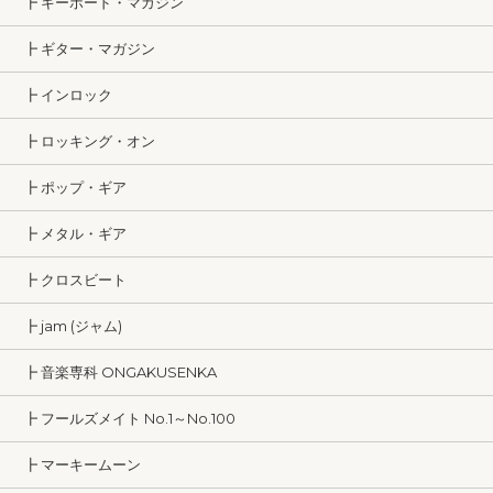
┣ キーボード・マガジン
┣ ギター・マガジン
┣ インロック
┣ ロッキング・オン
┣ ポップ・ギア
┣ メタル・ギア
┣ クロスビート
┣ jam (ジャム)
┣ 音楽専科 ONGAKUSENKA
┣ フールズメイト No.1～No.100
┣ マーキームーン