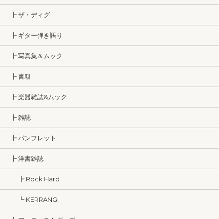
┣ ザ・ディグ
┣ ギター弾き語り
┣ 写真集＆ムック
┣ 書籍
┣ 楽器雑誌&ムック
┣ 雑誌
┣ パンフレット
┣ 洋書雑誌
┣ Rock Hard
┗ KERRANG!