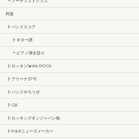
┗ アーティストグッズ
邦楽
┣ バンドスコア
┣ ギター譜
┗ ピアノ弾き語り
┣ ロッキンf●We ROCK
┣ アリーナ37℃
┣ バンドやろうぜ
┣ GB
┣ ロッキングオンジャパン他
┣ R＆Rニューズメーカー