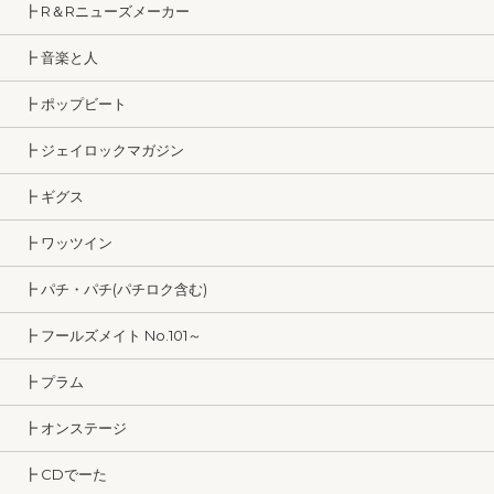
┣ R＆Rニューズメーカー
┣ 音楽と人
┣ ポップビート
┣ ジェイロックマガジン
┣ ギグス
┣ ワッツイン
┣ パチ・パチ(パチロク含む)
┣ フールズメイト No.101～
┣ プラム
┣ オンステージ
┣ CDでーた