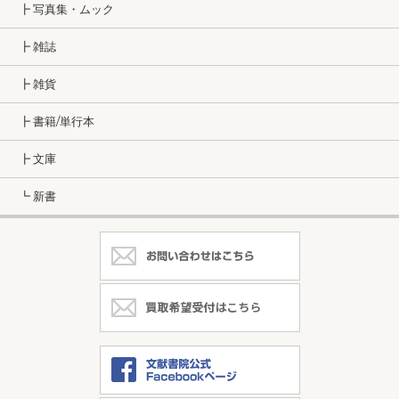
┣ 写真集・ムック
┣ 雑誌
┣ 雑貨
┣ 書籍/単行本
┣ 文庫
┗ 新書