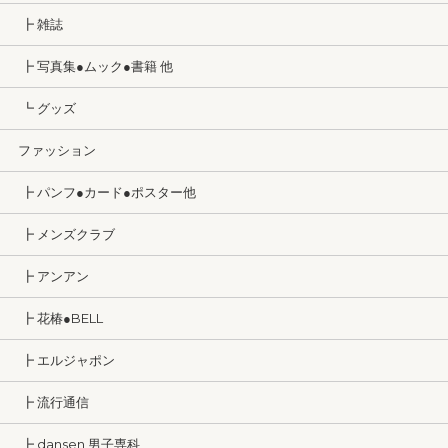
┣ 雑誌
┣ 写真集●ムック●書籍 他
┗ グッズ
ファッション
┣ パンフ●カード●ポスター他
┣ メンズクラブ
┣ アンアン
┣ 花椿●BELL
┣ エルジャポン
┣ 流行通信
┣ dansen 男子専科