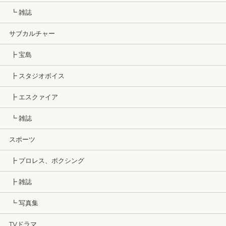
┗ 雑誌
サブカルチャー
┣ 宝島
┣ スタジオボイス
┣ エスクァイア
┗ 雑誌
スポーツ
┣ プロレス、ボクシング
┣ 雑誌
┗ 写真集
TVドラマ