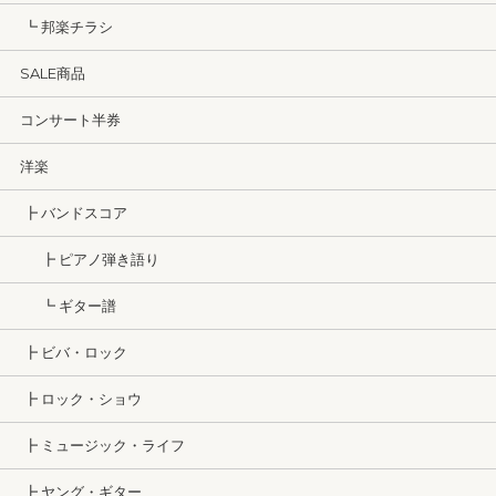
┗ 邦楽チラシ
SALE商品
コンサート半券
洋楽
┣ バンドスコア
┣ ピアノ弾き語り
┗ ギター譜
┣ ビバ・ロック
┣ ロック・ショウ
┣ ミュージック・ライフ
┣ ヤング・ギター