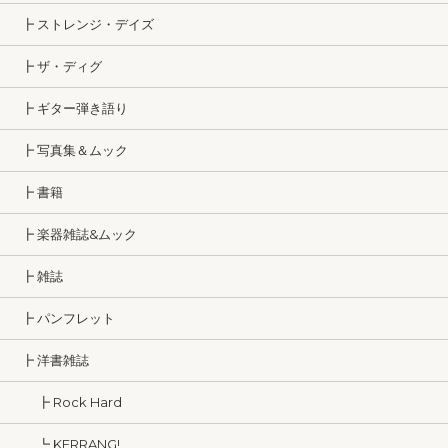
┣ ストレンジ・デイズ
┣ ザ・ディグ
┣ ギター弾き語り
┣ 写真集＆ムック
┣ 書籍
┣ 楽器雑誌&ムック
┣ 雑誌
┣ パンフレット
┣ 洋書雑誌
┣ Rock Hard
┗ KERRANG!