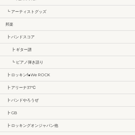
┗ アーティストグッズ
邦楽
┣ バンドスコア
┣ ギター譜
┗ ピアノ弾き語り
┣ ロッキンf●We ROCK
┣ アリーナ37℃
┣ バンドやろうぜ
┣ GB
┣ ロッキングオンジャパン他