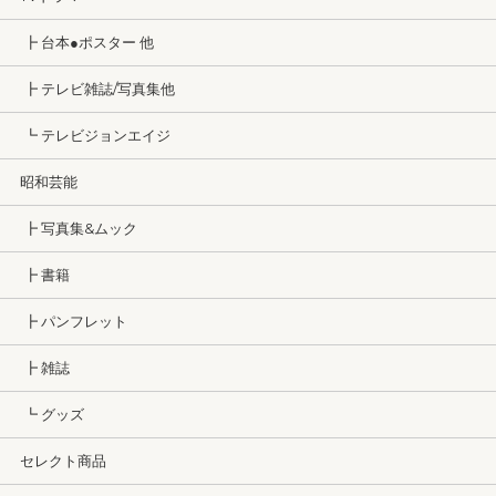
┣ 台本●ポスター 他
┣ テレビ雑誌/写真集他
┗ テレビジョンエイジ
昭和芸能
┣ 写真集&ムック
┣ 書籍
┣ パンフレット
┣ 雑誌
┗ グッズ
セレクト商品