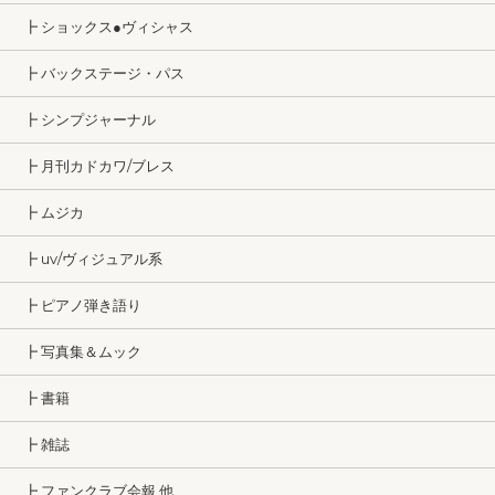
┣ ショックス●ヴィシャス
┣ バックステージ・パス
┣ シンプジャーナル
┣ 月刊カドカワ/ブレス
┣ ムジカ
┣ uv/ヴィジュアル系
┣ ピアノ弾き語り
┣ 写真集＆ムック
┣ 書籍
┣ 雑誌
┣ ファンクラブ会報 他