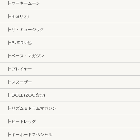
┣ マーキームーン
┣ Rio(リオ)
┣ ザ・ミュージック
┣ BURRN!他
┣ ベース・マガジン
┣ プレイヤー
┣ スヌーザー
┣ DOLL (ZOO含む)
┣ リズム＆ドラムマガジン
┣ ビートレッグ
┣ キーボードスペシャル