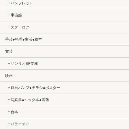
┣ パンフレット
┣ 宇宙船
┗ スターログ
手芸●料理●生活●絵本
文芸
┗ サンリオSF文庫
映画
┣ 映画パンフ●チラシ●ポスター
┣ 写真集●ムック本●書籍
┣ 台本
┣ バラエティ