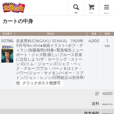
検索
カート
メニュー
カートの中身
会員登録
商品番号
商品名
単価
数量
ログイン
50786
音楽専科(ONGAKU SENKA) 1969年
4,000
1
9月号No.454●表紙イラスト=ボブ・デ
削除
ィラン(加藤義明)/特集=緊急報告ニュー
ポート・ジャズ祭/新しいブルース音楽
に注目しよう(ザ・ローリング・ストー
ンズ)/トム・ジョーンズ/ジェフ・ベッ
ク・グループ/アル・バーノ＆ロミナ・
パワー/ジョー・サイモン/ペギー・リプ
トン/ジョン・レノン/日野皓正vs安倍寧/
他
クリックポスト他便可
計
4000
送料
確認画面で表示
注文合計