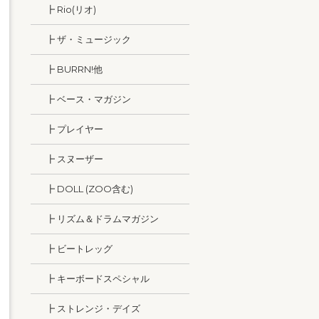
┣ Rio(リオ)
┣ ザ・ミュージック
┣ BURRN!他
┣ ベース・マガジン
┣ プレイヤー
┣ スヌーザー
┣ DOLL (ZOO含む)
┣ リズム＆ドラムマガジン
┣ ビートレッグ
┣ キーボードスペシャル
┣ ストレンジ・デイズ