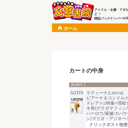
アイドル・女優・アダ
ど ！
雑誌バックナンバーや
ホーム
カートの中身
商品番号
50319
ラティーナ(Latina)
ビアーナ＆コンドルカ
ドレアト)/特集=増
キ再び/ラガマフィン
ハーロウ/崔健/カパ
ン/マリオ・アジネー
クリックポスト他便