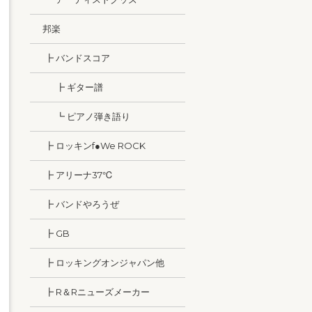
邦楽
┣ バンドスコア
┣ ギター譜
┗ ピアノ弾き語り
┣ ロッキンf●We ROCK
┣ アリーナ37℃
┣ バンドやろうぜ
┣ GB
┣ ロッキングオンジャパン他
┣ R＆Rニューズメーカー