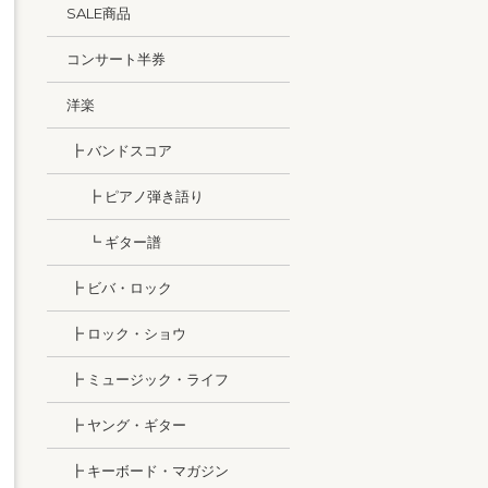
SALE商品
コンサート半券
洋楽
┣ バンドスコア
┣ ピアノ弾き語り
┗ ギター譜
┣ ビバ・ロック
┣ ロック・ショウ
┣ ミュージック・ライフ
┣ ヤング・ギター
┣ キーボード・マガジン