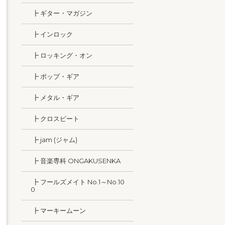
┣ ギター・マガジン
┣ インロック
┣ ロッキング・オン
┣ ポップ・ギア
┣ メタル・ギア
┣ クロスビート
┣ jam (ジャム)
┣ 音楽専科 ONGAKUSENKA
┣ フールズメイト No.1～No.10
0
┣ マーキームーン