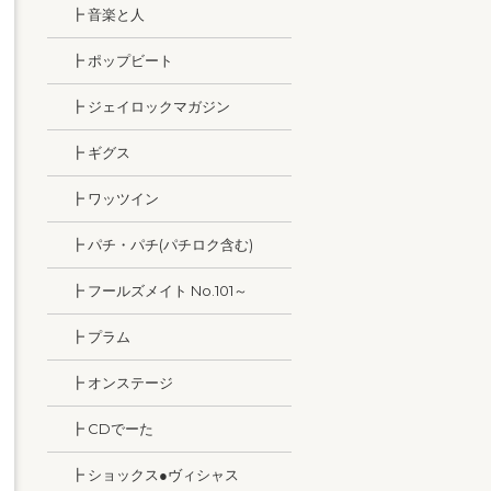
┣ 音楽と人
┣ ポップビート
┣ ジェイロックマガジン
┣ ギグス
┣ ワッツイン
┣ パチ・パチ(パチロク含む)
┣ フールズメイト No.101～
┣ プラム
┣ オンステージ
┣ CDでーた
┣ ショックス●ヴィシャス