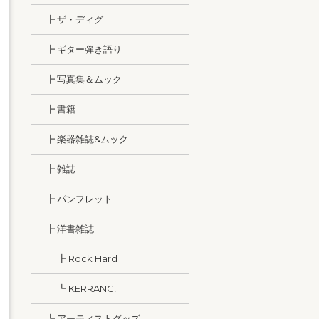
┣ ザ・ディグ
┣ ギター弾き語り
┣ 写真集＆ムック
┣ 書籍
┣ 楽器雑誌&ムック
┣ 雑誌
┣ パンフレット
┣ 洋書雑誌
┣ Rock Hard
┗ KERRANG!
┗ アーティストグッズ