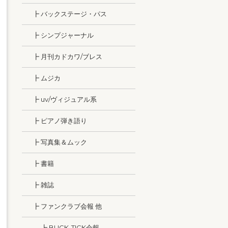
┣ バックステージ・パス
┣ シンプジャーナル
┣ 月刊カドカワ/ブレス
┣ ムジカ
┣ uv/ヴィジュアル系
┣ ピアノ弾き語り
┣ 写真集＆ムック
┣ 書籍
┣ 雑誌
┣ ファンクラブ会報 他
┣ BUCK-TICK会報