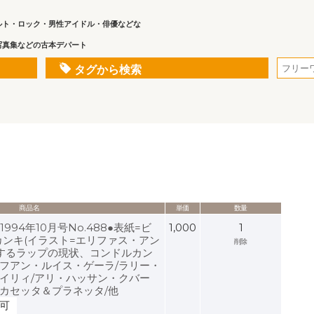
ルト・ロック・男性アイドル・俳優などな
写真集などの古本デパート
タグから検索
商品名
単価
数量
 1994年10月号No.488●表紙=ビ
1,000
1
ンキ(イラスト=エリファス・アン
削除
殖するラップの現状、コンドルカン
/フアン・ルイス・ゲーラ/ラリー・
ケイリィ/アリ・ハッサン・クバー
/カセッタ＆プラネッタ/他
可