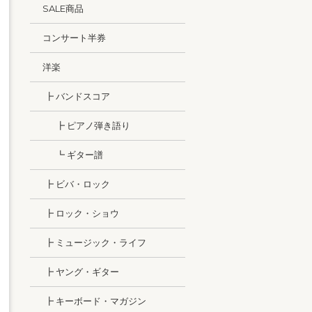
SALE商品
コンサート半券
洋楽
┣ バンドスコア
┣ ピアノ弾き語り
┗ ギター譜
┣ ビバ・ロック
┣ ロック・ショウ
┣ ミュージック・ライフ
┣ ヤング・ギター
┣ キーボード・マガジン