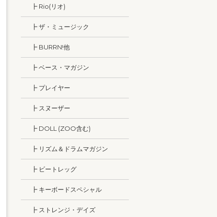
┣ Rio(リオ)
┣ ザ・ミュージック
┣ BURRN!他
┣ ベース・マガジン
┣ プレイヤー
┣ スヌーザー
┣ DOLL (ZOO含む)
┣ リズム＆ドラムマガジン
┣ ビートレッグ
┣ キーボードスペシャル
┣ ストレンジ・デイズ