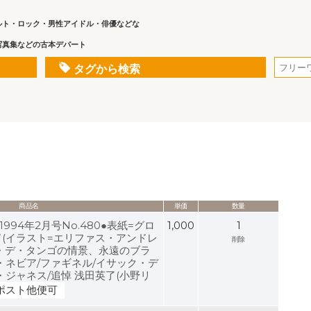
ルト・ロック・男性アイドル・俳優などな
写真集などの古本デパート
タグから検索
商品名
単価
数量
 1994年2月号No.480●表紙=グロ
1,000
1
(イラスト=エリファス・アンドレ
削除
ン・デ・タンゴの情景、永遠のブラ
・ネビア/ファギネル/イサック・デ
・ジャネス/追悼 浅田英了(小野リ
ポスト他便可