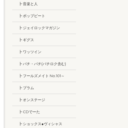
┣ 音楽と人
┣ ポップビート
┣ ジェイロックマガジン
┣ ギグス
┣ ワッツイン
┣ パチ・パチ(パチロク含む)
┣ フールズメイト No.101～
┣ プラム
┣ オンステージ
┣ CDでーた
┣ ショックス●ヴィシャス