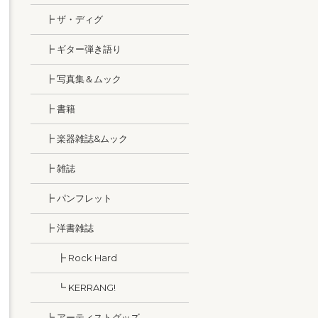
┣ ザ・ディグ
┣ ギター弾き語り
┣ 写真集＆ムック
┣ 書籍
┣ 楽器雑誌&ムック
┣ 雑誌
┣ パンフレット
┣ 洋書雑誌
┣ Rock Hard
┗ KERRANG!
┗ アーティストグッズ