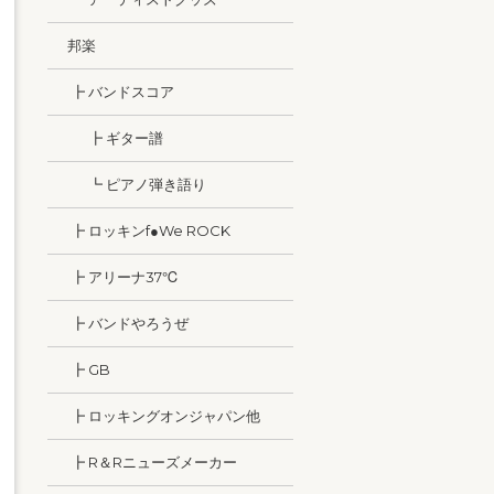
邦楽
┣ バンドスコア
┣ ギター譜
┗ ピアノ弾き語り
┣ ロッキンf●We ROCK
┣ アリーナ37℃
┣ バンドやろうぜ
┣ GB
┣ ロッキングオンジャパン他
┣ R＆Rニューズメーカー