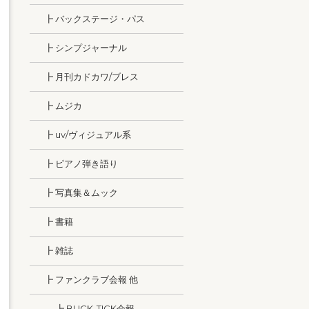
┣ バックステージ・パス
┣ シンプジャーナル
┣ 月刊カドカワ/ブレス
┣ ムジカ
┣ uv/ヴィジュアル系
┣ ピアノ弾き語り
┣ 写真集＆ムック
┣ 書籍
┣ 雑誌
┣ ファンクラブ会報 他
┣ BUCK-TICK会報