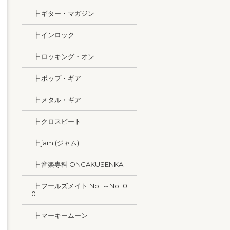
┣ ギター・マガジン
┣ インロック
┣ ロッキング・オン
┣ ポップ・ギア
┣ メタル・ギア
┣ クロスビート
┣ jam (ジャム)
┣ 音楽専科 ONGAKUSENKA
┣ フールズメイト No.1～No.10
0
┣ マーキームーン