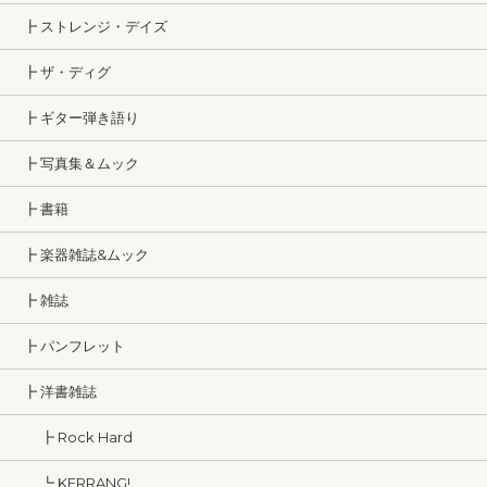
┣ ストレンジ・デイズ
┣ ザ・ディグ
┣ ギター弾き語り
┣ 写真集＆ムック
┣ 書籍
┣ 楽器雑誌&ムック
┣ 雑誌
┣ パンフレット
┣ 洋書雑誌
┣ Rock Hard
┗ KERRANG!