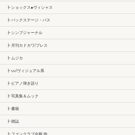
┣ ショックス●ヴィシャス
┣ バックステージ・パス
┣ シンプジャーナル
┣ 月刊カドカワ/ブレス
┣ ムジカ
┣ uv/ヴィジュアル系
┣ ピアノ弾き語り
┣ 写真集＆ムック
┣ 書籍
┣ 雑誌
┣ ファンクラブ会報 他