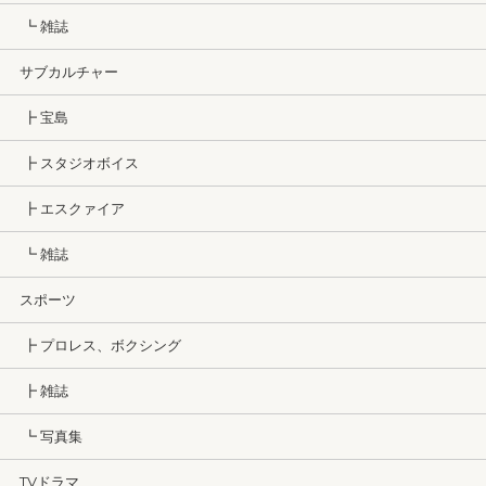
┗ 雑誌
サブカルチャー
┣ 宝島
┣ スタジオボイス
┣ エスクァイア
┗ 雑誌
スポーツ
┣ プロレス、ボクシング
┣ 雑誌
┗ 写真集
TVドラマ