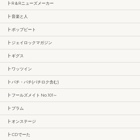
┣ R＆Rニューズメーカー
┣ 音楽と人
┣ ポップビート
┣ ジェイロックマガジン
┣ ギグス
┣ ワッツイン
┣ パチ・パチ(パチロク含む)
┣ フールズメイト No.101～
┣ プラム
┣ オンステージ
┣ CDでーた