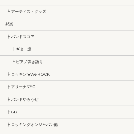
┗ アーティストグッズ
邦楽
┣ バンドスコア
┣ ギター譜
┗ ピアノ弾き語り
┣ ロッキンf●We ROCK
┣ アリーナ37℃
┣ バンドやろうぜ
┣ GB
┣ ロッキングオンジャパン他