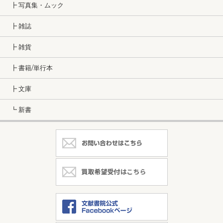
┣ 写真集・ムック
┣ 雑誌
┣ 雑貨
┣ 書籍/単行本
┣ 文庫
┗ 新書