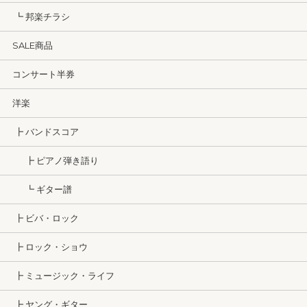
┗ 邦楽チラシ
SALE商品
コンサート半券
洋楽
┣ バンドスコア
┣ ピアノ弾き語り
┗ ギター譜
┣ ビバ・ロック
┣ ロック・ショウ
┣ ミュージック・ライフ
┣ ヤング・ギター