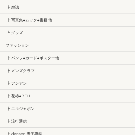
┣ 雑誌
┣ 写真集●ムック●書籍 他
┗ グッズ
ファッション
┣ パンフ●カード●ポスター他
┣ メンズクラブ
┣ アンアン
┣ 花椿●BELL
┣ エルジャポン
┣ 流行通信
┣ dansen 男子専科