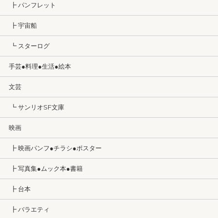
┣ パンフレット
┣ 宇宙船
┗ スターログ
手芸●料理●生活●絵本
文芸
┗ サンリオSF文庫
映画
┣ 映画パンフ●チラシ●ポスター
┣ 写真集●ムック本●書籍
┣ 台本
┣ バラエティ