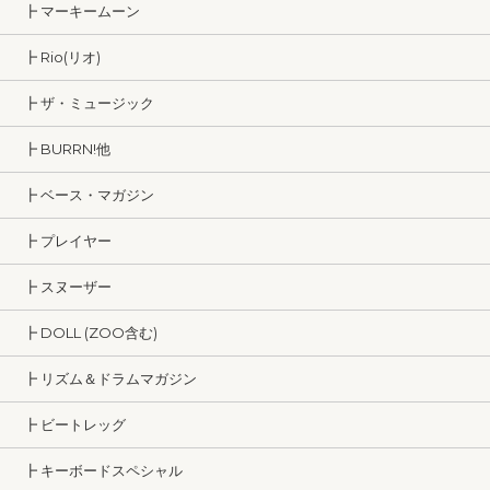
┣ マーキームーン
┣ Rio(リオ)
┣ ザ・ミュージック
┣ BURRN!他
┣ ベース・マガジン
┣ プレイヤー
┣ スヌーザー
┣ DOLL (ZOO含む)
┣ リズム＆ドラムマガジン
┣ ビートレッグ
┣ キーボードスペシャル