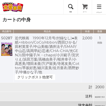
検索
カート
メニュー
カートの中身
会員登録
商品番号
商品名
単価
数量
ログイン
50287
近代映画 1990年12月号(付録なし)●表
2,000
1
紙=ribbon/CoCo/ribbon/西田ひかる/
削除
田村英里子/中山美穂/酒井法子/SMAP/
中山忍/高岡早紀/忍者/CHA-CHA/光GE
NJI/田中陽子/K・chaps!/小川範子/宮沢
りえ/浜田万葉/高橋由美子/桜井幸子/小
高恵美/増田未亜/宍戸留美/寺尾友美/Cot
ton/早坂好恵/細川直美/佐月亜衣/西野妙
子/中條かな子/他
クリックポスト他便可
計
2000
送料
確認画面で表示
注文合計