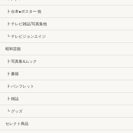
┣ 台本●ポスター 他
┣ テレビ雑誌/写真集他
┗ テレビジョンエイジ
昭和芸能
┣ 写真集&ムック
┣ 書籍
┣ パンフレット
┣ 雑誌
┗ グッズ
セレクト商品