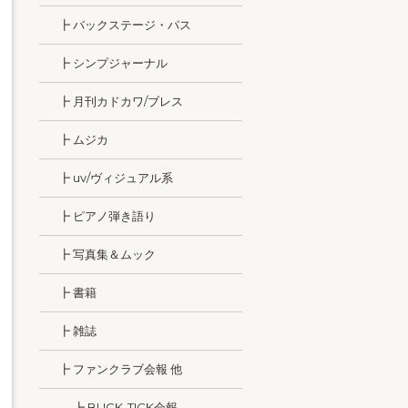
┣ バックステージ・パス
┣ シンプジャーナル
┣ 月刊カドカワ/ブレス
┣ ムジカ
┣ uv/ヴィジュアル系
┣ ピアノ弾き語り
┣ 写真集＆ムック
┣ 書籍
┣ 雑誌
┣ ファンクラブ会報 他
┣ BUCK-TICK会報