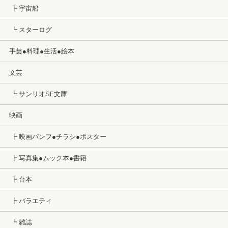
┣ 宇宙船
┗ スターログ
手芸●料理●生活●絵本
文芸
┗ サンリオSF文庫
映画
┣ 映画パンフ●チラシ●ポスター
┣ 写真集●ムック本●書籍
┣ 台本
┣ バラエティ
┗ 雑誌