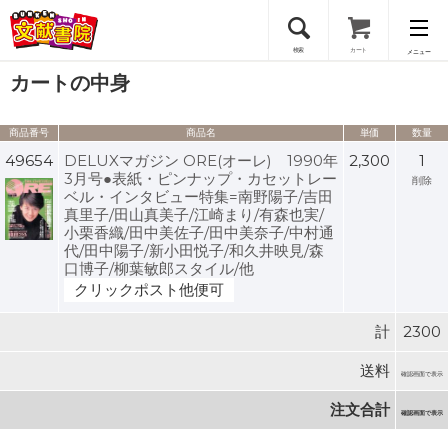
検索
カート
メニュー
カートの中身
会員登録
商品番号
商品名
単価
数量
ログイン
49654
DELUXマガジン ORE(オーレ) 1990年
2,300
1
3月号●表紙・ピンナップ・カセットレー
削除
ベル・インタビュー特集=南野陽子/吉田
真里子/田山真美子/江崎まり/有森也実/
小栗香織/田中美佐子/田中美奈子/中村通
代/田中陽子/新小田悦子/和久井映見/森
口博子/柳葉敏郎スタイル/他
クリックポスト他便可
計
2300
送料
確認画面で表示
注文合計
確認画面で表示