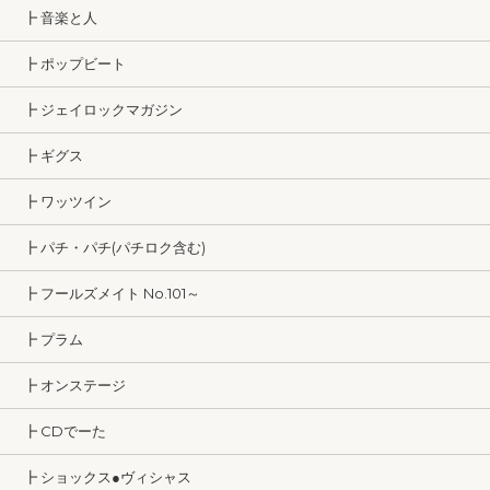
┣ 音楽と人
┣ ポップビート
┣ ジェイロックマガジン
┣ ギグス
┣ ワッツイン
┣ パチ・パチ(パチロク含む)
┣ フールズメイト No.101～
┣ プラム
┣ オンステージ
┣ CDでーた
┣ ショックス●ヴィシャス