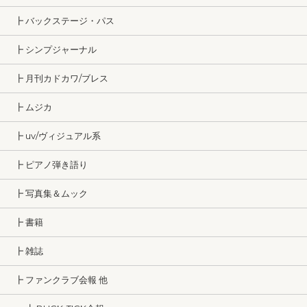
┣ バックステージ・パス
┣ シンプジャーナル
┣ 月刊カドカワ/ブレス
┣ ムジカ
┣ uv/ヴィジュアル系
┣ ピアノ弾き語り
┣ 写真集＆ムック
┣ 書籍
┣ 雑誌
┣ ファンクラブ会報 他