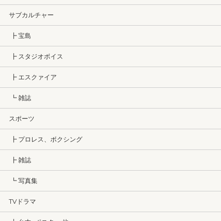
サブカルチャー
┣ 宝島
┣ スタジオボイス
┣ エスクァイア
┗ 雑誌
スポーツ
┣ プロレス、ボクシング
┣ 雑誌
┗ 写真集
TVドラマ