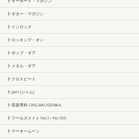
┣ キーボード・マガジン
┣ ギター・マガジン
┣ インロック
┣ ロッキング・オン
┣ ポップ・ギア
┣ メタル・ギア
┣ クロスビート
┣ jam (ジャム)
┣ 音楽専科 ONGAKUSENKA
┣ フールズメイト No.1～No.100
┣ マーキームーン