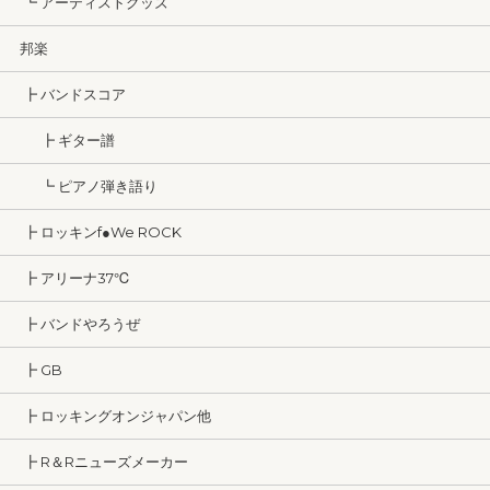
┗ アーティストグッズ
邦楽
┣ バンドスコア
┣ ギター譜
┗ ピアノ弾き語り
┣ ロッキンf●We ROCK
┣ アリーナ37℃
┣ バンドやろうぜ
┣ GB
┣ ロッキングオンジャパン他
┣ R＆Rニューズメーカー