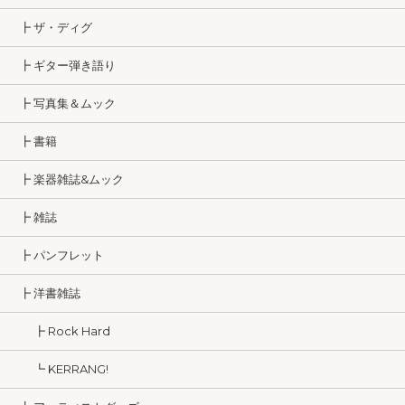
┣ ザ・ディグ
┣ ギター弾き語り
┣ 写真集＆ムック
┣ 書籍
┣ 楽器雑誌&ムック
┣ 雑誌
┣ パンフレット
┣ 洋書雑誌
┣ Rock Hard
┗ KERRANG!