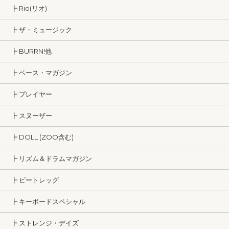
┣ Rio(リオ)
┣ ザ・ミュージック
┣ BURRN!他
┣ ベース・マガジン
┣ プレイヤー
┣ スヌーザー
┣ DOLL (ZOO含む)
┣ リズム＆ドラムマガジン
┣ ビートレッグ
┣ キーボードスペシャル
┣ ストレンジ・デイズ