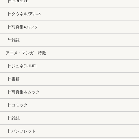
┣ POPEYE
┣ クウネル/アルネ
┣ 写真集●ムック
┗ 雑誌
アニメ・マンガ・特撮
┣ ジュネ(JUNE)
┣ 書籍
┣ 写真集＆ムック
┣ コミック
┣ 雑誌
┣ パンフレット