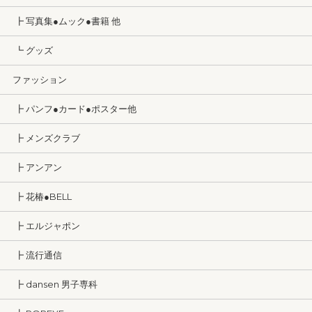
┣ 写真集●ムック●書籍 他
┗ グッズ
ファッション
┣ パンフ●カード●ポスター他
┣ メンズクラブ
┣ アンアン
┣ 花椿●BELL
┣ エルジャポン
┣ 流行通信
┣ dansen 男子専科