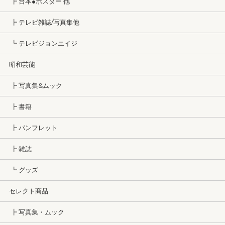
┣ 台本●ポスター 他
┣ テレビ雑誌/写真集他
┗ テレビジョンエイジ
昭和芸能
┣ 写真集&ムック
┣ 書籍
┣ パンフレット
┣ 雑誌
┗ グッズ
セレクト商品
┣ 写真集・ムック