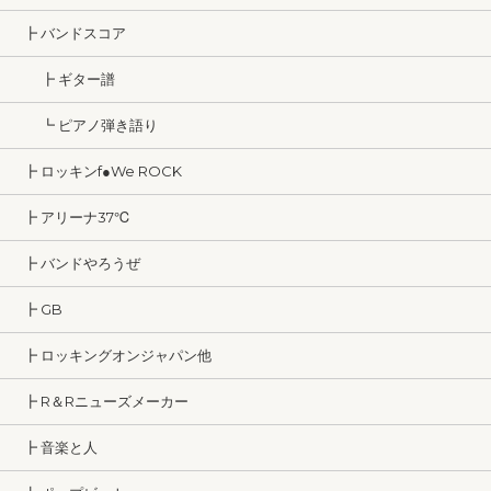
┣ バンドスコア
┣ ギター譜
┗ ピアノ弾き語り
┣ ロッキンf●We ROCK
┣ アリーナ37℃
┣ バンドやろうぜ
┣ GB
┣ ロッキングオンジャパン他
┣ R＆Rニューズメーカー
┣ 音楽と人