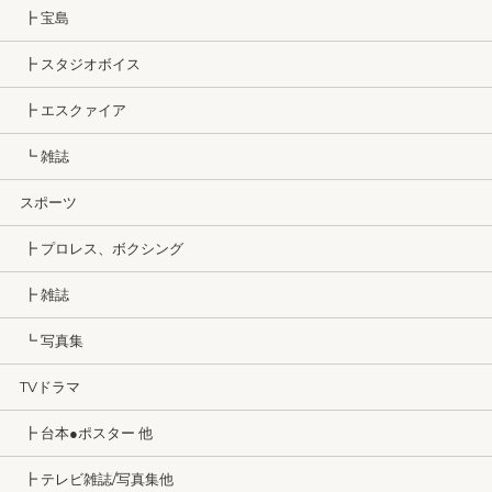
┣ 宝島
┣ スタジオボイス
┣ エスクァイア
┗ 雑誌
スポーツ
┣ プロレス、ボクシング
┣ 雑誌
┗ 写真集
TVドラマ
┣ 台本●ポスター 他
┣ テレビ雑誌/写真集他