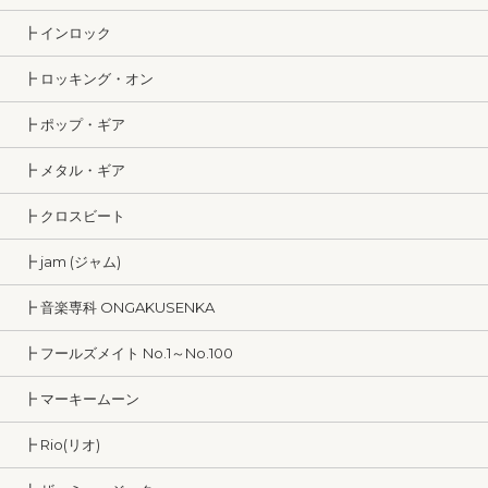
┣ インロック
┣ ロッキング・オン
┣ ポップ・ギア
┣ メタル・ギア
┣ クロスビート
┣ jam (ジャム)
┣ 音楽専科 ONGAKUSENKA
┣ フールズメイト No.1～No.100
┣ マーキームーン
┣ Rio(リオ)