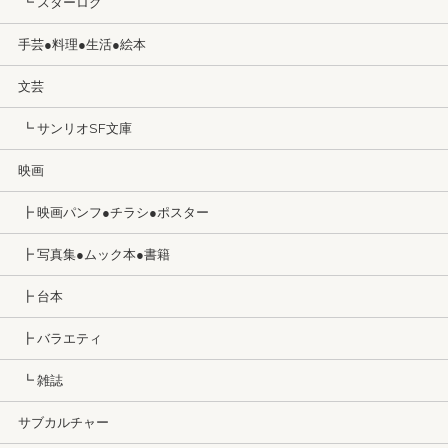
┗ スターログ
手芸●料理●生活●絵本
文芸
┗ サンリオSF文庫
映画
┣ 映画パンフ●チラシ●ポスター
┣ 写真集●ムック本●書籍
┣ 台本
┣ バラエティ
┗ 雑誌
サブカルチャー