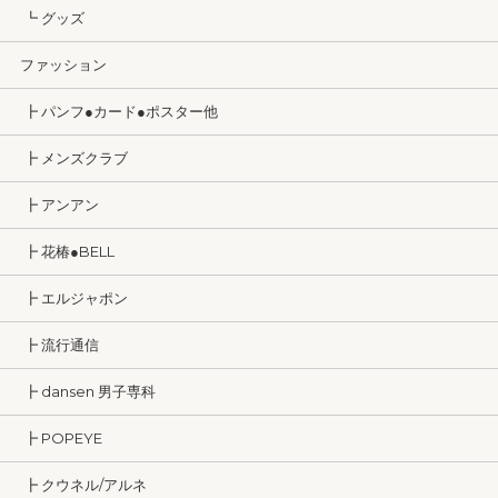
┗ グッズ
ファッション
┣ パンフ●カード●ポスター他
┣ メンズクラブ
┣ アンアン
┣ 花椿●BELL
┣ エルジャポン
┣ 流行通信
┣ dansen 男子専科
┣ POPEYE
┣ クウネル/アルネ