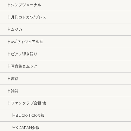
┣ シンプジャーナル
┣ 月刊カドカワ/ブレス
┣ ムジカ
┣ uv/ヴィジュアル系
┣ ピアノ弾き語り
┣ 写真集＆ムック
┣ 書籍
┣ 雑誌
┣ ファンクラブ会報 他
┣ BUCK-TICK会報
┗ X-JAPAN会報