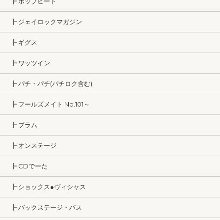
┣ ポップビート
┣ ジェイロックマガジン
┣ ギグス
┣ ワッツイン
┣ パチ・パチ(パチロク含む)
┣ フールズメイト No.101～
┣ プラム
┣ オンステージ
┣ CDでーた
┣ ショックス●ヴィシャス
┣ バックステージ・パス