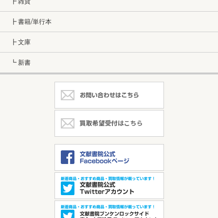
┣ 雑貨
┣ 書籍/単行本
┣ 文庫
┗ 新書