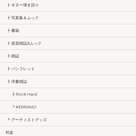
┣ ギター弾き語り
┣ 写真集＆ムック
┣ 書籍
┣ 楽器雑誌&ムック
┣ 雑誌
┣ パンフレット
┣ 洋書雑誌
┣ Rock Hard
┗ KERRANG!
┗ アーティストグッズ
邦楽