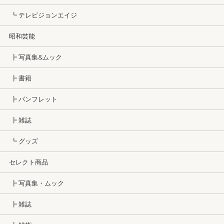
┗ テレビジョンエイジ
昭和芸能
┣ 写真集&ムック
┣ 書籍
┣ パンフレット
┣ 雑誌
┗ グッズ
セレクト商品
┣ 写真集・ムック
┣ 雑誌