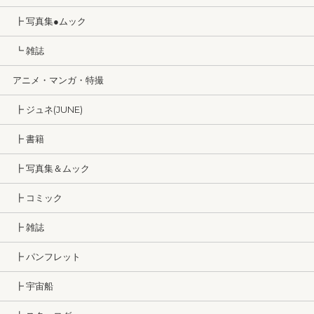
┣ 写真集●ムック
┗ 雑誌
アニメ・マンガ・特撮
┣ ジュネ(JUNE)
┣ 書籍
┣ 写真集＆ムック
┣ コミック
┣ 雑誌
┣ パンフレット
┣ 宇宙船