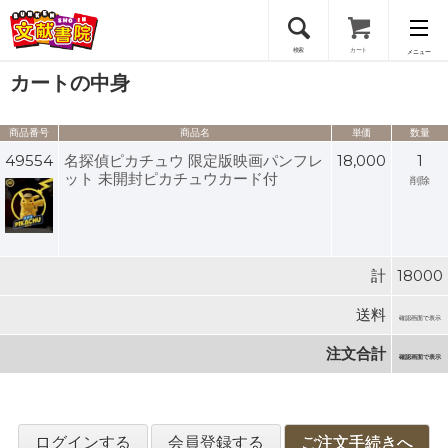
検索
カート
メニュー
カートの中身
会員登録
商品番号
商品名
単価
数量
ログイン
49554
名探偵ピカチュウ 限定版映画パンフレ
18,000
1
ット 未開封ピカチュウカード付
削除
計
18000
送料
確認画面で表示
注文合計
確認画面で表示
ログインする
会員登録する
ご注文手続きへ