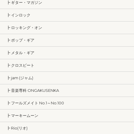
┣ ギター・マガジン
┣ インロック
┣ ロッキング・オン
┣ ポップ・ギア
┣ メタル・ギア
┣ クロスビート
┣ jam (ジャム)
┣ 音楽専科 ONGAKUSENKA
┣ フールズメイト No.1～No.100
┣ マーキームーン
┣ Rio(リオ)