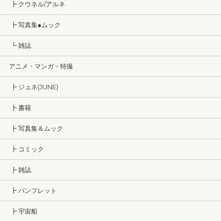
┣ クウネル/アルネ
┣ 写真集●ムック
┗ 雑誌
アニメ・マンガ・特撮
┣ ジュネ(JUNE)
┣ 書籍
┣ 写真集＆ムック
┣ コミック
┣ 雑誌
┣ パンフレット
┣ 宇宙船