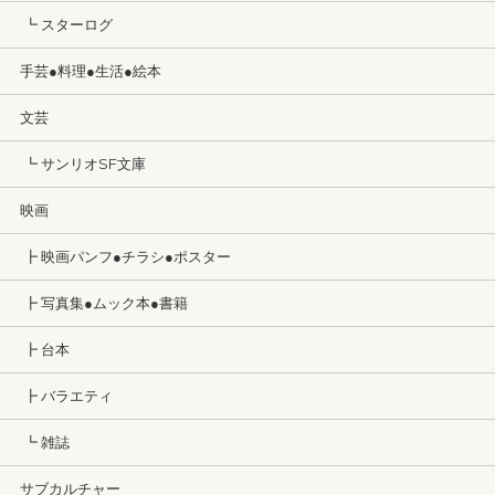
┗ スターログ
手芸●料理●生活●絵本
文芸
┗ サンリオSF文庫
映画
┣ 映画パンフ●チラシ●ポスター
┣ 写真集●ムック本●書籍
┣ 台本
┣ バラエティ
┗ 雑誌
サブカルチャー