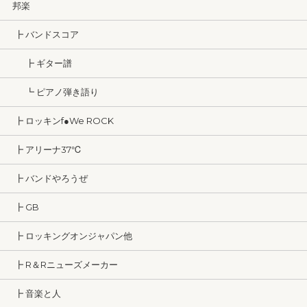
邦楽
┣ バンドスコア
┣ ギター譜
┗ ピアノ弾き語り
┣ ロッキンf●We ROCK
┣ アリーナ37℃
┣ バンドやろうぜ
┣ GB
┣ ロッキングオンジャパン他
┣ R＆Rニューズメーカー
┣ 音楽と人