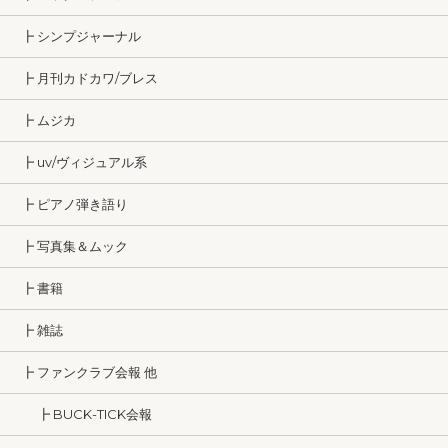
┣ シンプジャーナル
┣ 月刊カドカワ/ブレス
┣ ムジカ
┣ uv/ヴィジュアル系
┣ ピアノ弾き語り
┣ 写真集＆ムック
┣ 書籍
┣ 雑誌
┣ ファンクラブ会報 他
┣ BUCK-TICK会報