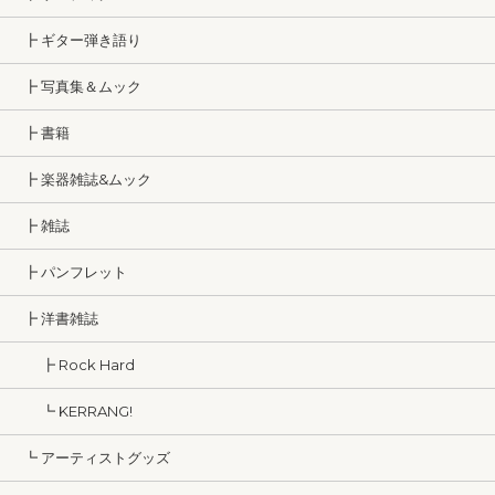
┣ ギター弾き語り
┣ 写真集＆ムック
┣ 書籍
┣ 楽器雑誌&ムック
┣ 雑誌
┣ パンフレット
┣ 洋書雑誌
┣ Rock Hard
┗ KERRANG!
┗ アーティストグッズ