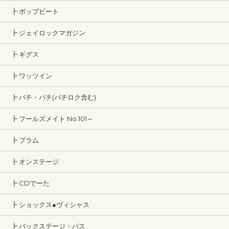
┣ ポップビート
┣ ジェイロックマガジン
┣ ギグス
┣ ワッツイン
┣ パチ・パチ(パチロク含む)
┣ フールズメイト No.101～
┣ プラム
┣ オンステージ
┣ CDでーた
┣ ショックス●ヴィシャス
┣ バックステージ・パス