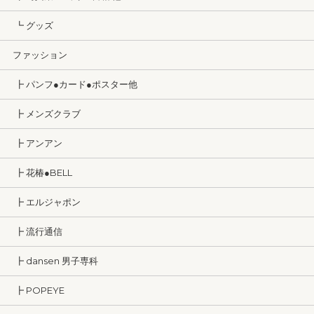
┗ グッズ
ファッション
┣ パンフ●カード●ポスター他
┣ メンズクラブ
┣ アンアン
┣ 花椿●BELL
┣ エルジャポン
┣ 流行通信
┣ dansen 男子専科
┣ POPEYE