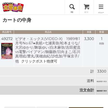
検索
カート
メニュー
カートの中身
会員登録
商品番号
商品名
単価
数量
ログイン
49272
ビデオ・エックス(VIDEO-X) 1989年1
3,300
1
月号No.67●表紙=七瀬美弥/松本まりな/
削除
大沢ゆかり/舞坂ゆい/白木麻弥/吉田蜜流
vs電撃バイブマン/御藤静/日向まこ/石川
真理絵/豊丸/美穂由紀/沙也加/平塚京子/
他
クリックポスト他便可
計
3300
送料
確認画面で表示
注文合計
確認画面で表示