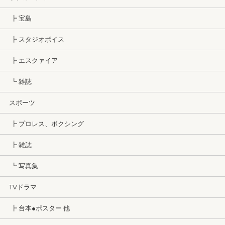
┣ 宝島
┣ スタジオボイス
┣ エスクァイア
┗ 雑誌
スポーツ
┣ プロレス、ボクシング
┣ 雑誌
┗ 写真集
TVドラマ
┣ 台本●ポスター 他