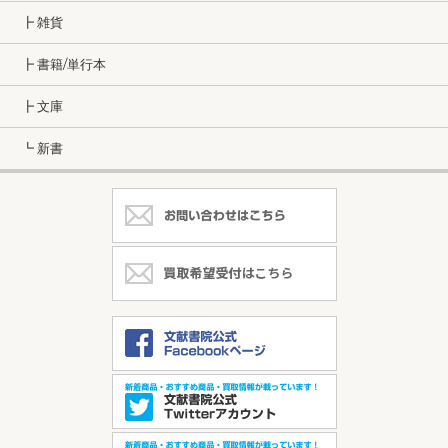
┣ 雑貨
┣ 書籍/単行本
┣ 文庫
┗ 新書