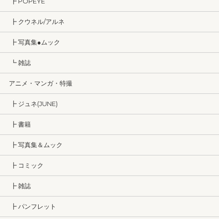
┣ POPEYE
┣ クウネル/アルネ
┣ 写真集●ムック
┗ 雑誌
アニメ・マンガ・特撮
┣ ジュネ(JUNE)
┣ 書籍
┣ 写真集＆ムック
┣ コミック
┣ 雑誌
┣ パンフレット