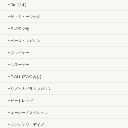
┣ Rio(リオ)
┣ ザ・ミュージック
┣ BURRN!他
┣ ベース・マガジン
┣ プレイヤー
┣ スヌーザー
┣ DOLL (ZOO含む)
┣ リズム＆ドラムマガジン
┣ ビートレッグ
┣ キーボードスペシャル
┣ ストレンジ・デイズ