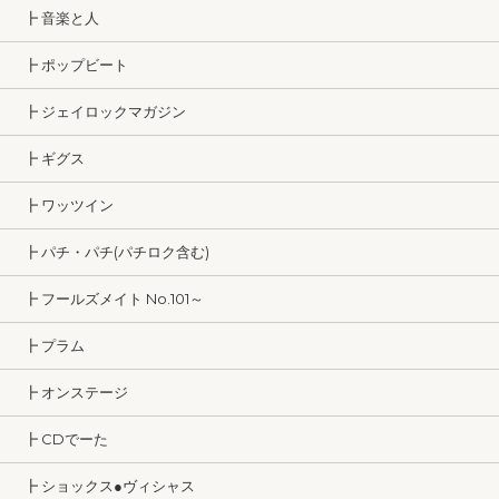
┣ 音楽と人
┣ ポップビート
┣ ジェイロックマガジン
┣ ギグス
┣ ワッツイン
┣ パチ・パチ(パチロク含む)
┣ フールズメイト No.101～
┣ プラム
┣ オンステージ
┣ CDでーた
┣ ショックス●ヴィシャス