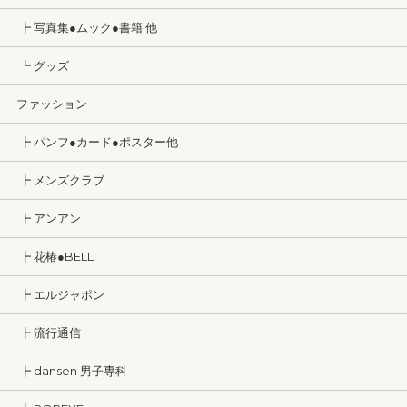
┣ 写真集●ムック●書籍 他
┗ グッズ
ファッション
┣ パンフ●カード●ポスター他
┣ メンズクラブ
┣ アンアン
┣ 花椿●BELL
┣ エルジャポン
┣ 流行通信
┣ dansen 男子専科