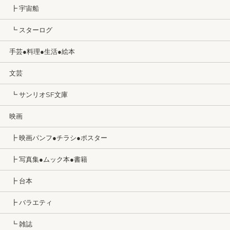
┣ 宇宙船
┗ スターログ
手芸●料理●生活●絵本
文芸
┗ サンリオSF文庫
映画
┣ 映画パンフ●チラシ●ポスター
┣ 写真集●ムック本●書籍
┣ 台本
┣ バラエティ
┗ 雑誌