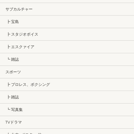
サブカルチャー
┣ 宝島
┣ スタジオボイス
┣ エスクァイア
┗ 雑誌
スポーツ
┣ プロレス、ボクシング
┣ 雑誌
┗ 写真集
TVドラマ