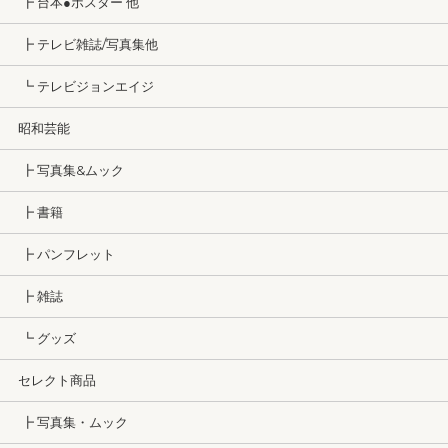
┣ 台本●ポスター 他
┣ テレビ雑誌/写真集他
┗ テレビジョンエイジ
昭和芸能
┣ 写真集&ムック
┣ 書籍
┣ パンフレット
┣ 雑誌
┗ グッズ
セレクト商品
┣ 写真集・ムック