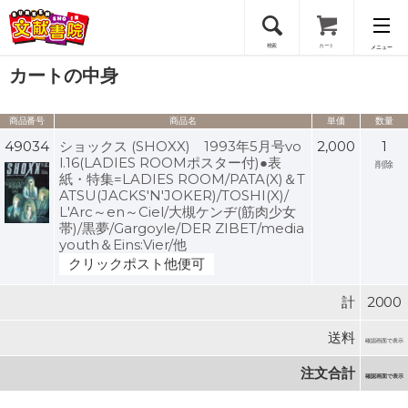
検索
カート
メニュー
カートの中身
会員登録
商品番号
商品名
単価
数量
ログイン
49034
ショックス (SHOXX) 1993年5月号vo
2,000
1
l.16(LADIES ROOMポスター付)●表
削除
紙・特集=LADIES ROOM/PATA(X)＆T
ATSU(JACKS'N'JOKER)/TOSHI(X)/
L'Arc～en～Ciel/大槻ケンヂ(筋肉少女
帯)/黒夢/Gargoyle/DER ZIBET/media
youth＆Eins:Vier/他
クリックポスト他便可
計
2000
送料
確認画面で表示
注文合計
確認画面で表示