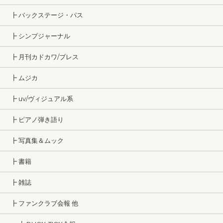
┣ バックステージ・パス
┣ シンプジャーナル
┣ 月刊カドカワ/ブレス
┣ ムジカ
┣ uv/ヴィジュアル系
┣ ピアノ弾き語り
┣ 写真集＆ムック
┣ 書籍
┣ 雑誌
┣ ファンクラブ会報 他