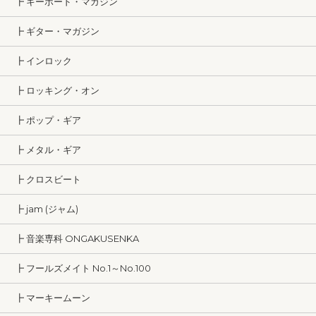
┣ キーボード・マガジン
┣ ギター・マガジン
┣ インロック
┣ ロッキング・オン
┣ ポップ・ギア
┣ メタル・ギア
┣ クロスビート
┣ jam (ジャム)
┣ 音楽専科 ONGAKUSENKA
┣ フールズメイト No.1～No.100
┣ マーキームーン