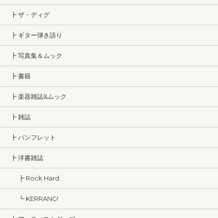
┣ ザ・ディグ
┣ ギター弾き語り
┣ 写真集＆ムック
┣ 書籍
┣ 楽器雑誌&ムック
┣ 雑誌
┣ パンフレット
┣ 洋書雑誌
┣ Rock Hard
┗ KERRANG!