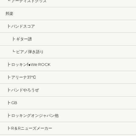
┗ アーティストグッズ
邦楽
┣ バンドスコア
┣ ギター譜
┗ ピアノ弾き語り
┣ ロッキンf●We ROCK
┣ アリーナ37℃
┣ バンドやろうぜ
┣ GB
┣ ロッキングオンジャパン他
┣ R＆Rニューズメーカー