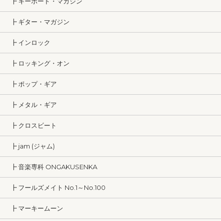
┣ キーボード・マガジン
┣ ギター・マガジン
┣ インロック
┣ ロッキング・オン
┣ ポップ・ギア
┣ メタル・ギア
┣ クロスビート
┣ jam (ジャム)
┣ 音楽専科 ONGAKUSENKA
┣ フールズメイト No.1～No.100
┣ マーキームーン