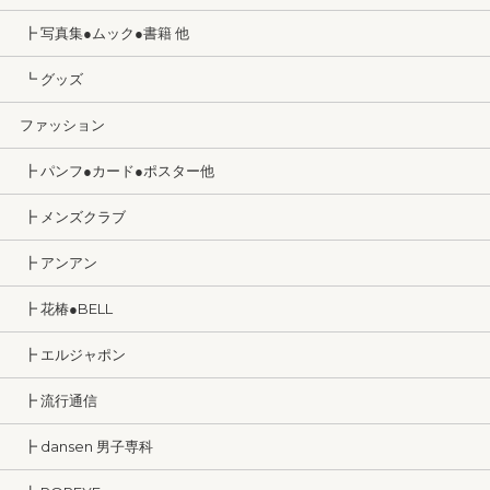
┣ 写真集●ムック●書籍 他
┗ グッズ
ファッション
┣ パンフ●カード●ポスター他
┣ メンズクラブ
┣ アンアン
┣ 花椿●BELL
┣ エルジャポン
┣ 流行通信
┣ dansen 男子専科