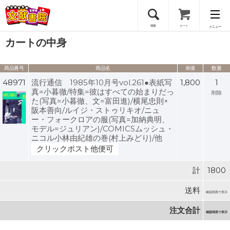
検索
カート
メニュー
カートの中身
会員登録
商品番号
商品名
単価
数量
ログイン
48971
流行通信 1985年10月号vol.261●表紙写
1,800
1
真=小暮徹/特集=彼はすべての始まりだっ
削除
た(写真=小暮徹、文=富田進)/横尾忠則×
阪本善向/ルイジ・ストゥリキオ/ニュ
ー・フォークロアの服(写真=加納典明、
モデル=ジュリアン)/COMICSムッシュ・
ニコル小林由紀雄の巻(村上みどり)/他
クリックポスト他便可
計
1800
送料
確認画面で表示
注文合計
確認画面で表示