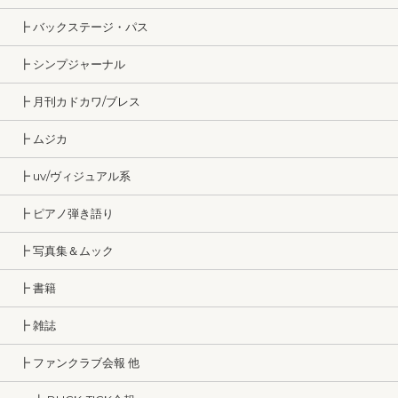
┣ バックステージ・パス
┣ シンプジャーナル
┣ 月刊カドカワ/ブレス
┣ ムジカ
┣ uv/ヴィジュアル系
┣ ピアノ弾き語り
┣ 写真集＆ムック
┣ 書籍
┣ 雑誌
┣ ファンクラブ会報 他