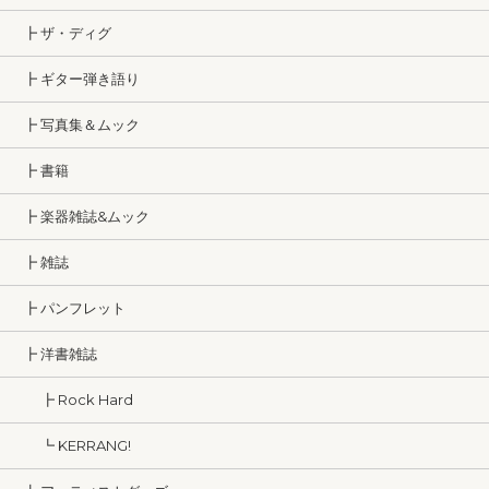
┣ ザ・ディグ
┣ ギター弾き語り
┣ 写真集＆ムック
┣ 書籍
┣ 楽器雑誌&ムック
┣ 雑誌
┣ パンフレット
┣ 洋書雑誌
┣ Rock Hard
┗ KERRANG!