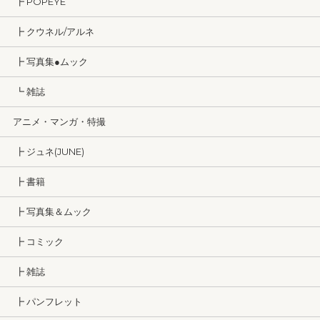
┣ POPEYE
┣ クウネル/アルネ
┣ 写真集●ムック
┗ 雑誌
アニメ・マンガ・特撮
┣ ジュネ(JUNE)
┣ 書籍
┣ 写真集＆ムック
┣ コミック
┣ 雑誌
┣ パンフレット