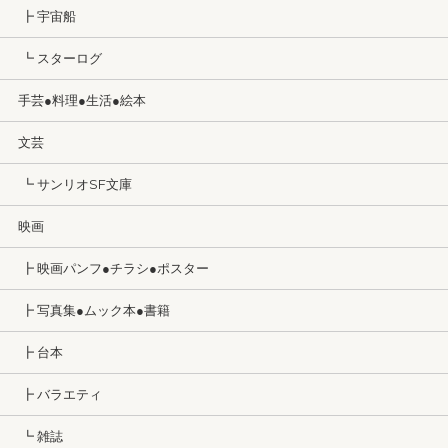
┣ 宇宙船
┗ スターログ
手芸●料理●生活●絵本
文芸
┗ サンリオSF文庫
映画
┣ 映画パンフ●チラシ●ポスター
┣ 写真集●ムック本●書籍
┣ 台本
┣ バラエティ
┗ 雑誌