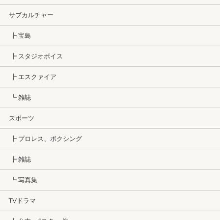
サブカルチャー
┣ 宝島
┣ スタジオボイス
┣ エスクァイア
┗ 雑誌
スポーツ
┣ プロレス、ボクシング
┣ 雑誌
┗ 写真集
TVドラマ