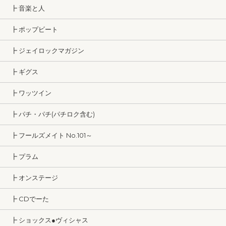
┣ 音楽と人
┣ ポップビート
┣ ジェイロックマガジン
┣ ギグス
┣ ワッツイン
┣ パチ・パチ(パチロク含む)
┣ フールズメイト No.101～
┣ プラム
┣ オンステージ
┣ CDでーた
┣ ショックス●ヴィシャス