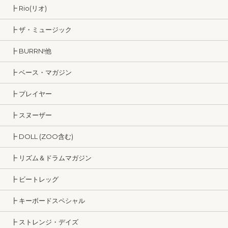
┣ Rio(リオ)
┣ ザ・ミュージック
┣ BURRN!他
┣ ベース・マガジン
┣ プレイヤー
┣ スヌーザー
┣ DOLL (ZOO含む)
┣ リズム＆ドラムマガジン
┣ ビートレッグ
┣ キーボードスペシャル
┣ ストレンジ・デイズ