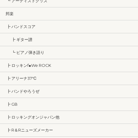
┗ アーティストグッズ
邦楽
┣ バンドスコア
┣ ギター譜
┗ ピアノ弾き語り
┣ ロッキンf●We ROCK
┣ アリーナ37℃
┣ バンドやろうぜ
┣ GB
┣ ロッキングオンジャパン他
┣ R＆Rニューズメーカー