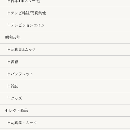
┣ 台本●ポスター 他
┣ テレビ雑誌/写真集他
┗ テレビジョンエイジ
昭和芸能
┣ 写真集&ムック
┣ 書籍
┣ パンフレット
┣ 雑誌
┗ グッズ
セレクト商品
┣ 写真集・ムック