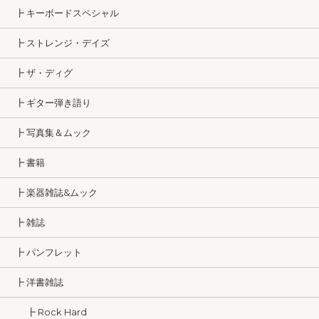
┣ キーボードスペシャル
┣ ストレンジ・デイズ
┣ ザ・ディグ
┣ ギター弾き語り
┣ 写真集＆ムック
┣ 書籍
┣ 楽器雑誌&ムック
┣ 雑誌
┣ パンフレット
┣ 洋書雑誌
┣ Rock Hard