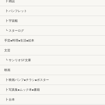
┣ 雑誌
┣ パンフレット
┣ 宇宙船
┗ スターログ
手芸●料理●生活●絵本
文芸
┗ サンリオSF文庫
映画
┣ 映画パンフ●チラシ●ポスター
┣ 写真集●ムック本●書籍
┣ 台本