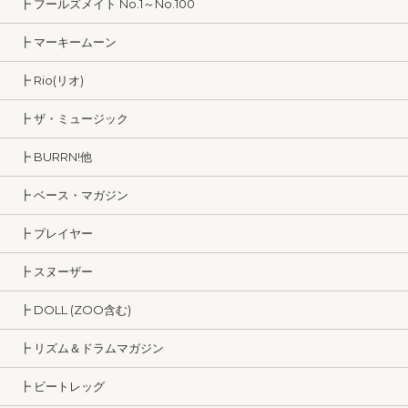
┣ フールズメイト No.1～No.100
┣ マーキームーン
┣ Rio(リオ)
┣ ザ・ミュージック
┣ BURRN!他
┣ ベース・マガジン
┣ プレイヤー
┣ スヌーザー
┣ DOLL (ZOO含む)
┣ リズム＆ドラムマガジン
┣ ビートレッグ