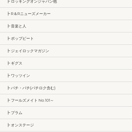
┣ ロッキングオンジャパン他
┣ R＆Rニューズメーカー
┣ 音楽と人
┣ ポップビート
┣ ジェイロックマガジン
┣ ギグス
┣ ワッツイン
┣ パチ・パチ(パチロク含む)
┣ フールズメイト No.101～
┣ プラム
┣ オンステージ