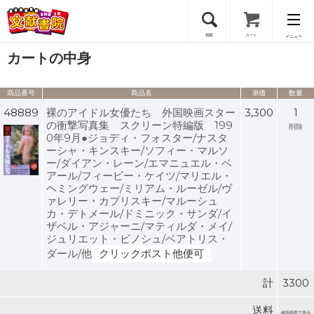
検索
カート
メニュー
カートの中身
会員登録
商品番号
商品名
単価
数量
ログイン
48889
裸のアイドル女優たち 外国映画スター
3,300
1
の衝撃写真集 スクリーン特編版 199
削除
0年9月●ジョディ・フォスター/ナスタ
ーシャ・キンスキー/ソフィー・マルソ
ー/ダイアン・レーン/エマニュエル・ベ
アール/フィービー・ケイツ/マリエル・
ヘミングウェー/ミリアム・ルーゼル/ヴ
ァレリー・カプリスキー/マルーシュ
カ・デトメール/ドミニック・サンダ/イ
ザベル・アジャーニ/マティルダ・メイ/
ジュリエット・ビノシュ/ベアトリス・
ダール/他
クリックポスト他便可
計
3300
送料
確認画面で表示