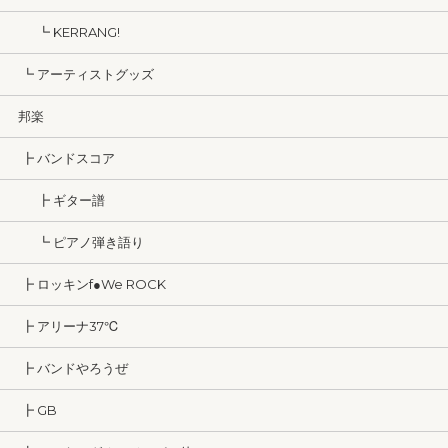
┗ KERRANG!
┗ アーティストグッズ
邦楽
┣ バンドスコア
┣ ギター譜
┗ ピアノ弾き語り
┣ ロッキンf●We ROCK
┣ アリーナ37℃
┣ バンドやろうぜ
┣ GB